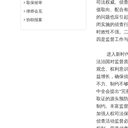
司法权威。侦
取保候审
值取向、配合
律师会见
的问题也应引
协助报案
闭实施的侦查
时效性不强。
四是监督工作
进入新时代，
法治国对监督
观念、权利意
益增长，确保侦
不力、制约不
中全会提出“完
取证的源头预防
制约。丰富监
加强人权司法保
侦查活动监督