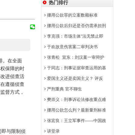
热门排行
挪用公款罪的立案数额标准
挪用公款后归还是否仍需承担刑
李克强：市场主体“法无禁止即
于欢故意伤害案二审判决书
张青松 宣东：刘汉案一审辩护
排。在全面
于同志：刑事证据审查运用的基
人权保障的时
和改进侦查活
爱国主义还是卖国主义？ 评反
应在遵循侦查
严刑重典 官不聊生
善监督方式，
樊崇义：刑事诉讼法修改重点难
挪用公款怎么判？最新量刑标准
张宏良：王立军事件——中国政
起即与限制侦
讲堂录