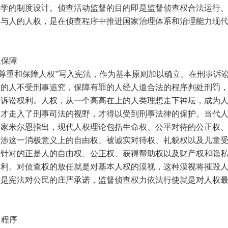
科学的制度设计。侦查活动监督的目的即是监督侦查权合法运行
参与人的人权，是在侦查程序中推进国家治理体系和治理能力现
权保障
重和保障人权”写入宪法，作为基本原则加以确立。在刑事诉
罪的人不受刑事追究，保障有罪的人经人道合法的程序判处刑罚
的诉讼权利。人权，从一个高高在上的人类理想走下神坛，成为
，才走入了刑事司法的视野，才得以受到刑事法律的保护。当代
学家米尔恩指出，现代人权理论包括生命权、公平对待的公正权
干涉这一消极意义上的自由权、被诚实对待权、礼貌权以及儿童
权针对的正是人的自由权、公正权、获得帮助权以及财产权和隐
权利。对侦查权的放任就是对基本人权的漠视，这种漠视将摧毁
权是宪法对公民的庄严承诺，监督侦查权力依法行使就是对人权
当程序