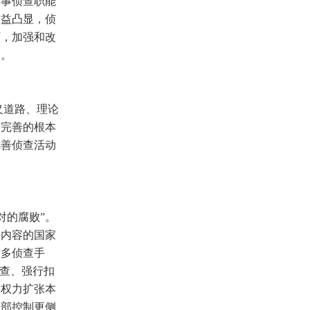
刑事侦查职能
日益凸显，侦
下，加强和改
题。
义道路、理论
制完善的根本
完善侦查活动
对的腐败”。
要内容的国家
诸多侦查手
搜查、强行扣
制权力扩张本
内部控制更侧