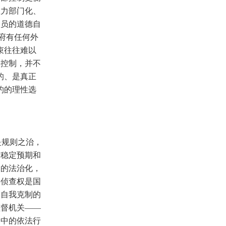
权力部门化、
人员的道德自
府有任何外
束往往难以
部控制，并不
的、是真正
约的理性选
是规则之治，
有稳定预期和
家的法治化，
事侦查权是国
力自我克制的
监督机关——
动中的依法行