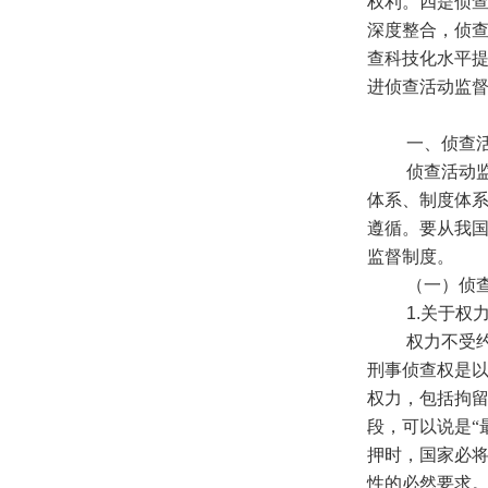
权利。四是侦
深度整合，侦
查科技化水平
进侦查活动监
一、侦查活动
侦查活动监督
体系、制度体
遵循。要从我
监督制度。
（一）侦查
1.
关于权
权力不受约束
刑事侦查权是
权力，包括拘
段，可以说是“
押时，国家必
性的必然要求