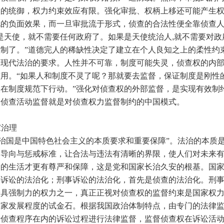
级的统御，权力约束效应有限。强化审批、权柄上移还可能产生
化的负面效果，而一旦审批流于形式，侦查的合法性便全靠侦查
是天使，就不需要任何政府了。如果是天使统治人
,
就不需要对政
制了。”道德完人的稀缺性决定了建立在个人良知之上的柔性约
合现代法治的要求。人性并不可靠，制度可能失灵，侦查权的内
用。“如果人和制度不灵了呢？那就要去监督，保证制度是刚性
在制度规范下行动。”强化对侦查权的外部监督，是实现有效制
的侦查活动监督就是对侦查权力监督制约的中国模式。
家治理
国是中国特色社会主义的本质要求和重要保障”。法治的本质
为导向与惩戒标准，让合法与违法有清晰的界限，使人们对未来
民的生活才更有尊严和保障，这是党和国家长治久安的根基。国
事诉讼的法治化；刑事诉讼的法治化，首先是侦查的法治化。刑
最具强制力的权力之一，真正正视对侦查权的监督约束是国家权
国家发展程度的试金石。根据我国政治体制特点，由专门的法律
括侦查程序在内的诉讼过程进行法律监督，监督侦查权在诉讼活