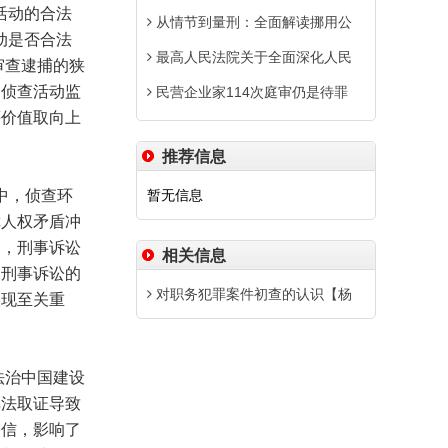
活动的合法
从情节到量刑：全面解读挪用公
动是否合法
最高人民法院关于全面深化人民
审查逮捕的狭
的侦查活动监
民营企业家114次庭审仍是待罪
等价值取向上
推荐信息
中，侦查环
暂无信息
障人权矛盾冲
史，刑事诉讼
相关信息
。刑事诉讼的
对职务犯罪案件初查的认识【杨
实现至关重
法治中国建设
非法取证导致
公信，影响了