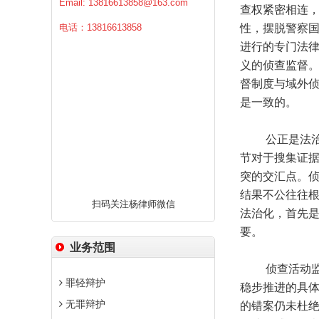
Email:
13816613858@163.com
查权紧密相连，
电话：13816613858
性，摆脱警察国
进行的专门法
义的侦查监督
督制度与域外
是一致的。
公正是法治
节对于搜集证
突的交汇点。
结果不公往往
扫码关注杨律师微信
法治化，首先
要。
业务范围
侦查活动监督
罪轻辩护
稳步推进的具
无罪辩护
的错案仍未杜