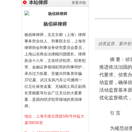
本站律师
查看详细
杨佰林律师
杨佰林律师，北京京都（上海）律师
事务所合伙人、刑事部主任，上海市
侦查监督、案件初
律师协会刑事业务研究委员会委员，
上海山东商会法律顾问团团长。律师
摘 要：侦查
执业十八年，主攻经济犯罪、职务犯
推进依法治国
罪、金融证券领域犯罪的刑事辩护，
承办过力拓案、安徽兴邦集资诈骗
代要求、侦查
37亿案、武汉东风汽车公司挪用一
动监督，确保
亿元社保资金案、无锡国土局正副局
活动监督基本
长受贿案等社会广泛关注的大案要
优化监督模式
案，是国内经济犯罪领域的资深律
师。
引 言
地址：上海市南京西路580号仲益大
厦3903A室
为规范侦查权