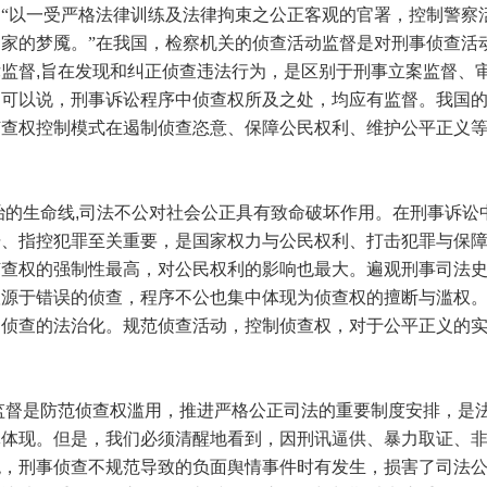
“以一受严格法律训练及法律拘束之公正客观的官署，控制警察
家的梦魇。”在我国，检察机关的侦查活动监督是对刑事侦查活
律监督
,
旨在发现和纠正侦查违法行为，是区别于刑事立案监督、
。可以说，刑事诉讼程序中侦查权所及之处，均应有监督。我国
侦查权控制模式在遏制侦查恣意、保障公民权利、维护公平正义
的生命线
,
司法不公对社会公正具有致命破坏作用。在刑事诉讼
据、指控犯罪至关重要，是国家权力与公民权利、打击犯罪与保
侦查权的强制性最高，对公民权利的影响也最大。遍观刑事司法
根源于错误的侦查，程序不公也集中体现为侦查权的擅断与滥权
是侦查的法治化。规范侦查活动，控制侦查权，对于公平正义的
是防范侦查权滥用，推进严格公正司法的重要制度安排，是
体体现。但是，我们必须清醒地看到，因刑讯逼供、暴力取证、
绝，刑事侦查不规范导致的负面舆情事件时有发生，损害了司法