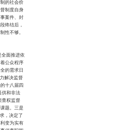
控制的社会价
监督制度自身
刑事案件、封
阶段终结后，
强制性不够。
是全面推进依
随着公众程序
安全的需求日
着力解决监督
党的十八届四
逼供和非法
侦查权监督
新课题。三是
要求，决定了
权利变为实有