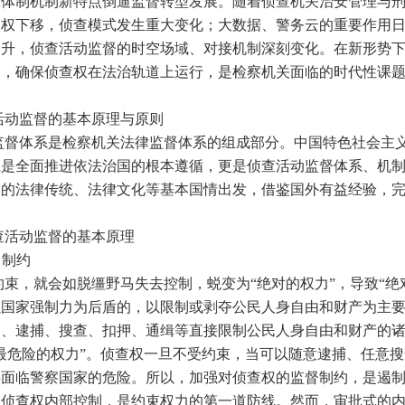
查体制机制新特点倒逼监督转型发展。随着侦查机关治安管理与
查权下移，侦查模式发生重大变化；大数据、警务云的重要作用
提升，侦查活动监督的时空场域、对接机制深刻变化。在新形势
督，确保侦查权在法治轨道上运行，是检察机关面临的时代性课
监督的基本原理与原则
体系是检察机关法律监督体系的组成部分。中国特色社会主
系是全面推进依法治国的根本遵循，更是侦查活动监督体系、机
国的法律传统、法律文化等基本国情出发，借鉴国外有益经验，
活动监督的基本原理
力制约
，就会如脱缰野马失去控制，蜕变为“绝对的权力”，导致“绝
以国家强制力为后盾的，以限制或剥夺公民人身自由和财产为主
留、逮捕、搜查、扣押、通缉等直接限制公民人身自由和财产的
最危险的权力”。侦查权一旦不受约束，当可以随意逮捕、任意
将面临警察国家的危险。所以，加强对侦查权的监督制约，是遏
。侦查权内部控制，是约束权力的第一道防线。然而，审批式的