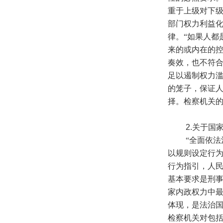
重于上级对下
部门权力利益
律。“如果人都
来的或内在的控
奏效，也不符
足以遏制权力滥
的笼子，保证人
择。检察机关
2.
关于国
“全面依法治
以规则设定行
行为指引，人
基本要求是刑
家内政权力中
体现，是法治
检察机关对包