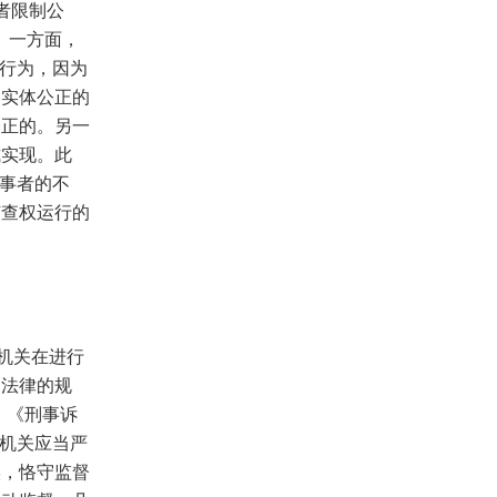
者限制公
。一方面，
查行为，因为
了实体公正的
公正的。另一
式实现。此
当事者的不
侦查权运行的
机关在进行
越法律的规
。《刑事诉
察机关应当严
实，恪守监督