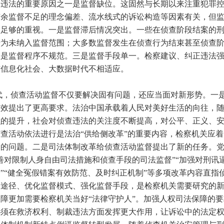
查违法的重要原因之一是监督缺位。这固然与长期以来注重犯罪
有余监督不足的理念偏差、流水线式的诉讼构造等因素有关，但
起足够的重视。一是监督滞后情况突出。一些在侦查阶段结案的
行为未纳入监督范围；大多数监督发生在侦查行为结束甚至侦查
二是监督程序不规范。三是监督手段单一。检察建议、纠正违法
与信息化社会、大数据时代不相适应。
侦查活动监督不仅要解决固有问题，还应当面对新形势。一
质效提出了更高要求。法治中国承载着人民对美好生活的向往，
识的提升，社会对侦查违法的关注度不断提高，对公平、正义、
查活动依法进行是法治“供给侧改革”的重要内容，检察机关应
够的问题。二是司法体制改革给侦查活动监督提出了新的任务。
善对限制人身自由司法措施和侦查手段的司法监督”“加强对刑讯
”“健全冤假错案有效防范、及时纠正机制”等多项改革内容直指
督途径、优化监督模式、强化监督手段，是检察机关需要研究的
障更加需要检察机关当好“法律守护人”。加强人权司法保障的
必须在救济权利、制裁违法方面发挥更大作用，让诉讼中的法定