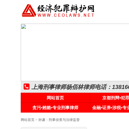
上海刑事律师杨佰林律师电话：1381661
网站首页
京都刑辩•犯
贪污•贿赂•专业刑事律师
金融•证券•涉税•
网站首页
> 孙谦：刑事侦查与法律监督