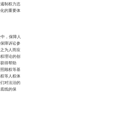
、遏制权力恣
代化的重要体
讼中，保障人
，保障诉讼参
人之为人而应
人权理论的创
、获得帮助
受照顾权等基
私权等人权体
人们对法治的
最底线的保