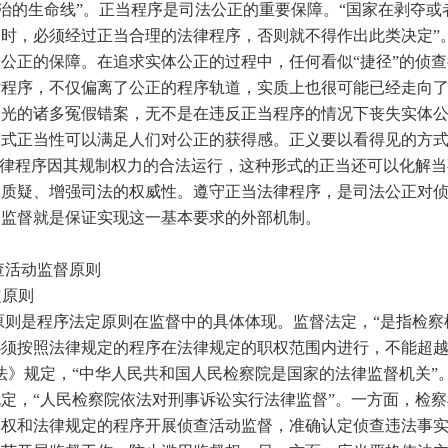
的生命线”。正当程序是司法公正的重要保障。“国家在剥夺或
时，必须经过正当合理的法律程序，否则就不得作出此类决定”
公正的保障。在追求实体公正的过程中，任何看似“捷径”的侦
律程序，不仅偏离了公正的程序轨道，实质上也很可能已经走向
曝光的诸多冤假错案，无不是在违反正当程序的情况下丧失实体
形式正当性可以满足人们对公正的获得感。正义要以看得见的方
法律程序因其规制权力的合法运行，这种形式的正当还可以化解
的质疑、增强司法的权威性。遵守正当法律程序，是司法公正对
查监督就是保证实现这一基本要求的外部机制。
活动监督原则
定原则
是程序法定原则在监督中的具体体现。监督法定，“是指检察
必须按照法律规定的程序在法律规定的职权范围内进行，不能超
法》规定，“中华人民共和国人民检察院是国家的法律监督机关”
定，“人民检察院依法对刑事诉讼实行法律监督”。一方面，检
授权和法律规定的程序开展侦查活动监督，准确认定侦查违法事