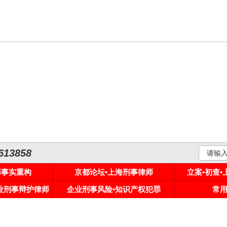
3858
罪事实重构
京都论坛•上海刑事律师
立案•初查
专业刑事辩护律师
企业刑事风险•知识产权犯罪
常