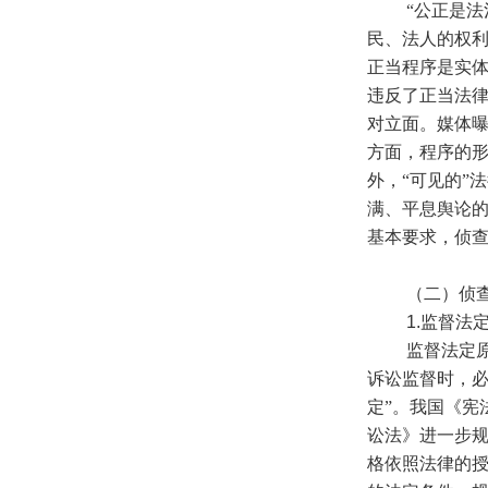
“公正是法治
民、法人的权利
正当程序是实体
违反了正当法
对立面。媒体
方面，程序的
外，“可见的”
满、平息舆论
基本要求，侦
（二）侦查
1.
监督法
监督法定原则
诉讼监督时，
定”。我国《宪
讼法》进一步规
格依照法律的