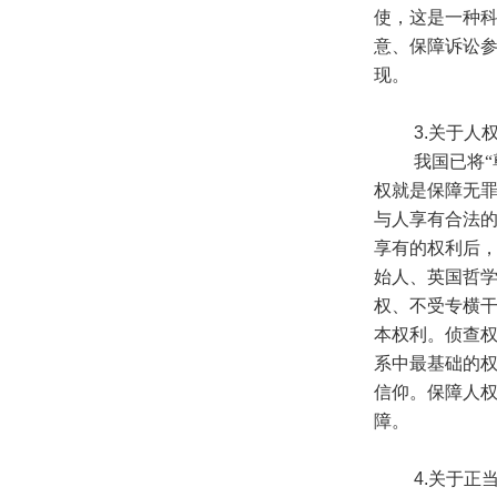
使，这是一种
意、保障诉讼
现。
3.
关于人
我国已将“尊
权就是保障无
与人享有合法
享有的权利后
始人、英国哲
权、不受专横
本权利。侦查
系中最基础的
信仰。保障人
障。
4.
关于正