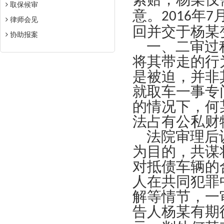
取保候审
意。
年
2016
7
律师会见
回并交于杨某
协助报案
一、二审过
将其带走的行
是被迫，并非
就取车一事专
的情况下，何
法占有公私财
法院审理后
为目的，共谋
对抵债车辆的
人在共同犯罪
解等情节，一
告人杨某有期