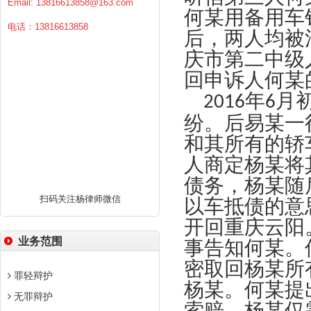
Email:
13816613858@163.com
何某用备用车
电话：13816613858
后，两人均被
庆市第二中级
回申诉人何某
年
月
2016
6
纷。后易某一
和其所有的轿
人商定杨某将
债务，杨某随
扫码关注杨律师微信
以车抵债的意
开回重庆云阳
业务范围
事告知何某。
密取回杨某所
罪轻辩护
杨某。何某提
无罪辩护
索赔，杨某仅