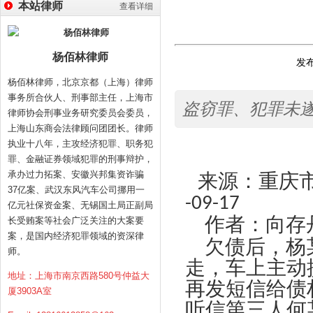
本站律师
查看详细
杨佰林律师
发布
杨佰林律师，北京京都（上海）律师
事务所合伙人、刑事部主任，上海市
盗窃罪、犯罪未
律师协会刑事业务研究委员会委员，
上海山东商会法律顾问团团长。律师
执业十八年，主攻经济犯罪、职务犯
罪、金融证券领域犯罪的刑事辩护，
承办过力拓案、安徽兴邦集资诈骗
来源：重庆
37亿案、武汉东风汽车公司挪用一
-09-17
亿元社保资金案、无锡国土局正副局
作者：向存
长受贿案等社会广泛关注的大案要
案，是国内经济犯罪领域的资深律
欠债后，杨
师。
走，车上主动
地址：上海市南京西路580号仲益大
再发短信给债
厦3903A室
听信第三人何