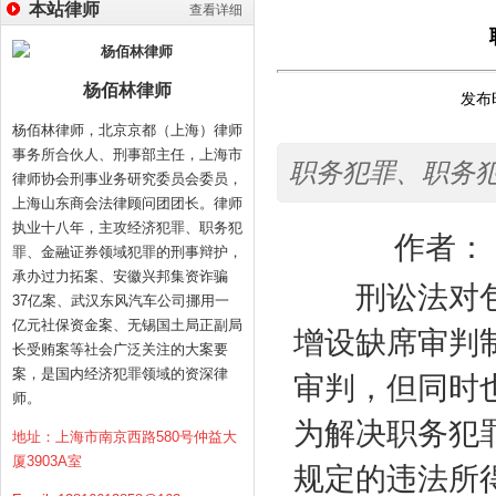
本站律师
查看详细
杨佰林律师
发布时
杨佰林律师，北京京都（上海）律师
事务所合伙人、刑事部主任，上海市
职务犯罪、职务
律师协会刑事业务研究委员会委员，
上海山东商会法律顾问团团长。律师
执业十八年，主攻经济犯罪、职务犯
作者： 
罪、金融证券领域犯罪的刑事辩护，
承办过力拓案、安徽兴邦集资诈骗
刑讼法对
37亿案、武汉东风汽车公司挪用一
亿元社保资金案、无锡国土局正副局
增设缺席审判
长受贿案等社会广泛关注的大案要
案，是国内经济犯罪领域的资深律
审判，但同时
师。
为解决职务犯
地址：上海市南京西路580号仲益大
厦3903A室
规定的违法所