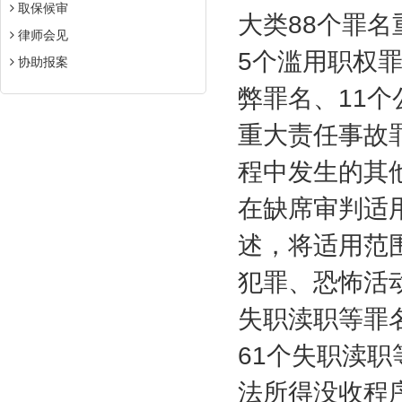
取保候审
大类
88
个罪名
律师会见
5
个滥用职权
协助报案
弊罪名、
11
个
重大责任事故
程中发生的其
在缺席审判适
述，将适用范
犯罪、恐怖活
失职渎职等罪
61
个失职渎职
法所得没收程