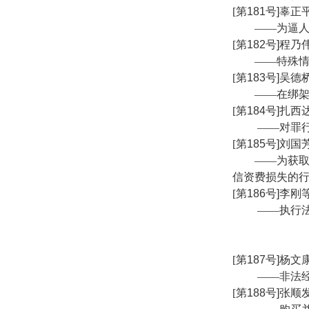
[
第
181
号
]
辜正
——为逼
[
第
182
号
]
程乃
——特殊
[
第
183
号
]
吴德
——在绑
[
第
184
号
]
扎西
——对罪
[
第
185
号
]
刘国
——为获
信资费损失的
[
第
186
号
]
李刚
——执行
[
第
187
号
]
杨文
——非法
[
第
188
号
]
张顺