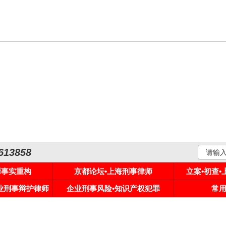
3858
罪事实重构
京都论坛•上海刑事律师
立案•初查
专业刑事辩护律师
企业刑事风险•知识产权犯罪
常