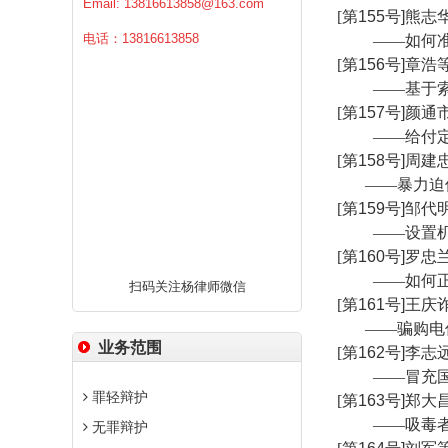
Email:
13816613858@163.com
[
第
155
号
]
熊志
电话：13816613858
——如何
[
第
156
号
]
章浩
——基于
[
第
157
号
]
颜通
——给付
[
第
158
号
]
周建
——暴力迫
[
第
159
号
]
邹代
——设置
[
第
160
号
]
罗忠
——如何
扫码关注杨律师微信
[
第
161
号
]
王庆
——骗购电
业务范围
[
第
162
号
]
李志
——冒充
罪轻辩护
[
第
163
号
]
郑大
——吸毒
无罪辩护