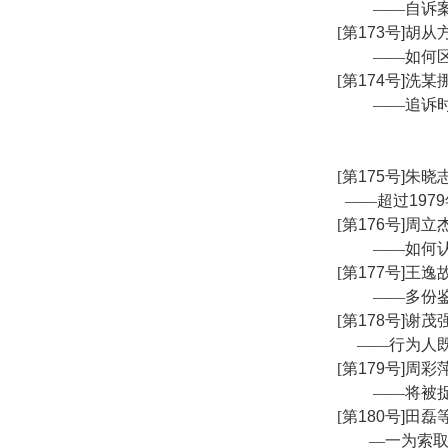
——自诉
[
第
173
号
]
胡从
——如何
[
第
174
号
]
洗某
——追诉
[
第
175
号
]
朱晓
——超过
1979
[
第
176
号
]
周立
——如何
[
第
177
号
]
王逸
——多份
[
第
178
号
]
谢茂
——行为人
[
第
179
号
]
周彩
——将被
[
第
180
号
]
田磊
—一为索