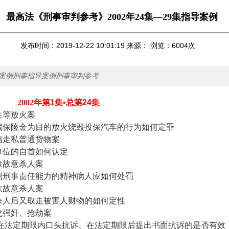
最高法《刑事审判参考》2002年24集—29集指导案例
发布时间：2019-12-22 10:01:19 来源： 浏览：
6004
次
案例刑事指导案例刑事审判参考
2002
年第
1
集•总第
24
集
生等放火案
骗保险金为目的放火烧毁投保汽车的行为如何定罪
福走私普通货物案
单位的自首如何认定
敦故意杀人案
制刑事责任能力的精神病人应如何处罚
欣故意杀人案
杀人后又取走被害人财物的如何定性
龙强奸、抢劫案
在法定期限内口头抗诉、在法定期限后提出书面抗诉的是否有效