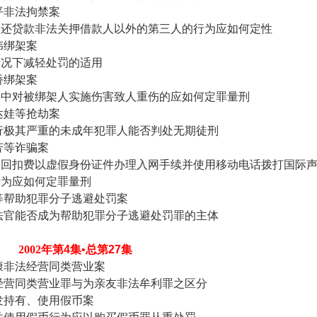
平非法拘禁案
人还贷款非法关押借款人以外的第三人的行为应如何定性
伟绑架案
情况下减轻处罚的适用
桥绑架案
架中对被绑架人实施伤害致人重伤的应如何定罪量刑
达娃等抢劫案
行极其严重的未成年犯罪人能否判处无期徒刑
芳等诈骗案
取回扣费以虚假身份证件办理入网手续并使用移动电话拨打国际
行为应如何定罪量刑
等帮助犯罪分子逃避处罚案
法官能否成为帮助犯罪分子逃避处罚罪的主体
2002
年第
4
集•总第
27
集
康非法经营同类营业案
经营同类营业罪与为亲友非法牟利罪之区分
发持有、使用假币案