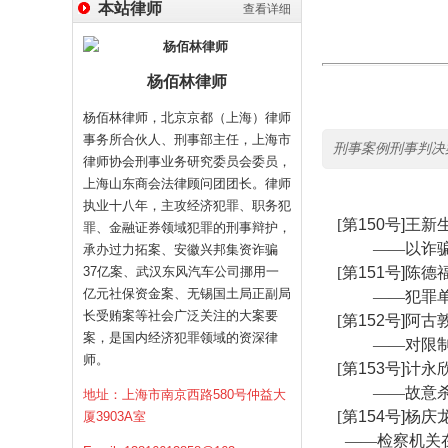
本站律师
查看详细
杨佰林律师
杨佰林律师，北京京都（上海）律师
事务所合伙人、刑事部主任，上海市
刑事案例刑事判决
律师协会刑事业务研究委员会委员，
上海山东商会法律顾问团团长。律师
执业十八年，主攻经济犯罪、职务犯
[
第
150
号
]
王新
罪、金融证券领域犯罪的刑事辩护，
——以诈
承办过力拓案、安徽兴邦集资诈骗
37亿案、武汉东风汽车公司挪用一
[
第
151
号
]
陈德
亿元社保资金案、无锡国土局正副局
——犯罪
长受贿案等社会广泛关注的大案要
[
第
152
号
]
阿古
案，是国内经济犯罪领域的资深律
——对限
师。
[
第
153
号
]
计永
——故意
地址：上海市南京西路580号仲益大
[
第
154
号
]
杨庆
厦3903A室
——检察机关