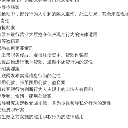
并使用假币行为应以购买假币罪从重处罚
林等抢劫案
同抢劫中，部分行为人引起的致人重伤、死亡后果，其余未在现
担责任
勇抢劫案
凶器在银行营业大厅抢夺储户现金行为的法律适用
军等盗窃寨
毒品如何定罪量刑
、王伟职务侵占、虚报注册资本、贷款诈骗案
法侵占物进行抵押贷款、逾期不还贷行为的定性
介绍卖淫案
互联网发布卖淫信息行为的定性
挪用公款、张某挪用公款、盗窃案
通过客观行为判断行为人主观上的非法占有目的
等受贿、贪污、挪用公款案
领导研究决定收受回扣款、并为少数领导私分行为的定性
荣玩忽职守案
法生效之前实施的滥用职权行为的法律适用