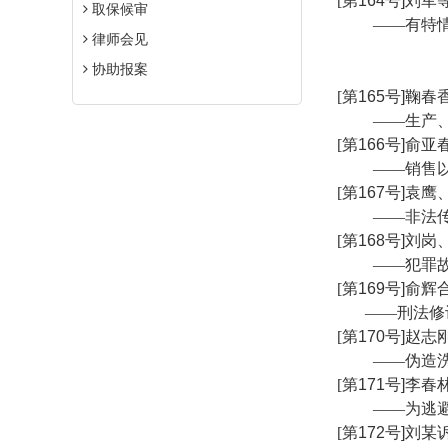
[
第
164
号
]
刘军
取保候审
——有特
律师会见
协助报案
[
第
165
号
]
鞠春
——生产
[
第
166
号
]
俞亚
——销售
[
第
167
号
]
袁鹰
——非法
[
第
168
号
]
刘岗
——犯罪
[
第
169
号
]
俞辉
——刑法修
[
第
170
号
]
赵志
——伪造
[
第
171
号
]
李春
——为逃
[
第
172
号
]
刘某