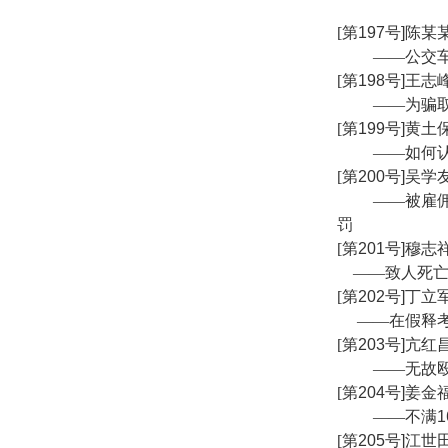
[
第
197
号
]
陈某
——公交
[
第
198
号
]
王志
——为骗
[
第
199
号
]
黄土
——如何
[
第
200
号
]
吴学
——被雇
罚
[
第
201
号
]
穆志
——致人死
[
第
202
号
]
丁立
——在假释
[
第
203
号
]
亢红
——无故
[
第
204
号
]
姜金
——不满
1
[
第
205
号
]
江世