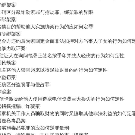
华绑架案
准硝区分敲诈勒索罪与抢劫罪、绑架罪的界限
等绑架案
索债目的帮助他人实施绑架行为的应如何定罪
市等绑架案
定金方违约后为索回定金而非法扣押对方当事人子女的行为如何
忠暴力取证案
使证人在询问笔录上签名按手印并致人轻伤的行为如何定性
明抢劫案
机关将他人禁闭起来以得逞劫财目的的行为如何定性
兰盗窃案
正确区分盗窃罪与侵占罪
诈骗案
信卡贩卖给他人使用造成电信资费巨大损失的行为如何定性
远招摇撞骗、诈骗案
国家机关工作人员骗取财物的同时又骗取其他非法利益的如何定
昌走私毒品案
者实施毒品犯罪的应如何定罪量刑