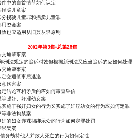
案件中的自首情节如何认定
方拐骗儿童案
区分拐骗儿童罪和拐卖儿童罪
挪用资金案
时效也应适用从旧兼从轻原则
2002
年第
3
集•总第
26
集
志交通肇事案
年刑法规定的追诉时效但根据新刑法又应当追诉的应如何处理
杰交通肇事案
认定交通肇事后逃逸
故意伤害案
鉴定结论互相矛盾的应如何审查采信
强等强奸、奸淫幼女案
既实施了强奸妇女的行为又实施了奸淫幼女的行为应如何定罪
萍等非法拘禁案
捉奸的妇女赤裸捆绑示众的行为如何定罪处罚
等绑架案
取债务劫持他人并致人死亡的行为如何定性