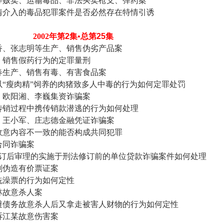
等贩卖、运输毒品、非法买卖枪支、弹药案
情介入的毒品犯罪案件是否必然存在特情引诱
2002
年第
2
集•总第
25
集
香、张志明等生产、销售伪劣产品案
、销售假药行为的定罪量刑
春生产、销售有毒、有害食品案
以“瘦肉精”饲养的肉猪致多人中毒的行为如何定罪处罚
、欧阳湘、李巍集资诈骗案
传销过程中携传销款潜逃的行为如何处理
、王小军、庄志德金融凭证诈骗案
故意内容不一致的能否构成共同犯罪
合同诈骗案
订后审理的实施于刑法修订前的单位贷款诈骗案件如何处理
刚伪造有价票证案
洗澡票的行为如何定性
林故意杀人案
避债务故意杀人后又拿走被害人财物的行为如何定性
诉江某故意伤害案