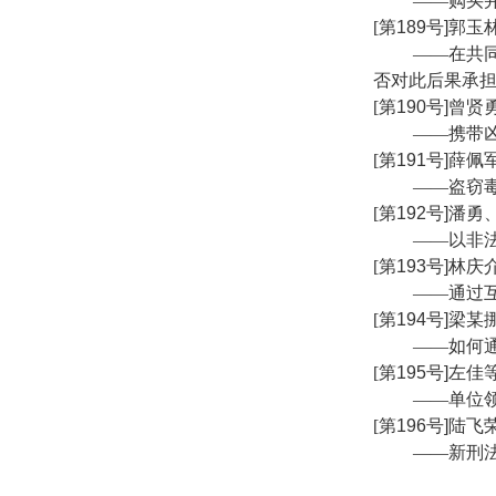
——购买
[
第
189
号
]
郭玉
——在共
否对此后果承
[
第
190
号
]
曾贤
——携带
[
第
191
号
]
薛佩
——盗窃
[
第
192
号
]
潘勇
——以非
[
第
193
号
]
林庆
——通过
[
第
194
号
]
梁某
——如何
[
第
195
号
]
左佳
——单位
[
第
196
号
]
陆飞
——新刑