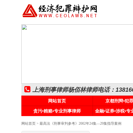
上海刑事律师杨佰林律师电话：1381661
网站首页
京都刑辩•犯
贪污•贿赂•专业刑事律师
金融•证券•涉税•
网站首页
> 最高法《刑事审判参考》2002年24集—29集指导案例