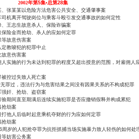
2002
年第
5
集•总第
28
集
某、张某某以危险方法危害公共安全、交通肇事案
车司机离开驾驶岗位与乘客斗殴引发交通事故的如何定性
峰、王志生故意杀人、保险诈骗案
取保险金而抢劫、杀人的应如何定罪
保等故意伤害案
认定教唆犯的犯罪中止
友故意伤害案
佣人实施的行为未达到犯罪的程度又超出授意的范围，对雇佣人
祥被控过失致人死亡案
亡无罪过，违法行为与危害结果之间没有因果关系的不构成犯罪
军强奸、抢劫、盗窃案
考验期间直至期满后连续实施犯罪是否应撤销假释并构成累犯
昌抢劫案
殴打他人后临时起意乘机夺财的行为应如何定罪
福抢劫案
6
周岁的人犯抢夺罪为抗拒抓捕当场实施暴力致人轻伤的如何处
田等妨害公务案