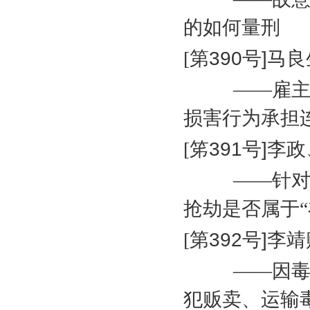
的如何量刑
[
第
390
号
]
马良
——雇
损害行为承担
[
笫
391
号
]
李政
——针
抢劫是否属于
[
第
392
号
]
李靖
——因
犯贩卖、运输