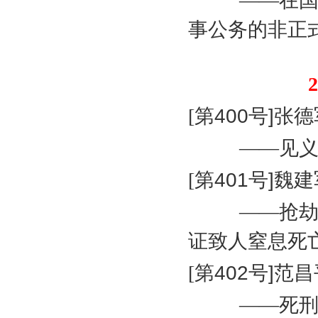
——在
事公务的非正
2
[
第
400
号
]
张德
——见
[
第
401
号
]
魏建
——抢
证致人窒息死
[
第
402
号
]
范昌
——死