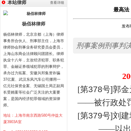
本站律师
查看详细
最高法
杨佰林律师
发布时
杨佰林律师，北京京都（上海）律师
事务所合伙人、刑事部主任，上海市
刑事案例刑事判
律师协会刑事业务研究委员会委员，
上海山东商会法律顾问团团长。律师
执业十八年，主攻经济犯罪、职务犯
罪、金融证券领域犯罪的刑事辩护，
承办过力拓案、安徽兴邦集资诈骗
20
37亿案、武汉东风汽车公司挪用一
亿元社保资金案、无锡国土局正副局
[
第
378
号
]
郭金
长受贿案等社会广泛关注的大案要
案，是国内经济犯罪领域的资深律
——被行政处
师。
[
第
379
号
]
刘建
地址：上海市南京西路580号仲益大
厦3903A室
——以