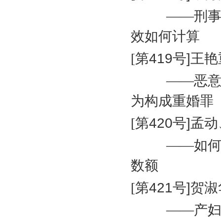
——刑
效如何计算
[
第
419
号
]
王艳
——恶
为构成重婚罪
[
第
420
号
]
孟动
——如
数额
[
第
421
号
]
贺淑
——产