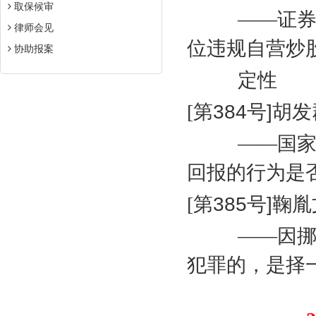
取保候审
——证
律师会见
位违规自营炒
协助报案
定性
[
第
384
号
]
胡发
——国
回报的行为是
[
第
385
号
]
鞠胤
——因
犯罪的，是择