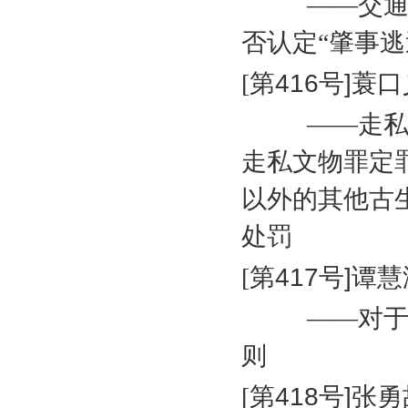
——交
否认定“肇事逃
[
第
416
号
]
蓑口
——走
走私文物罪定
以外的其他古
处罚
[
第
417
号
]
谭慧
——对
则
[
第
418
号
]
张勇