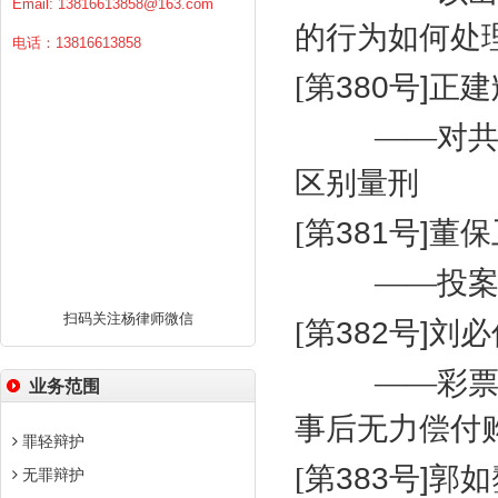
Email:
13816613858@163.com
的行为如何处
电话：13816613858
[
第
380
号
]
正建
——对
区别量刑
[
第
381
号
]
董保
——投
扫码关注杨律师微信
[
第
382
号
]
刘必
——彩
业务范围
事后无力偿付
罪轻辩护
[
第
383
号
]
郭如
无罪辩护