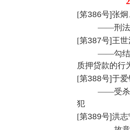
2
[
笫
386
号
]
张炯
——刑
[
第
387
号
]
王世
——勾
质押贷款的行
[
第
388
号
]
于爱
——受
犯
[
第
389
号
]
洪志
——故