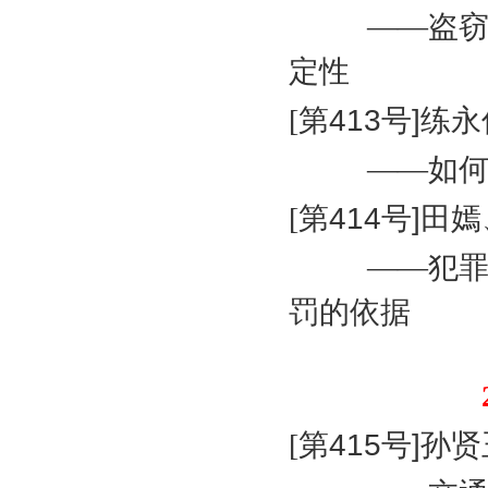
——盗
定性
[
第
413
号
]
练永
——如
[
第
414
号
]
田嫣
——犯
罚的依据
[
第
415
号
]
孙贤