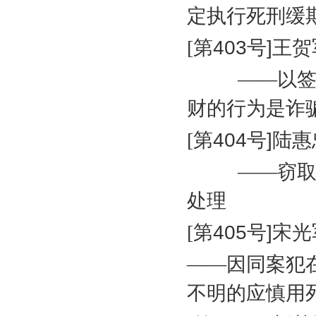
定执行死刑缓
[
第
403
号
]
王贺
——以
财的行为是诈
[
第
404
号
]
陆惠
——窃
处理
[
第
405
号
]
宋光
——因同案犯
不明的应慎用