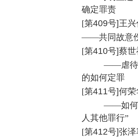
确定罪责
[
第
409
号
]
王兴
——共同故意
[
第
410
号
]
蔡世
——虐
的如何定罪
[
第
411
号
]
何荣
——如何
人其他罪行”
[
第
412
号
]
张泽