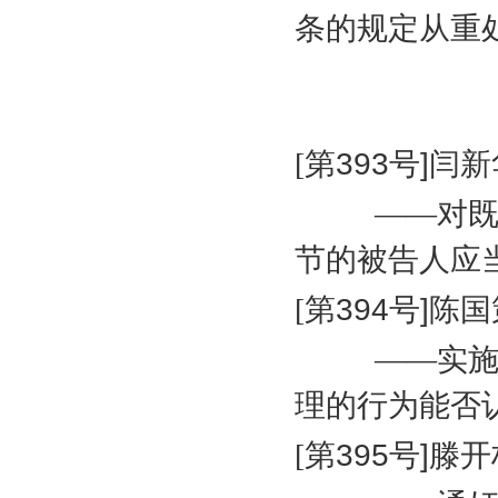
条的规定从重
[
第
393
号
]
闫新
——对
节的被告人应
[
第
394
号
]
陈国
——实
理的行为能否
[
第
395
号
]
滕开