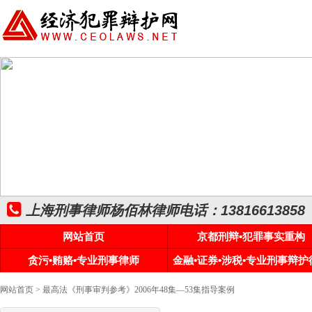
上海刑事律师杨佰林律师电话：13816613858
网站首页
京都刑辩•犯罪事实重构
贪污•贿赂•专业刑事律师
金融•证券•涉税•专业刑事辩护
网站首页
> 最高法《刑事审判参考》2006年48集—53集指导案例