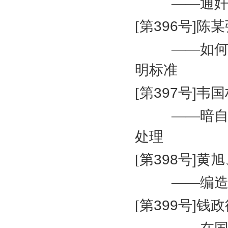
——通
[
第
396
号
]
陈某
——如何
明标准
[
第
397
号
]
韦国
——暗
处理
[
第
398
号
]
黄旭
——编
[
第
399
号
]
钱政