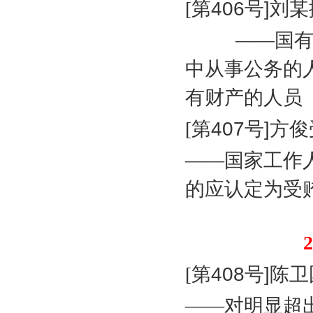
[
第
406
号
]
刘某
——国
中从事公务的
有财产的人员
[
第
407
号
]
方俊
——国家工作
的应认定为受
2
[
第
408
号
]
陈卫
——对明显超