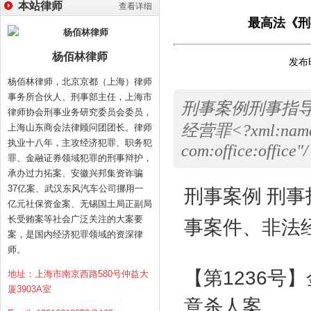
本站律师
查看详细
最高法《刑事
杨佰林律师
发布时
杨佰林律师，北京京都（上海）律师
事务所合伙人、刑事部主任，上海市
刑事案例刑事指
律师协会刑事业务研究委员会委员，
经营罪<?xml:namesp
上海山东商会法律顾问团团长。律师
执业十八年，主攻经济犯罪、职务犯
com:office:office"/
罪、金融证券领域犯罪的刑事辩护，
承办过力拓案、安徽兴邦集资诈骗
37亿案、武汉东风汽车公司挪用一
刑事案例 刑事
亿元社保资金案、无锡国土局正副局
长受贿案等社会广泛关注的大案要
事案件、非法
案，是国内经济犯罪领域的资深律
师。
【第
1236
号】
地址：上海市南京西路580号仲益大
厦3903A室
意杀人案