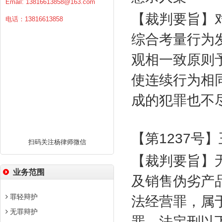
Email:
13816613858@163.com
【裁判要旨】
电话：13816613858
综合考量行为
观相一致原则
使连续行为相
成的犯罪也不
【第
1237
号】
扫码关注杨律师微信
【裁判要旨】
业务范围
及销售伪劣产
罪轻辩护
法经营罪，属
无罪辩护
罪。法定刑以