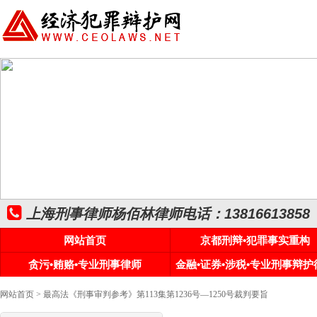
上海刑事律师杨佰林律师电话：13816613858
网站首页
京都刑辩•犯罪事实重构
贪污•贿赂•专业刑事律师
金融•证券•涉税•专业刑事辩护
网站首页
> 最高法《刑事审判参考》第113集第1236号—1250号裁判要旨