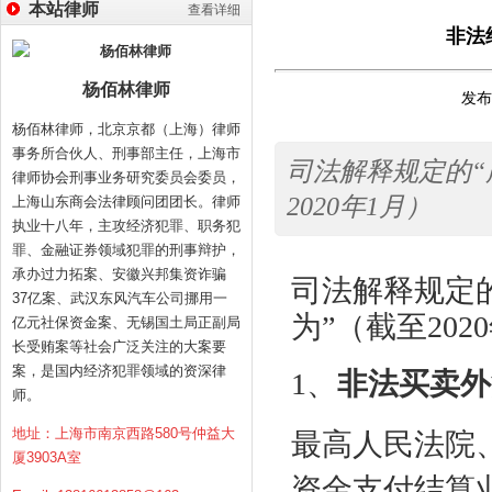
本站律师
查看详细
非法
杨佰林律师
发布时
杨佰林律师，北京京都（上海）律师
事务所合伙人、刑事部主任，上海市
司法解释规定的“
律师协会刑事业务研究委员会委员，
2020年1月）
上海山东商会法律顾问团团长。律师
执业十八年，主攻经济犯罪、职务犯
罪、金融证券领域犯罪的刑事辩护，
承办过力拓案、安徽兴邦集资诈骗
司法解释规定
37亿案、武汉东风汽车公司挪用一
为”（截至202
亿元社保资金案、无锡国土局正副局
长受贿案等社会广泛关注的大案要
案，是国内经济犯罪领域的资深律
1
、
非法买卖外
师。
地址：上海市南京西路580号仲益大
最高人民法院
厦3903A室
资金支付结算