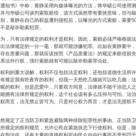
请通知书》中称：黄静采用向媒体曝光的方法，将华硕公司使用
，并与华硕公司谈判索取赔偿，该方式虽然带有要挟意味，但与
区别，黄静在自己的权益遭到侵犯后，以曝光的方式索赔，索要
5
但不是敲诈勒索犯罪。
认为，只有法律规定的权利才是权利。因此，索赔必须严格根据
超出法律规定的一分一毫，那就可能涉嫌犯罪。比如在黄静案中
脑存在质量问题，那就应该按照《产品质量法》的规定来赔偿损
就系法外行权，强行索赔就有可能以敲诈勒索罪论处。
对权利的重大误解，权利不仅包括法定权利，还包括道德生活所
没有规定我有吃夜宵的权利，但我一天想吃几顿就可以吃几顿；
亲昵的权利，但是恋爱中，只要双方同意，法律就不能干涉恋人
只能拥有法律所规定的权利，这个社会该有多么压抑与可怕。法
私权而言，法无禁止皆可为。只是对公权力而言，才是法无授权
虽然规定了正当防卫和紧急避险两种排除犯罪性的事由。正当防
法所规定的权利规范，允许公民在紧急状态下行使权利。但是，
，在刑法中，还有大量的道德权利可由民众自由行事而不受刑罚