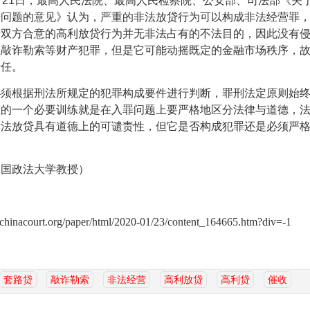
月
21
日，最高人民法院、最高人民检察院、公安部、司法部《关
干问题的意见》认为，严重的非法放贷行为可以构成非法经营罪
于双方合意的高利放贷行为并无非法占有的不法目的，因此没有
以敲诈勒索等财产犯罪，但是它可能动摇既定的金融市场秩序，
责任。
必须根据刑法所规定的犯罪构成要件进行判断，罪刑法定原则始
人的一个必要训练就是在入罪问题上要严格地区分法律与道德，
非法放贷具有道德上的可谴责性，但它是否构成犯罪还是必须严
中国政法大学教授）
：
b.chinacourt.org/paper/html/2020-01/23/content_164665.htm?div=-1
套路贷
敲诈勒索
非法经营
高利放贷
高利贷
催收