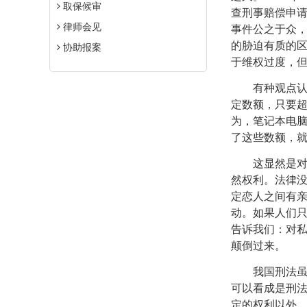
取保候审
查刑事赔偿申
律师会见
事件公之于众
的胁迫有质的
协助报案
于维权过度，
有种观点
定数额，只要
为，笔记本电
了这些数额，
这显然是
然权利。法律
定恋人之间有
动。如果人们
告诉我们：对
颠倒过来。
我国刑法
可以看成是刑
定的权利以外