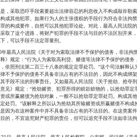
的是，采取恐吓手段索要超出法律容忍的利息收入不构成敲诈勒
能构成其他犯罪。如果行为人的主张债权的手段行为符合非法拘
事罪的构成要件，自然可以其他犯罪论处。对此，最高人民法院
都采取了这个进路，将财产犯罪的手段不法与目的不法区别开来
况下，可以手段不法定罪量刑。
0
年最高人民法院《关于对为索取法律不予保护的债务，非法拘
释》规定：“行为人为索取高利贷、赌债等法律不予保护的债务
，依照刑法第二百三十八条的规定定罪处罚。”这个司法解释认
法律不予保护的债务不具备非法占有的不法目的，因此不构成绑
究其手段不法的刑事责任。又如最高人民法院《关于抢劫、抢夺
意见》规定：“抢劫赌资、犯罪所得的赃款赃物的，以抢劫罪定
赌资或所赢赌债为抢劫对象，一般不以抢劫罪定罪处罚。构成其
定处罚。”该解释之所以认为抢劫其所输赌资或所赢赌债不构成
也是因为在这种案件中并不具备非法占有的不法目的。在这类案
的目的，不宜追究财产犯罪的责任，但可以追究手段不法如非法
。