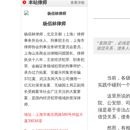
本站律师
查看详细
杨佰林律师
杨佰林律师，北京京都（上海）律师
事务所合伙人、刑事部主任，上海市
“套路贷”，必须
律师协会刑事业务研究委员会委员，
借贷关系，债务人
上海山东商会法律顾问团团长。律师
执业十八年，主攻经济犯罪、职务犯
罪、金融证券领域犯罪的刑事辩护，
承办过力拓案、安徽兴邦集资诈骗
当前，各
37亿案、武汉东风汽车公司挪用一
实践中碰到一
亿元社保资金案、无锡国土局正副局
长受贿案等社会广泛关注的大案要
这里所说
案，是国内经济犯罪领域的资深律
院、公安部、司
师。
须是基于非法
地址：上海市南京西路580号仲益大
借贷关系，债务
厦3903A室
然而，有