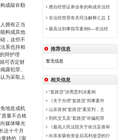
否构成敲诈勒
擅自经营证券业务的构成非法经
非法经营罪有关司法解释汇总【
为人拥有正当
最高法刑事指导案例6—非法经
可能构成其他
基础，这些不
美法系也持相
推荐信息
性的辩护理
暂无信息
，就可否定财
了揭露犯罪、
地认为采取上
相关信息
“套路贷”涉黑恶判决案例
《关于办理“套路贷”刑事案件
避免地造成机
山东首例“套路贷”案宣判，主
了质量不合格
刑民交叉及“套路贷”诈骗犯罪
以向媒体曝光
《最高人民法院关于依法妥善审
长达十个月
向亲友吸收资金后高利放贷的行
给黄静的《审