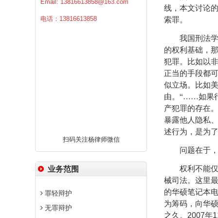
Email:
13816613858@163.com
线，本文讨论
电话：13816613858
索罪。
我国刑法
的权利基础，
犯罪。比如以
正当的手段都
似立场。比如美
由。“……如果
产犯罪的存在
暴露他人隐私
述行为，是为
扫码关注杨律师微信
问题在于
权利不能
业务范围
械司法。这里
的华硕笔记本
罪轻辩护
为筹码，向华
无罪辩护
之久。
2007
年
1