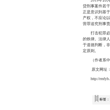
2019
年
10
贷刑事案件若
正是意识到基
产权，不应论
营罪追究刑事
打击犯罪
的铁律。法律
于道德判断，
定原则。
（作者系
原文网址
http://rmfy
标签：