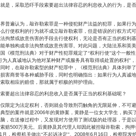
的就是，采取恐吓手段索要超出法律容忍的利息收入的行为，是
学界普遍认为，敲诈勒索罪是一种侵犯财产法益的犯罪，如果行
那么行使权利的行为就不成立敲诈勒索罪，但是错误的行权方式
非法拘禁或故意伤害的手段去行使权利，无论是否有正当的权利
可能单独构成非法拘禁或故意伤害罪。对此问题，大陆法系和英
国《模范刑法典》对于财产性犯罪规定了“权利行使”这个一般
行为人真诚地认为他对某种财产或服务具有取得或处置的权利”
。同时，在敲诈勒索型的财产犯罪中，《模范刑法典》具体列举
、损害商誉等各种威胁手段，同时也明确指出：如果行为人真诚
了索取相应的赔偿，那就属于积极的辩护理由。
，索要超出法律容忍的利息收入是否属于正当的权利基础呢？
仅仅限定为法定权利，否则就会导致刑罚触角的无限延伸，不可
最典型的案件就是
2006
年的黄静案，黄静是一位女大学生，购买
电脑，在送修过程中，又发现对方使用了测试版的处理器，于是
硕索赔
500
万美元。后黄静及其代理人却因此被控敲诈勒索，拘押
1
月，检察机关做出“不起诉决定”。
2008
年
6
月
16
日，检察院发