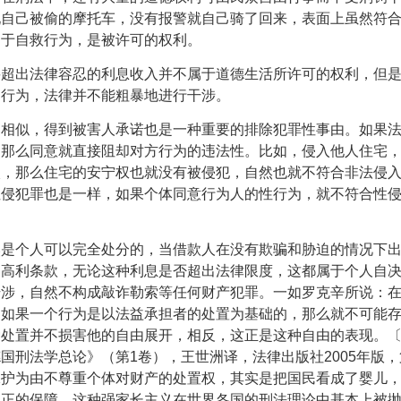
现自己被偷的摩托车，没有报警就自己骑了回来，表面上虽然符
属于自救行为，是被许可的权利。
要超出法律容忍的利息收入并不属于道德生活所许可的权利，但
的行为，法律并不能粗暴地进行干涉。
为相似，得到被害人承诺也是一种重要的排除犯罪性事由。如果
，那么同意就直接阻却对方行为的违法性。比如，侵入他人住宅
入，那么住宅的安宁权也就没有被侵犯，自然也就不符合非法侵
性侵犯罪也是一样，如果个体同意行为人的性行为，就不符合性
然是个人可以完全处分的，当借款人在没有欺骗和胁迫的情况下
的高利条款，无论这种利息是否超出法律限度，这都属于个人自
干涉，自然不构成敲诈勒索等任何财产犯罪。一如罗克辛所说：
，如果一个行为是以法益承担者的处置为基础的，那么就不可能
种处置并不损害他的自由展开，相反，这正是这种自由的表现。
德国刑法学总论》（第
1
卷），王世洲译，法律出版社
2005
年版，
保护为由不尊重个体对财产的处置权，其实是把国民看成了婴儿
真正的保障，这种强家长主义在世界各国的刑法理论中基本上被