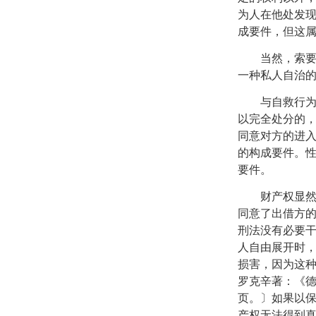
为人在他处发
成要件，但这
当然，索
一种私人自治
与自救行
以完全处分的
同意对方的进
的构成要件。
要件。
财产权显
同意了出借方
刑法没有必要
人自由展开时
损害，因为这
罗克辛著：《
页。〕如果以
产权无法得到