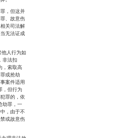
索罪，但这并
禁罪、故意伤
的相关司法解
，当无法证成
禁他人行为如
，非法扣
为，索取高
架罪或抢劫
刑事案件适用
罪，但行为
他犯罪的，依
抢劫罪，一
件中，由于不
拘禁或故意伤