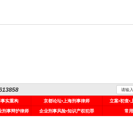
3858
罪事实重构
京都论坛•上海刑事律师
立案•初查
专业刑事辩护律师
企业刑事风险•知识产权犯罪
常