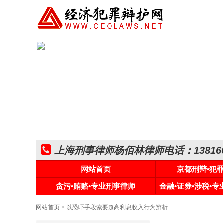
上海刑事律师杨佰林律师电话：1381661
网站首页
京都刑辩•犯
贪污•贿赂•专业刑事律师
金融•证券•涉税•
网站首页
> 以恐吓手段索要超高利息收入行为辨析