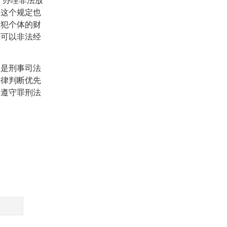
于办理非法放
，这个规定也
侵犯个体的财
故可以非法经
终是刑事司法
法律判断优先
格遵守罪刑法