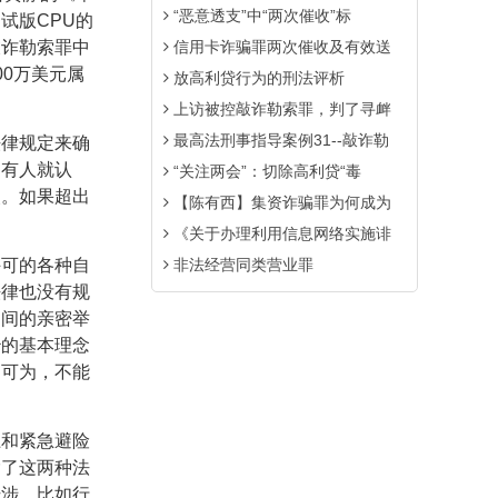
“恶意透支”中“两次催收”标
测试版
CPU
的
敲诈勒索罪中
信用卡诈骗罪两次催收及有效送
00
万美元属
放高利贷行为的刑法评析
上访被控敲诈勒索罪，判了寻衅
最高法刑事指导案例31--敲诈勒
法律规定来确
，有人就认
“关注两会”：切除高利贷“毒
失。如果超出
【陈有西】集资诈骗罪为何成为
《关于办理利用信息网络实施诽
许可的各种自
非法经营同类营业罪
法律也没有规
之间的亲密举
治的基本理念
不可为，不能
卫和紧急避险
除了这两种法
干涉。比如行