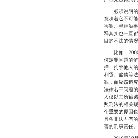
必须说明
意味着它不可
害罪、寻衅滋
释其实也一直
目的不法的情
比如，
200
何定罪问题的解
押、拘禁他人的
利贷、赌债等
罪，而应该追
法律若干问题的
人仅以其所输
照刑法的相关规
个重要的原因
具备非法占有
害的刑事责任