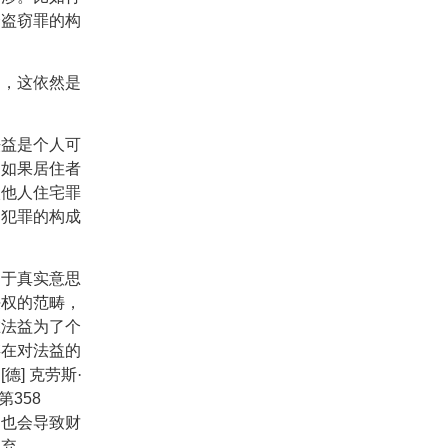
合盗窃罪的构
是，这依然是
法益是个人可
，如果居住者
入他人住宅罪
侵犯罪的构成
出于真实意思
决权的范畴，
在法益为了个
存在对法益的
〔
[
德
]
克劳斯·
第
358
，也会导致财
抛弃。