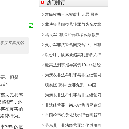
热门排行
农民收购玉米案改判无罪 最高
非法经营同类营业罪与为亲友非
武良军: 非法经营罪堵截条款异
如果存在真实的
吴小军非法经营同类营业、对非
以恐吓手段索要超高利息收入行
最高法刑事指导案例10--非法经
为亲友非法牟利罪与非法经营同
必要。但是，
索罪？
现实版“药神”定罪免刑 中国
最高人民检察
为亲友非法牟利罪与非法经营同
套路贷”，必
非法经营罪：尚未销售假冒卷烟
果存在真实的
全国检察机关依法办理妨害新冠
套路贷行为。
劳东燕：非法经营罪泛化适用的
利率
36%
的底