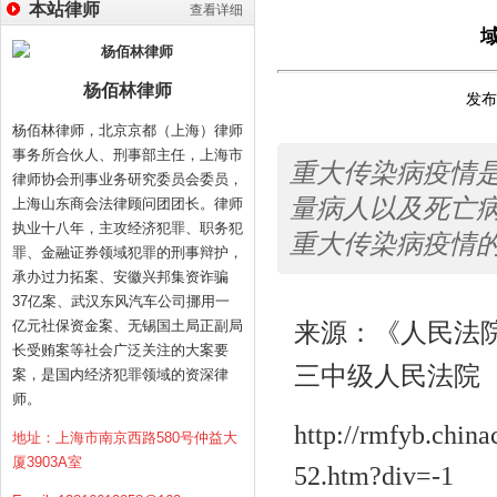
本站律师
查看详细
杨佰林律师
发布时
杨佰林律师，北京京都（上海）律师
事务所合伙人、刑事部主任，上海市
重大传染病疫情
律师协会刑事业务研究委员会委员，
量病人以及死亡
上海山东商会法律顾问团团长。律师
执业十八年，主攻经济犯罪、职务犯
重大传染病疫情
罪、金融证券领域犯罪的刑事辩护，
承办过力拓案、安徽兴邦集资诈骗
37亿案、武汉东风汽车公司挪用一
亿元社保资金案、无锡国土局正副局
来源：《人民法
长受贿案等社会广泛关注的大案要
三中级人民法院
案，是国内经济犯罪领域的资深律
师。
http://rmfyb.chin
地址：上海市南京西路580号仲益大
厦3903A室
52.htm?div=-1