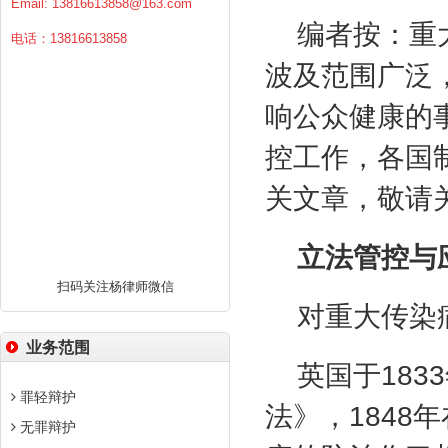
Email:
13816613858@163.com
编者按：重
电话：13816613858
波及范围广泛
响公众健康的
控工作，各国
关文章，敬请
立法管控与
扫码关注杨律师微信
对重大传染
业务范围
英国于
1833
罪轻辩护
法》，
1848
年
无罪辩护