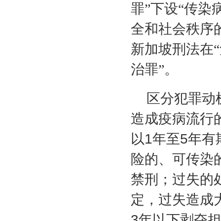
罪”下设“传染
全和社会秩序的
新加坡刑法在“
治罪”。
区分犯罪动
造成疫病流行
以
1
年至
5
年有
险的、可传染
禁刑；过失的
定，过失造成
3
年以下剥夺