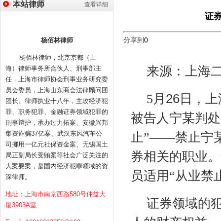
本站律师
查看详细
证
分享到
0
杨佰林律师
杨佰林律师，北京京都（上
来源：上海二
海）律师事务所合伙人、刑事部主
任，上海市律师协会刑事业务研究委
员会委员，上海山东商会法律顾问团
26
5
月
日，上
团长。律师执业十八年，主攻经济犯
罪、职务犯罪、金融证券领域犯罪的
被告人宁某判处
刑事辩护，承办过力拓案、安徽兴邦
集资诈骗37亿案、武汉东风汽车公
止”——禁止宁
司挪用一亿元社保资金案、无锡国土
券相关的职业。
局正副局长受贿案等社会广泛关注的
大案要案，是国内经济犯罪领域的资
员适用“从业禁
深律师。
地址：上海市南京西路580号仲益大
证券领域的
厦3903A室