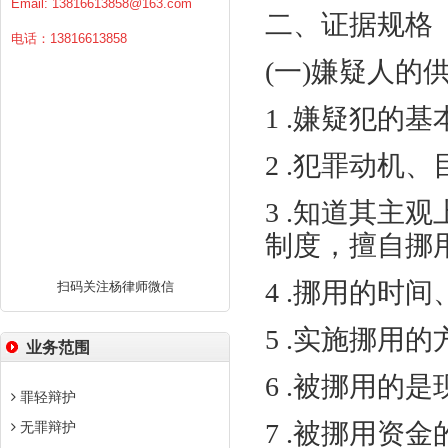
Email:
13816613858@163.com
二、
证据规格
电话：13816613858
(一)嫌疑人的
1 .嫌疑犯的
2 .犯罪动机、
3 .知道其主
制度，擅自挪
4 .挪用的时
扫码关注杨律师微信
5 .实施挪用
业务范围
6 .被挪用的
罪轻辩护
7 .被挪用资
无罪辩护