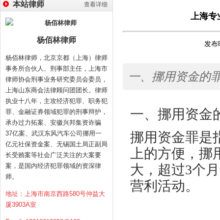
本站律师
查看详细
上海专
杨佰林律师
发布时
杨佰林律师，北京京都（上海）律师
事务所合伙人、刑事部主任，上海市
一、挪用资金的
律师协会刑事业务研究委员会委员，
上海山东商会法律顾问团团长。律师
执业十八年，主攻经济犯罪、职务犯
一、
挪用资金
罪、金融证券领域犯罪的刑事辩护，
承办过力拓案、安徽兴邦集资诈骗
37亿案、武汉东风汽车公司挪用一
挪用资金罪是
亿元社保资金案、无锡国土局正副局
上的方便，挪
长受贿案等社会广泛关注的大案要
案，是国内经济犯罪领域的资深律
大，超过
3个
师。
营利活动
。
地址：上海市南京西路580号仲益大
厦3903A室