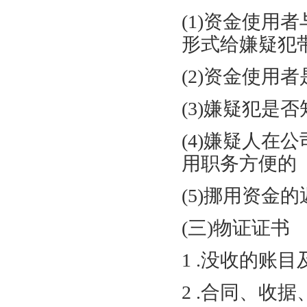
(
1
)资金使用
形式给嫌疑犯
(
2
)资金使用
(
3
)嫌疑犯是
(
4
)嫌疑人在
用职务方便的
(
5
)挪用资金的
(三)物证证书
1 .没收的账
2 .合同、收