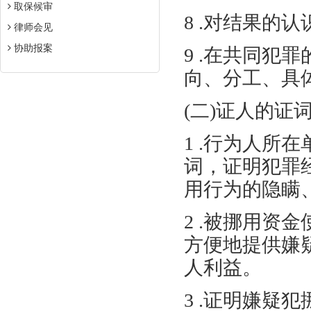
取保候审
8 .对结果的
律师会见
协助报案
9 .在共同犯
向、分工、具
(二)证人的证
1 .行为人所
词，证明犯罪
用行为的隐瞒
2 .被挪用资
方便地提供嫌
人利益。
3 .证明嫌疑