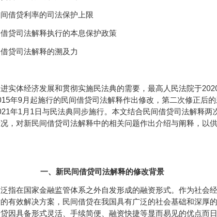
民间借贷利率的司法保护上限
间借贷司法解释执行的本息保护政策
间借贷司法解释的溯及力
促进实体经济发展和贯彻实施民法典的需要，最高人民法院于
202
015
年
9
月起施行的民间借贷司法解释作出修改，第二次修正后的
021
年
1
月
1
日与民法典同步施行。本文结合民间借贷司法解释两
情况，对新民间借贷司法解释中的相关问题作出介绍与阐释，以
一、新民间借贷司法解释的修改背景
，泛指在国家金融监管体系之外自发形成的融资形式。作为社会
盾的有效解决方案，民间借贷在我国具有广泛的社会基础和深厚
借贷因具备形式灵活、手续简便、融资快捷等显而易见的优点而