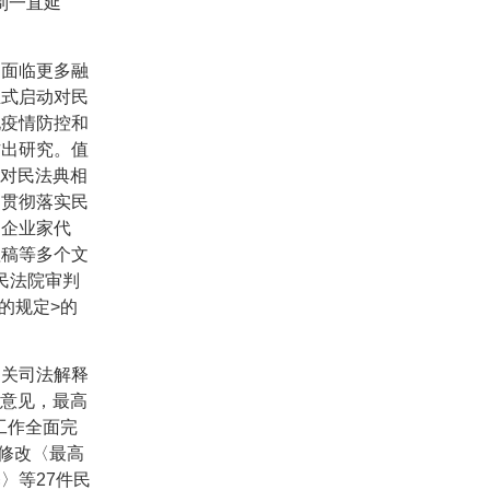
制一直延
户面临更多融
正式启动对民
化疫情防控和
作出研究。值
对民法典相
了贯彻落实民
、企业家代
理稿等多个文
民法院审判
的规定
>
的
相关司法解释
意见，最高
工作全面完
修改〈最高
释〉等
27
件民