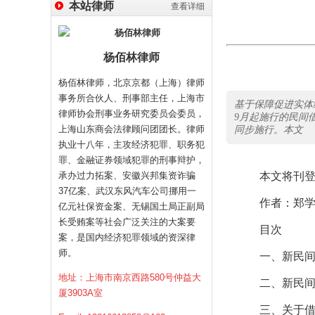
本站律师
查看详细
杨佰林律师
杨佰林律师，北京京都（上海）律师
事务所合伙人、刑事部主任，上海市
基于保障促进实体经
律师协会刑事业务研究委员会委员，
9月起施行的民间
上海山东商会法律顾问团团长。律师
同步施行。本文
执业十八年，主攻经济犯罪、职务犯
罪、金融证券领域犯罪的刑事辩护，
承办过力拓案、安徽兴邦集资诈骗
本文将刊
37亿案、武汉东风汽车公司挪用一
作者：郑
亿元社保资金案、无锡国土局正副局
长受贿案等社会广泛关注的大案要
目次
案，是国内经济犯罪领域的资深律
师。
一、新民
地址：上海市南京西路580号仲益大
二、新民
厦3903A室
三、关于