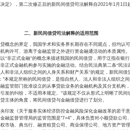
的决定》，第二次修正后的新民间借贷司法解释自
2021
年
1
月
1
日
二、新民间借贷司法解释的适用范围
借贷概念的界定，我国学术和实务界长期存在不同观点，但均认
融机构许可、游离于金融监管之外进行资金融通活动的本质属性
以“非正式金融”的概念来描述我国的民间借贷，用于泛指在银
非正式金融机构参与实施的金融活动。结合民法典第二条“民法
人和非法人组织之间的人身关系和财产关系”的规定，新民间借
：
“
本规定所称的民间借贷，是指自然人、法人和非法人组织之间
金融监管部门批准设立的从事贷款业务的金融机构及其分支机构
引发的纠纷，不适用本规定。”该规定不仅从形式上明晰了民间
借贷主体的角度，将民间借贷与金融借贷进行了划分。
中央印发《关于服务实体经济防控金融风险深化金融改革的若干
方金融监督管理局的监管范围是
“7+4”
，具体负责对小额贷款公司
股权市场、典当行、融资租赁公司、商业保理公司、地方资产管