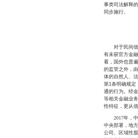
事类司法解释
同步施行。
对于民间
有未获官方金
看，国外也普遍
的监管之外，由
体的自然人、法
第
1
条明确规定
通的行为。经
等相关金融业务
性特征，更从
2017
年，
中央部署，地
公司、区域性