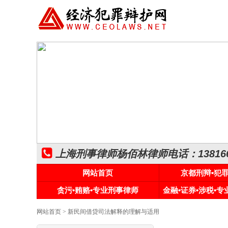
上海刑事律师杨佰林律师电话：1381661
网站首页
京都刑辩•犯
贪污•贿赂•专业刑事律师
金融•证券•涉税•
网站首页
> 新民间借贷司法解释的理解与适用