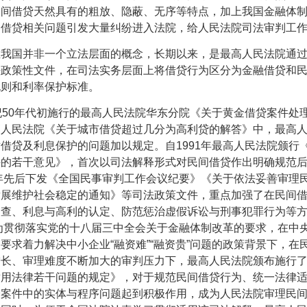
民间借贷天然具有的粗放、隐蔽、无序等特点，加上我国金融体
间借贷相关问题引发大量纠纷进入法院，给人民法院司法审判工
在我国并非一个立法层面的概念，长期以来，是最高人民法院通
法政策性文件，在司法实务层面上将借贷行为区分为金融借贷和
规则和利率保护标准。
纪
50
年代初施行的最高人民法院华东分院《关于黄金借贷案件处
高人民法院《关于城市借贷超过几分为高利贷的解答》中，最高
对借贷及利息保护的问题加以规定。自
1991
年最高人民法院颁行
件的若干意见》，首次以司法解释形式对民间借贷作出明确规范
年先后下发《全国民事审判工作会议纪要》《关于依法妥善审理
发展维护社会稳定的通知》等司法政策文件，重点加强了在民间
审查、利息与高利的认定、防范惩治虚假诉讼与刑事犯罪行为等
为贯彻落实党的十八届三中全会关于金融体制改革的要求，在中
，要求着力解决中小企业
“
融资难
”“
融资贵
”
问题的政策背景下，在
增长、审理难度不断加大的审判压力下，最高人民法院颁布施行
适用法律若干问题的规定》，对于规范民间借贷行为、统一法律
纷案件中的实体与程序问题起到积极作用，成为人民法院审理民