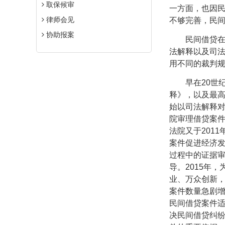
取保候审
一方面，也因
律师会见
不够完善，民
协助报案
民间借贷
法解释以及司
用不同的裁判
早在
20
世
释》，以及最
始以司法解释
院审理借贷案
法院又于
2011
案件促进经济
过程中的证据
导。
2015
年，
业、万众创新
案件数量急剧
民间借贷案件
决民间借贷纠