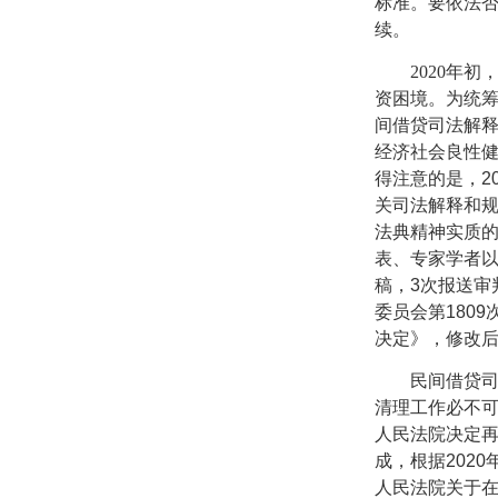
标准。要依法否
续。
2020
年初
资困境。为统
间借贷司法解
经济社会良性
得注意的是，
2
关司法解释和
法典精神实质
表、专家学者
稿，
3
次报送审
委员会第
1809
决定》，修改
民间借贷
清理工作必不
人民法院决定
成，根据
2020
人民法院关于