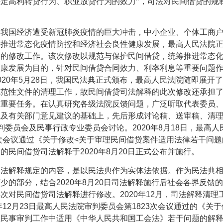
定高利转贷行为、职业放贷行为的效力”，司法对民间借贷的规
，我国经济遭受新冠肺炎疫情的巨大冲击，中小企业、个体工商
筹推进常态化疫情防控和经济社会良性健康发展，最高人民法院
释的修改工作。该次修改以规范与保护民间借贷，统筹推进常态
健康发展为目的，针对民间借贷合同效力、利率利息等重要问题
020
年
5
月
28
日，我国民法典正式颁布，最高人民法院随即展开了
规范性文件的清理工作，故民间借贷司法解释的此次修改还承担
的重要任务。在认真研究各级法院反馈问题，广泛听取代表委员
以及有关部门意见建议的基础上，先后形成讨论稿、送审稿、清
判委员会及民事行政专业委员会讨论。
2020
年
8
月
18
日，最高人
次会议通过《关于修改
<
关于审理民间借贷案件适用法律若干问题
后的民间借贷司法解释于
2020
年
8
月
20
日正式公布并施行。
司法解释规定的内容，是以民法典作为实体法依据。作为民法典
可少的部分，结合
2020
年
8
月
20
日司法解释施行后社会各界反馈的
再次对民间借贷司法解释进行修改。
2020
年
12
月，司法解释清理
年
12
月
23
日最高人民法院审判委员会第
1823
次会议通过的《关于
在民事审判工作中适用《中华人民共和国工会法》若干问题的解