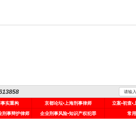
3858
罪事实重构
京都论坛•上海刑事律师
立案•初查
专业刑事辩护律师
企业刑事风险•知识产权犯罪
常