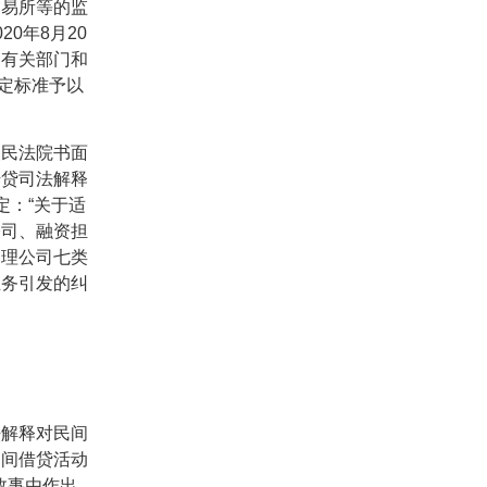
交易所等的监
020
年
8
月
20
，有关部门和
定标准予以
人民法院书面
借贷司法解释
定：
“
关于适
公司、融资担
管理公司七类
业务引发的纠
法解释对民间
民间借贷活动
效事由作出