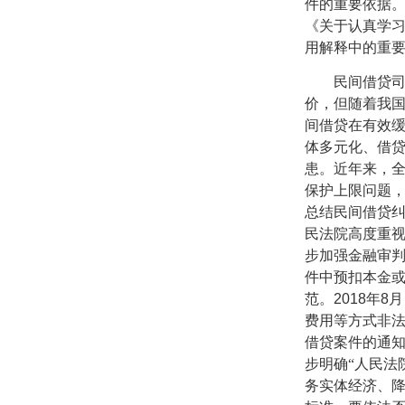
件的重要依据
《关于认真学
用解释中的重
民间借贷
价，但随着我
间借贷在有效
体多元化、借
患。近年来，
保护上限问题
总结民间借贷
民法院高度重
步加强金融审
件中预扣本金
范。
2018
年
8
月
费用等方式非
借贷案件的通
步明确“人民法
务实体经济、