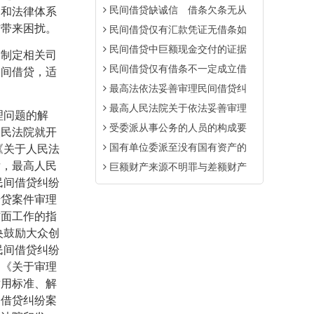
民间借贷缺诚信 借条欠条无从
制和法律体系
作带来困扰。
民间借贷仅有汇款凭证无借条如
民间借贷中巨额现金交付的证据
过制定相关司
民间借贷仅有借条不一定成立借
民间借贷，适
最高法依法妥善审理民间借贷纠
最高人民法院关于依法妥善审理
理问题的解
受委派从事公务的人员的构成要
人民法院就开
国有单位委派至没有国有资产的
《关于人民法
后，最高人民
巨额财产来源不明罪与差额财产
民间借贷纠纷
借贷案件审理
方面工作的指
央鼓励大众创
民间借贷纠纷
了《关于审理
适用标准、解
间借贷纠纷案