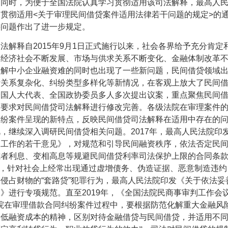
。同时，为便于全国法院认真学习贯彻适用该司法解释，最高人
习贯彻适用
<
关于审理民间借贷案件适用法律若干问题的规定
>
的
要问题作出了进一步规定。
司法解释自
2015
年
9
月
1
日正式施行以来，社会各界给予充分肯定
国经济社会不断发展、市场与供求关系不断变化、金融体制改革
缓解中小企业融资难的同时也出现了一些新问题，民间借贷领域
贷关系复杂化、纠纷类型多样化等新情况，在客观上放大了民间
全国人大代表、全国政协委员多人多次提出议案，重点聚焦民间
，要求对民间借贷司法解释进行修改完善。各级法院在审理案件
纠纷案件呈现的新特点，反映民间借贷司法解释在适用中存在的
视，继续深入调研民间借贷相关问题。
2017
年，最高人民法院印
判工作的若干意见》，对规范和引导民间融资秩序，依法否定民
或者利息、变相高息等规避民间借贷利率司法保护上限的合同条
，针对社会上经常出现通过虚增债务、伪造证据、恶意制造违约
法侵占财物的
“
套路贷
”
犯罪行为，最高人民法院印发《关于依法妥
知》进行专项规范。直至
2019
年，《全国法院民商事审判工作会
院在审理借款合同纠纷案件过程中，要根据防范化解重大金融风
降低融资成本的精神，区别对待金融借贷与民间借贷，并适用不