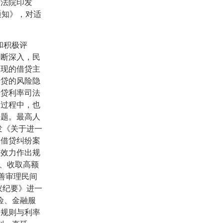
民法院印发
通知》，对适
和积极评
不断深入，民
出现的借贷主
借贷的风险隐
借贷利率司法
的过程中，也
问题。最高人
发《关于进一
间借贷纠纷案
款效力作出规
、收取高额
善审理民间
议纪要》进一
险、金融服
同规则与利率