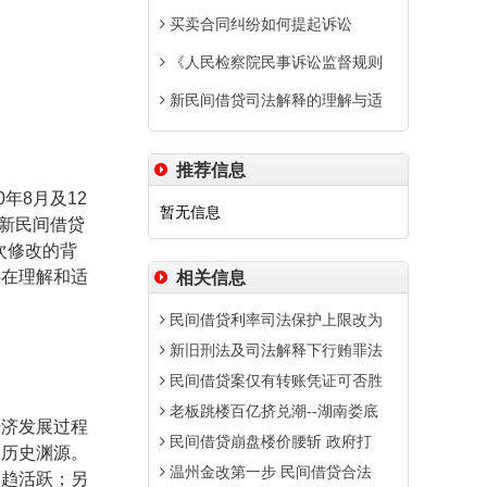
买卖合同纠纷如何提起诉讼
《人民检察院民事诉讼监督规则
新民间借贷司法解释的理解与适
推荐信息
0
年
8
月及
12
暂无信息
新民间借贷
次修改的背
供在理解和适
相关信息
民间借贷利率司法保护上限改为
新旧刑法及司法解释下行贿罪法
民间借贷案仅有转账凭证可否胜
老板跳楼百亿挤兑潮--湖南娄底
经济发展过程
民间借贷崩盘楼价腰斩 政府打
的历史渊源。
温州金改第一步 民间借贷合法
日趋活跃；另