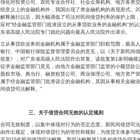
，强化对投资公司、农民专业合作社、社会众筹机构、地方各类
传统意义上的金融机构外，我国出现了类金融机构的表现形式。
2
法解释施行以后，因大幅调低了司法对民间借贷利率的保护上限
，应对
“
经金融监管部门批准设立的从事贷款业务的金融机构”的认
广东省高级人民法院专门就此问题向最高人民法院作出请示。
设立从事贷款业务的金融机构属于金融监管部门职权范围，最高
民银行、中国银行保险监督管理委员会的意见，以《关于新民间
的批复》，对广东省高级人民法院作出答复。该批复第
1
条明确规
经征求金融监管部门意见，由地方金融监管部门监管的小额贷款
性股权市场、典当行、融资租赁公司、商业保理公司、地方资产
，属于经金融监管部门批准设立的金融机构，其因从事相关金融
民间借贷司法解释。
”
三、关于借贷合同无效的认定规则
了合同无效制度，以集中体现对行为的否定态度。新民间借贷司
事由作出规定，体现对借贷行为的管控和规制，为借贷主体参与
较于
2015
年民间借贷司法解释，新司法解释第
13
条对借贷合同无