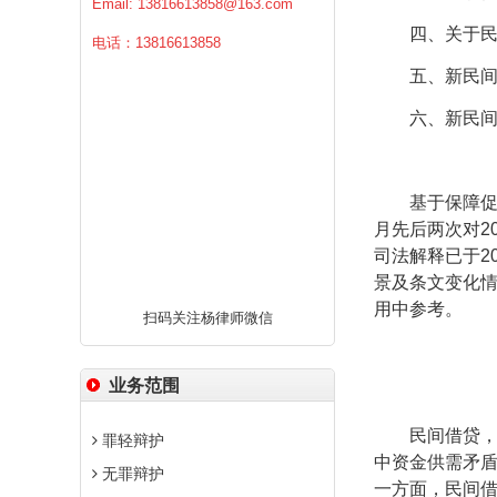
Email:
13816613858@163.com
四、关于
电话：13816613858
五、新民
六、新民
基于保障
月先后两次对
2
司法解释已于
2
景及条文变化
用中参考。
扫码关注杨律师微信
业务范围
民间借贷
罪轻辩护
中资金供需矛
无罪辩护
一方面，民间