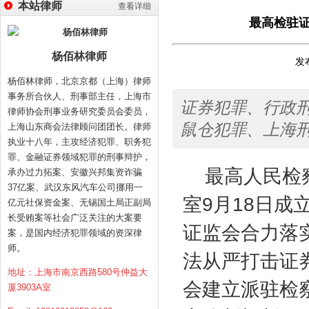
本站律师
查看详细
最高检驻
杨佰林律师
发布
杨佰林律师，北京京都（上海）律师
事务所合伙人、刑事部主任，上海市
证券犯罪、行政
律师协会刑事业务研究委员会委员，
鼠仓犯罪、上海
上海山东商会法律顾问团团长。律师
执业十八年，主攻经济犯罪、职务犯
罪、金融证券领域犯罪的刑事辩护，
最高人民检
承办过力拓案、安徽兴邦集资诈骗
37亿案、武汉东风汽车公司挪用一
室
9
月
18
日成
亿元社保资金案、无锡国土局正副局
长受贿案等社会广泛关注的大案要
证监会合力落
案，是国内经济犯罪领域的资深律
师。
法从严打击证
地址：上海市南京西路580号仲益大
会建立派驻检
厦3903A室