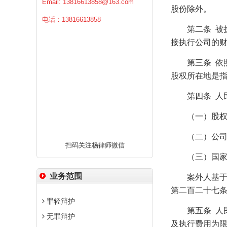
Email:
13816613858@163.com
股份除外。
电话：13816613858
第二条
被
接执行公司的
第三条
依
股权所在地是
第四条
人
（一）股权所
（二）公司登
扫码关注杨律师微信
（三）国家企
业务范围
案外人基于实
第二百二十七
罪轻辩护
第五条
人
无罪辩护
及执行费用为