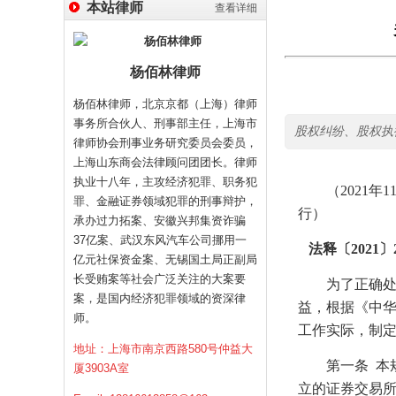
本站律师
查看详细
杨佰林律师
杨佰林律师，北京京都（上海）律师
事务所合伙人、刑事部主任，上海市
股权纠纷、股权执
律师协会刑事业务研究委员会委员，
上海山东商会法律顾问团团长。律师
执业十八年，主攻经济犯罪、职务犯
（
2021
年
1
罪、金融证券领域犯罪的刑事辩护，
行）
承办过力拓案、安徽兴邦集资诈骗
37亿案、武汉东风汽车公司挪用一
法释〔
2021
〕
亿元社保资金案、无锡国土局正副局
长受贿案等社会广泛关注的大案要
为了正确处理
案，是国内经济犯罪领域的资深律
益，根据《中
师。
工作实际，制
地址：上海市南京西路580号仲益大
第一条
本
厦3903A室
立的证券交易