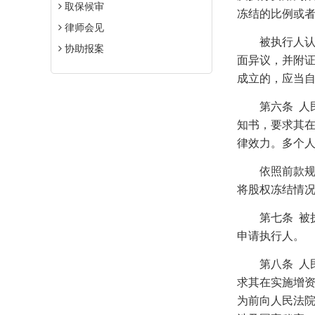
取保候审
冻结的比例或
律师会见
被执行人认为
协助报案
面异议，并附
成立的，应当
第六条
人
知书，要求其
律效力。多个
依照前款规定
将股权冻结情
第七条
被
申请执行人。
第八条
人
求其在实施增
为前向人民法