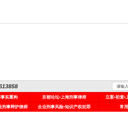
3858
罪事实重构
京都论坛•上海刑事律师
立案•初查
专业刑事辩护律师
企业刑事风险•知识产权犯罪
常