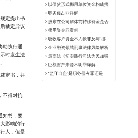
以借贷形式挪用单位资金构成挪
职务侵占罪详解
规定提出书
股东在公司解体前转移资金是否
查后裁定异议
挪用资金罪案例
吸收客户资金不入帐罪及与“挪
协助执行通
企业融资领域刑事法律风险解析
公示时发生法
最高法《切实践行司法为民加强
结。
巨额财产来源不明罪详解
“监守自盗”是职务侵占罪还是
裁定书，并
，不得对抗
通知书，要
重大影响的行
执行人，但是