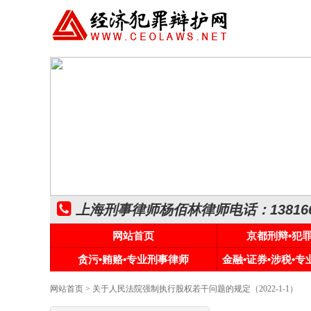
上海刑事律师杨佰林律师电话：1381661
网站首页
京都刑辩•犯
贪污•贿赂•专业刑事律师
金融•证券•涉税•
网站首页
> 关于人民法院强制执行股权若干问题的规定（2022-1-1）