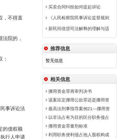
买卖合同纠纷如何提起诉讼
权，不得直
《人民检察院民事诉讼监督规则
新民间借贷司法解释的理解与适
辖法院的，
推荐信息
权：
暂无信息
相关信息
挪用资金罪再审判决书
该案应定挪用公款罪还是挪用资
民事诉讼法
最高法刑事指导案例21—挪用资
以非法占有为目的区分职务侵占
挪用资金罪量刑标准
定的债权额
利用职务便利侵占他人股权构成
请执行人申请