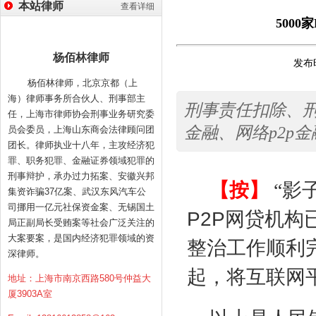
本站律师
查看详细
500
杨佰林律师
发布时
杨佰林律师，北京京都（上
海）律师事务所合伙人、刑事部主
刑事责任扣除、刑
任，上海市律师协会刑事业务研究委
金融、网络p2p
员会委员，上海山东商会法律顾问团
团长。律师执业十八年，主攻经济犯
罪、职务犯罪、金融证券领域犯罪的
刑事辩护，承办过力拓案、安徽兴邦
【按】
“影
集资诈骗37亿案、武汉东风汽车公
司挪用一亿元社保资金案、无锡国土
P2P
网贷机构
局正副局长受贿案等社会广泛关注的
大案要案，是国内经济犯罪领域的资
整治工作顺利
深律师。
起，将互联网
地址：上海市南京西路580号仲益大
厦3903A室