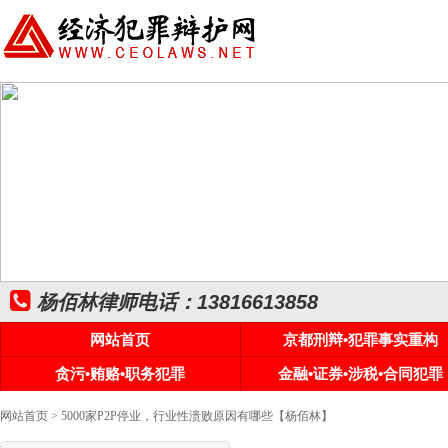
杨佰林律师电话：13816613858
网站首页
京都刑辩•犯罪事实重构
贪污•贿赂•职务犯罪
金融•证券•涉税•合同犯罪
网站首页
> 5000家P2P停业，行业性溃败原因有哪些【杨佰林】