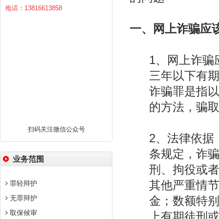
电话：13816613858
一、网上诈骗应
1、网上诈骗
三年以下有
诈骗罪是指
的方法，骗
扫码关注微信公众号
2、法律依据
条规定，诈
业务范围
刑、拘役或
其他严重情
罪轻辩护
无罪辩护
金；数额特
取保候审
上有期徒刑