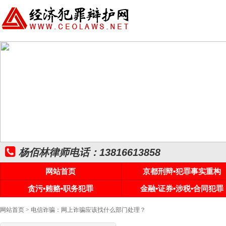
杨佰林律师电话：13816613858
网站首页
京都刑辩•犯罪事实重构
贪污•贿赂•职务犯罪
金融•证券•涉税•合同犯罪
网站首页
> 电信诈骗：网上诈骗应该找什么部门处理？