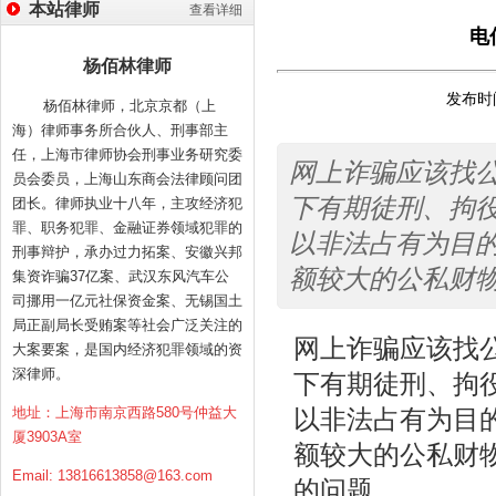
本站律师
查看详细
电
杨佰林律师
发布时间
杨佰林律师，北京京都（上
海）律师事务所合伙人、刑事部主
任，上海市律师协会刑事业务研究委
网上诈骗应该找
员会委员，上海山东商会法律顾问团
下有期徒刑、拘
团长。律师执业十八年，主攻经济犯
罪、职务犯罪、金融证券领域犯罪的
以非法占有为目
刑事辩护，承办过力拓案、安徽兴邦
额较大的公私财
集资诈骗37亿案、武汉东风汽车公
司挪用一亿元社保资金案、无锡国土
局正副局长受贿案等社会广泛关注的
网上诈骗应该找
大案要案，是国内经济犯罪领域的资
深律师。
下有期徒刑、拘
地址：上海市南京西路580号仲益大
以非法占有为目
厦3903A室
额较大的公私财
Email:
13816613858@163.com
的问题