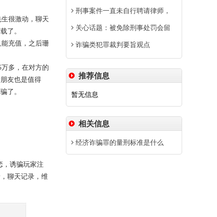
刑事案件一直未自行聘请律师，
先生很激动，聊天
关心话题：被免除刑事处罚会留
下载了。
只能充值，之后珊
诈骗类犯罪裁判要旨观点
5万多，在对方的
推荐信息
女朋友也是值得
被骗了。
暂无信息
相关信息
经济诈骗罪的量刑标准是什么
恋，诱骗玩家注
录，聊天记录，维