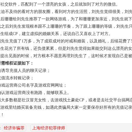
个社交软件，匹配到了一个漂亮的女孩，之后就加到了对方的微信。
迫不及待的看对方的朋友圈，看到对方的生活照，刘先生觉得很美，刘
之后珊珊给刘先生推荐了一款网络游戏，为了和珊珊更加亲近，刘先生就
之后刘先生发现根本跟不上珊珊的节奏，为了跟上珊珊的等级，刘先生
生组成CP，建立虚拟的婚姻关系，还说自己又喜欢上了对方。
先生充值了1万多，为了成双成对的对戒和婚装，以及婚礼，后续花费了
先生花光了所有钱，还负债累累，但是刘先生觉得如果能交到这么漂亮的
生提出见面的时候，对方根本不愿意再理刘先生了，这时候才发现自己是
所需维权证据如下：
与诱导充值人员的聊天记录；
充值流水转账记录；
游戏运营商公司名字及游戏官网网址；
确认游戏运营商没有跑路，能够联系上。
大多数都是壮汉冒充女性，去游戏找土豪处CP，或者是去社交平台搞网
在游戏里结婚买装备充钱，如遇此类骗局大家一定要保存好所有的充值记
益！
：
经济诈骗罪
上海经济犯罪律师