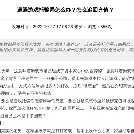
遭遇游戏托骗局怎么办？怎么追回充值？
发布时间：2022-10-27 17:06:23 来源： 浏览：
555
次
多数都是壮汉冒充女性，去游戏找土豪处CP，或者是去社交平台搞网恋
里结婚买装备充钱，如遇此类骗局大家一定要保存好所有的充值记录，聊
的火爆，这意味着游戏市场已经成了资本家心中的香饽饽，更意味着游戏
这个背景下应运而生，一些骗子公司让员工去游戏中拉人玩游戏，简称“游
样的理由，方式方法添加很多人的好友，之后“谈恋爱”，然后在介绍其玩
”等理由，让受害者不停的充值。
要么是游戏托骗你感情诱导你充值，要么就是忽悠你游戏顶榜充值可以
榜托，你再怎么疯狂氪金打榜，也只能屈居第二，许多玩家在游戏充值顶
想过自己是不是中了圈套？
例：
其实的宅男，在家里没事就是打打游戏，基本上没什么朋友，家里经常