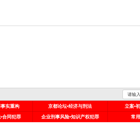
罪事实重构
京都论坛•经济与刑法
立案•
税•合同犯罪
企业刑事风险•知识产权犯罪
常