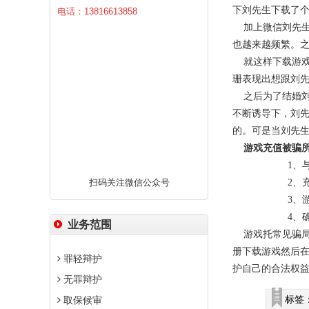
下刘先生下载了
电话：13816613858
加上微信刘先生
也越来越频繁。
就这样下载游戏
珊表现出想跟刘先
之后为了结婚刘
不断诱导下，刘
的。可是当刘先
游戏充值被骗
1、
扫码关注微信公众号
2、
3、
4、
业务范围
游戏托常见骗局
册下载游戏然后
罪轻辩护
护自己的合法权
无罪辩护
标签
取保候审