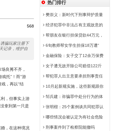
热门排行
樊崇义：新时代下刑事辩护质量
经济犯罪中非法占有主观故意的
568
帮朋友在银行担保贷款44万元，
，诱骗玩家注册下
6旬教师帮女学生担保18万遭“
天记录，维护自
金融保险：女子交了12余万保费
女子遭无故开除公司赔偿122斤
市场良莠不齐，
帮犯罪人出主意要承担刑事责任
戏托”！而“游
游戏，再以“结
10月起新规实施，这些新规跟你
邹兵建：诈骗罪中处分行为的体
返利，但事实上游
榜没拿到第一只是
张明楷：25个案例谈共同犯罪认
哪些情况会被认定为有社会危险
刑事案件到了检察院能撤吗
催婚，在这种境况