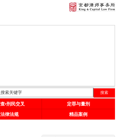
初查•刑民交叉
定罪与量刑
用法律法规
精品案例