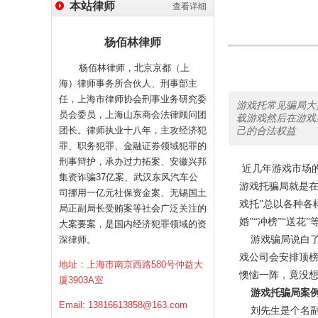
本站律师
查看详细
杨佰林律师
杨佰林律师，北京京都（上
海）律师事务所合伙人、刑事部主
任，上海市律师协会刑事业务研究委
游戏托常见骗局大
员会委员，上海山东商会法律顾问团
载游戏然后在游戏
团长。律师执业十八年，主攻经济犯
己的合法权益
罪、职务犯罪、金融证券领域犯罪的
刑事辩护，承办过力拓案、安徽兴邦
近几年游戏市场
集资诈骗37亿案、武汉东风汽车公
游戏托骗局就是在
司挪用一亿元社保资金案、无锡国土
戏托”总以各种各
局正副局长受贿案等社会广泛关注的
婚”“冲榜”“送花
大案要案，是国内经济犯罪领域的资
深律师。
游戏骗局说白了
戏公司会安排顶
地址：上海市南京西路580号仲益大
懊恼一阵，竟没
厦3903A室
游戏托骗局案
Email:
13816613858@163.com
刘先生是个名副