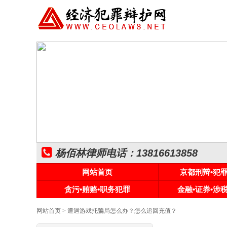
杨佰林律师电话：13816613858
网站首页
京都刑辩•犯
贪污•贿赂•职务犯罪
金融•证券•涉
网站首页
> 遭遇游戏托骗局怎么办？怎么追回充值？