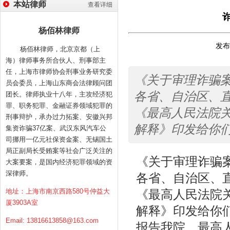
本站律师
查看详细
杨佰林律师
发布时
杨佰林律师，北京京都（上
海）律师事务所合伙人、刑事部主
任，上海市律师协会刑事业务研究委
《关于审理诈骗
员会委员，上海山东商会法律顾问团
各省、自治区、
团长。律师执业十八年，主攻经济犯
罪、职务犯罪、金融证券领域犯罪的
《最高人民法院
刑事辩护，承办过力拓案、安徽兴邦
解释》印发给你
集资诈骗37亿案、武汉东风汽车公
司挪用一亿元社保资金案、无锡国土
局正副局长受贿案等社会广泛关注的
《关于审理诈骗
大案要案，是国内经济犯罪领域的资
深律师。
各省、自治区、
地址：上海市南京西路580号仲益大
《最高人民法院
厦3903A室
解释》印发给你
Email:
13816613858@163.com
报告我院。最高