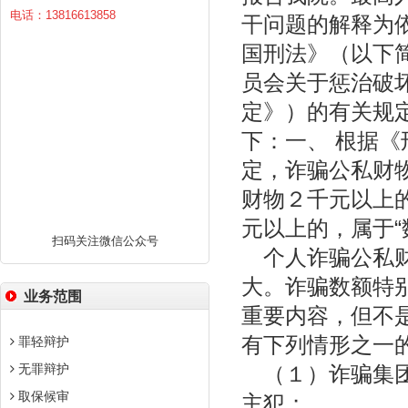
电话：13816613858
干问题的解释为
国刑法》（以下
员会关于惩治破
定》）的有关规
下：一、 根据
定，诈骗公私财
财物２千元以上的
元以上的，属于“
扫码关注微信公众号
个人诈骗公私财
大。诈骗数额特别
业务范围
重要内容，但不
有下列情形之一的
罪轻辩护
无罪辩护
（１）诈骗集团
取保候审
主犯；