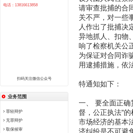
电话：13816613858
请审查批捕的合
关不严，对一些
人作出了批捕决
异地抓人、扣物、
响了检察机关公
为保证对合同诈
用逮捕措施，依
扫码关注微信公众号
特通知如下：
业务范围
一、 要全面正确
督，公正执法”
罪轻辩护
无罪辩护
市场经济的基本
取保候审
济纠纷是不可避