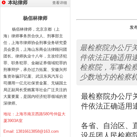
本站律师
查看详细
杨佰林律师
发布
杨佰林律师，北京京都（上
海）律师事务所合伙人、刑事部主
任，上海市律师协会刑事业务研究委
最检察院办公厅
员会委员，上海山东商会法律顾问团
件依法正确适用
团长。律师执业十八年，主攻经济犯
罪、职务犯罪、金融证券领域犯罪的
检察院，军事检
刑事辩护，承办过力拓案、安徽兴邦
少数地方的检察
集资诈骗37亿案、武汉东风汽车公
司挪用一亿元社保资金案、无锡国土
局正副局长受贿案等社会广泛关注的
最检察院办公厅
大案要案，是国内经济犯罪领域的资
深律师。
件依法正确适用
地址：上海市南京西路580号仲益大
厦3903A室
各省、自治区、
Email:
13816613858@163.com
设兵团人民检察