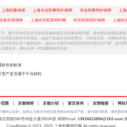
上海刑事律师
上海专业刑事辩护律师
专业刑事辩护律师
上海
职务犯罪律师
上海经济犯罪辩护网
经济犯罪辩护律师
上海经
文字、图片等全部信息可能涉及版权或其它民事权利问题，请勿擅自转载或者使
行任何形式的许可和保证，由此产生的任何法律责任，与本站无关；本网站所包
介绍本站和促进了解的目的，如您认为相关内容涉及您的自有知识产权，请与我
情况属实后，网站会第一时间删除相关内容。
成欺诈的标准
司资产是否属于不当得利
务范围
|
京都律师
|
京都介绍
|
留言咨询
|
友情链接
|
网站
了解的之目的，如您认为相关内容涉及您的自有知识产权，请与我们联系，接到您的
西路580号仲益大厦3903A室 律师Email:
13816613858@163.com
律
CopyRights © 2013 -2025 上海刑事辩护网 All rights reserved.