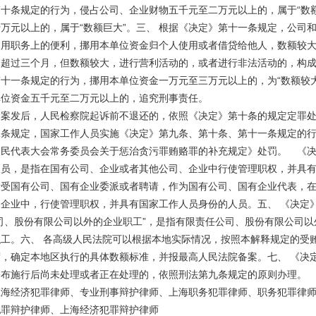
十条规定的行为，侵占公司、企业财物五千元至二万元以上的，属于“数额
万元以上的，属于“数额巨大”。三、 根据《决定》第十一条规定，公司
利用职务上的便利，挪用本单位资金归个人使用或者借贷给他人，数额较
未超过三个月，但数额较大，进行营利活动的，或者进行非法活动的，构
十一条规定的行为，挪用本单位资金一万元至三万元以上的，为“数额较大
单位资金五千元至二万元以上的，追究刑事责任。
案发后，人民检察院起诉前不退还的，依照《决定》第十条的规定定罪处
二条规定，国家工作人员实施《决定》第九条、第十条、第十一条规定的
人民代表大会常务委员会关于惩治贪污罪贿赂罪的补充规定》处罚。 《
人员，是指在国有公司、企业或者其他公司、企业中行使管理职权，并具
括受国有公司、国有企业委派或者聘请，作为国有公司、国有企业代表，
企业中，行使管理职权，并具有国家工作人员身份的人员。五、 《决定
司、股份有限公司以外的企业职工”，是指有限责任公司、股份有限公司以
工。六、 各高级人民法院可以根据本地实际情况，按照本解释规定的受
，确定本地区执行的具体数额标准，并报最高人民法院备案。七、 《决
公布施行后尚未处理或者正在处理的，依照刑法第九条规定的原则办理。
上海经济犯罪律师、专业刑事辩护律师、上海职务犯罪律师、职务犯罪律
犯罪辩护律师、上海经济犯罪辩护律师