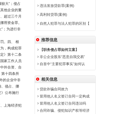
较大”；侵占
违法发放贷款罪(案例)
和其他企业的董
高利转贷罪(案例)
大、超过三个月
成挪用资金罪。
自然人犯罪与法人犯罪的区别【
”；为进行非
推荐信息
罚。四、 根
行为，构成犯罪
【职务侵占罪如何立案】
决定》第十二条
非公企业股东“恶意自我交易”
有国家工作人员
自首中“主要犯罪事实”如何认
在中外合资、合
》第十四条所
相关信息
外的企业中非
贿、侵占、挪
贷款诈骗合同效力
定》公布施行
冒用他人名义签订合同一定构成
冒用他人名义签订合同违法吗
师、上海经济犯
合同诈骗、侵犯知识产权等经济