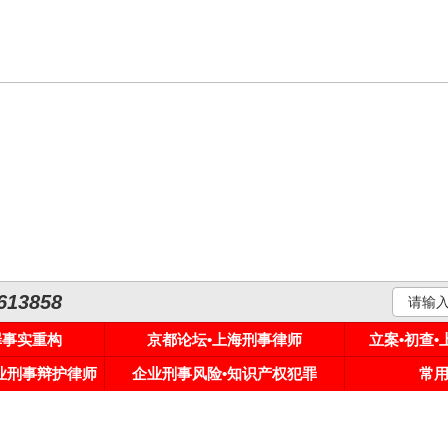
3858
罪事实重构
京都论坛•上海刑事律师
立案•初查
专业刑事辩护律师
企业刑事风险•知识产权犯罪
常