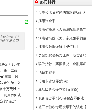
热门排行
以单位名义实施的贷款诈骗行为
挪用资金罪
湖南省高法《人民法院量刑指导
正确适用《全
河南省高院《关于常见犯罪的量
惩治违反公司
挪用公款罪详解【杨佰林】
诱骗投资者买卖证券、期货合约
骗取贷款、票据承兑、金融票证
决定》)，依
条、第十二条、
洗钱罪案例
业的董事、监
信用卡诈骗罪(案例)
《决定》第九条
赂十万元以上
非法吸收公众存款罪(案例)
职工利用职务或
职务侵占罪,涉职务侵占罪的法
的“侵占”，
虚开增值税专用发票罪的认定【