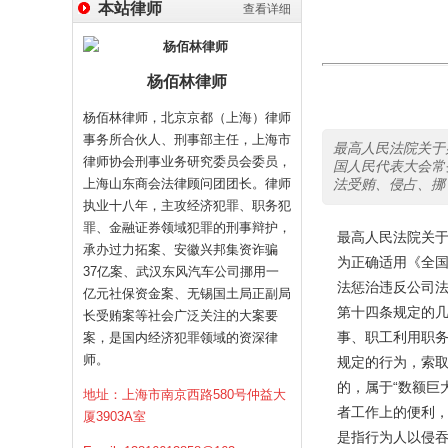
本站律师
查看详细
杨佰林律师
杨佰林律师，北京京都（上海）律师
事务所合伙人、刑事部主任，上海市
最高人民法院关于
律师协会刑事业务研究委员会委员，
国人民代表大会常
上海山东商会法律顾问团团长。律师
法受贿、侵占、挪
执业十八年，主攻经济犯罪、职务犯
罪、金融证券领域犯罪的刑事辩护，
最高人民法院关
承办过力拓案、安徽兴邦集资诈骗
为正确适用《全国
37亿案、武汉东风汽车公司挪用一
法惩治违反公司
亿元社保资金案、无锡国土局正副局
第十四条规定的几
长受贿案等社会广泛关注的大案要
事、职工利用职
案，是国内经济犯罪领域的资深律
师。
规定的行为，索取
的，属于“数额巨
地址：上海市南京西路580号仲益大
者工作上的便利，
厦3903A室
是指行为人以侵