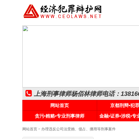
上海刑事律师杨佰林律师电话：1381661
网站首页
京都刑辩•犯
贪污•贿赂•专业刑事律师
金融•证券•涉税•
网站首页
> 办理违反公司法受贿、侵占、挪用等刑事案件