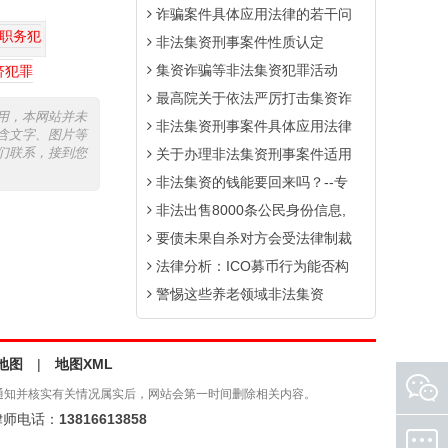
诈骗案件具体应用法律的若干问
职务犯
非法集资刑事案件性质认定
集资诈骗等非法集资犯罪活动
济犯罪
最高院关于依法严厉打击集资诈
用，本网站并未
非法集资刑事案件具体应用法律
含文字、图片等
们联系，接到您
关于办理非法集资刑事案件适用
非法集资的钱能要回来吗？--专
非法出售8000条公民身份信息,
要债未果自杀对方会受法律制裁
法律分析：ICO募币行为能否构
警惕这些养老领域非法集资
地图
|
地图XML
通知并核实有关情况属实后，网站会第一时间删除相关内容。
师电话：
13816613858