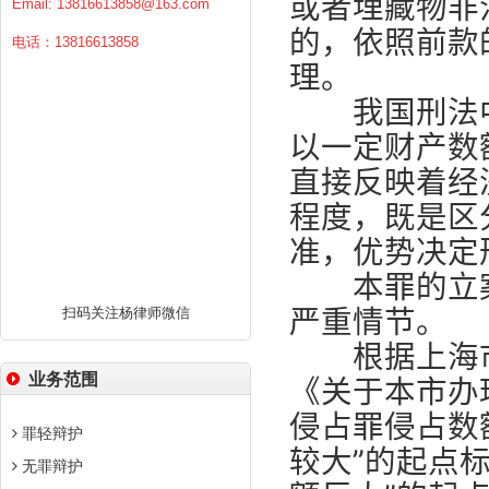
或者埋藏物非
Email:
13816613858@163.com
的，依照前款
电话：13816613858
理。
我国刑法中
以一定财产数
直接反映着经
程度，既是区
准，优势决定
本罪的立案
严重情节。
扫码关注杨律师微信
根据上海市
业务范围
《关于本市办
侵占罪侵占数
罪轻辩护
较大”的起点
无罪辩护