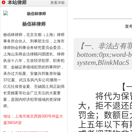
本站律师
查看详细
杨佰林律师
发布
杨佰林律师，北京京都（上海）律师
事务所合伙人、刑事部主任，上海市
【一、非法占有罪怎么立案
律师协会刑事业务研究委员会委员，
bottom:0px;word-b
上海山东商会法律顾问团团长。律师
执业十八年，主攻经济犯罪、职务犯
system,BlinkMacS
罪、金融证券领域犯罪的刑事辩护，
承办过力拓案、安徽兴邦集资诈骗
37亿案、武汉东风汽车公司挪用一
【
亿元社保资金案、无锡国土局正副局
长受贿案等社会广泛关注的大案要
将代为保管
案，是国内经济犯罪领域的资深律
大，拒不退还
师。
罚金；数额巨
地址：上海市南京西路580号仲益大
上五年以下有
厦3903A室