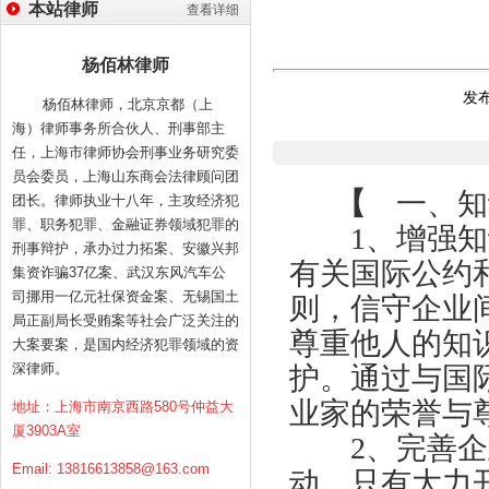
本站律师
查看详细
杨佰林律师
发布
杨佰林律师，北京京都（上
海）律师事务所合伙人、刑事部主
任，上海市律师协会刑事业务研究委
员会委员，上海山东商会法律顾问团
【
一、知
团长。律师执业十八年，主攻经济犯
罪、职务犯罪、金融证券领域犯罪的
1、增强知识
刑事辩护，承办过力拓案、安徽兴邦
有关国际公约
集资诈骗37亿案、武汉东风汽车公
司挪用一亿元社保资金案、无锡国土
则，信守企业
局正副局长受贿案等社会广泛关注的
尊重他人的知
大案要案，是国内经济犯罪领域的资
深律师。
护。通过与国
业家的荣誉与
地址：上海市南京西路580号仲益大
厦3903A室
2、完善企业
Email:
13816613858@163.com
动。只有大力