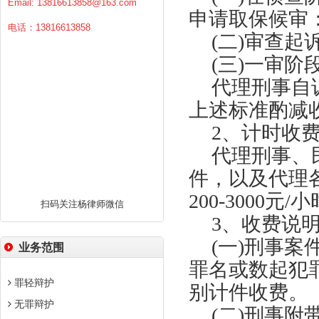
Email:
13816613858@163.com
申请取保候审：15
电话：13816613858
(二)
审查起
(三)一审阶段：
代理刑事自
上述标准酌减
2、计时收
代理刑事、
件，以及代理
200-3000元/
扫码关注杨律师微信
3、收费说
(一)刑事
业务范围
罪名或数起犯
罪轻辩护
别计件收费。
无罪辩护
(二)
刑事附