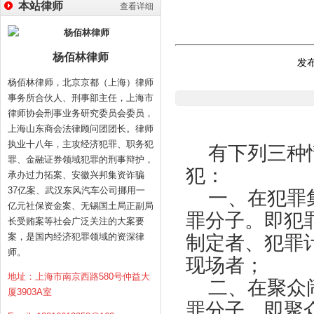
本站律师
查看详细
杨佰林律师
发布
杨佰林律师，北京京都（上海）律师
事务所合伙人、刑事部主任，上海市
律师协会刑事业务研究委员会委员，
上海山东商会法律顾问团团长。律师
执业十八年，主攻经济犯罪、职务犯
有下列三种
罪、金融证券领域犯罪的刑事辩护，
犯：
承办过力拓案、安徽兴邦集资诈骗
37亿案、武汉东风汽车公司挪用一
一、在犯罪
亿元社保资金案、无锡国土局正副局
罪分子。即犯
长受贿案等社会广泛关注的大案要
案，是国内经济犯罪领域的资深律
制定者、犯罪
师。
现场者；
地址：上海市南京西路580号仲益大
二、在聚众
厦3903A室
罪分子，即聚