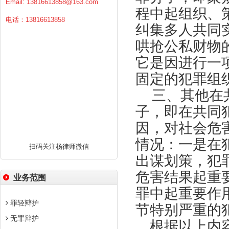
Email:
13816613858@163.com
程中起组织、
电话：13816613858
纠集多人共同
哄抢公私财物
它是因进行一
固定的犯罪组
三、其他在
子，即在共同
因，对社会危
情况：一是在
扫码关注杨律师微信
出谋划策，犯
危害结果起重
业务范围
罪中起重要作
罪轻辩护
节特别严重的
无罪辩护
根据以上内