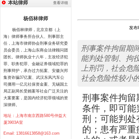
本站律师
查看详细
杨佰林律师
发布时
杨佰林律师，北京京都（上
海）律师事务所合伙人、刑事部主
任，上海市律师协会刑事业务研究委
刑事案件拘留期
员会委员，上海山东商会法律顾问团
能判处管制、拘
团长。律师执业十八年，主攻经济犯
罪、职务犯罪、金融证券领域犯罪的
上刑罚，社会危
刑事辩护，承办过力拓案、安徽兴邦
社会危险性较小
集资诈骗37亿案、武汉东风汽车公
司挪用一亿元社保资金案、无锡国土
局正副局长受贿案等社会广泛关注的
刑事案件拘留
大案要案，是国内经济犯罪领域的资
深律师。
条件，即可能
地址：上海市南京西路580号仲益大
刑；可能判处
厦3903A室
的；患有严重
Email:
13816613858@163.com