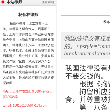
本站律师
查看详细
杨佰林律师
发布时
杨佰林律师，北京京都（上
海）律师事务所合伙人、刑事部主
任，上海市律师协会刑事业务研究委
我国法律没有规
员会委员，上海山东商会法律顾问团
的。<pstyle="margi
团长。律师执业十八年，主攻经济犯
罪、职务犯罪、金融证券领域犯罪的
break:normal;colo
刑事辩护，承办过力拓案、安徽兴邦
集资诈骗37亿案、武汉东风汽车公
我国法律没有
司挪用一亿元社保资金案、无锡国土
局正副局长受贿案等社会广泛关注的
不要交钱的。
大案要案，是国内经济犯罪领域的资
根据《拘留
深律师。
拘留所应当
地址：上海市南京西路580号仲益大
厦3903A室
食，并尊重被
第十八条
Email:
13816613858@163.com