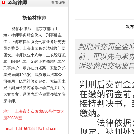
本站律师
查看详细
杨佰林律师
发布时
杨佰林律师，北京京都（上
海）律师事务所合伙人、刑事部主
任，上海市律师协会刑事业务研究委
判刑后交罚金金
员会委员，上海山东商会法律顾问团
前，可以先与承
团长。律师执业十八年，主攻经济犯
罪、职务犯罪、金融证券领域犯罪的
诉讼费用交纳窗口办理罚金
刑事辩护，承办过力拓案、安徽兴邦
集资诈骗37亿案、武汉东风汽车公
司挪用一亿元社保资金案、无锡国土
判刑后交罚金
局正副局长受贿案等社会广泛关注的
在缴纳罚金前
大案要案，是国内经济犯罪领域的资
接持判决书，
深律师。
缴纳。
地址：上海市南京西路580号仲益大
厦3903A室
法律依据：
Email:
13816613858@163.com
规定，被判处