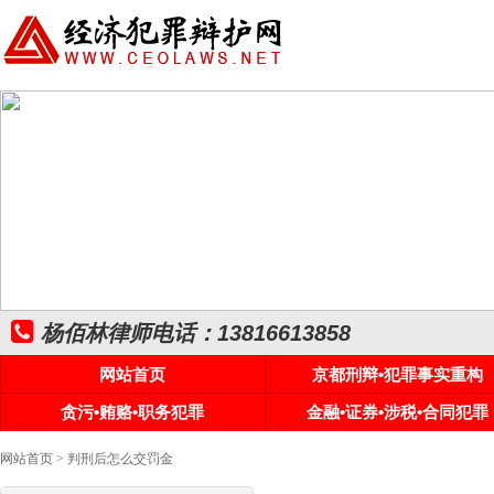
杨佰林律师电话：13816613858
网站首页
京都刑辩•犯罪事实重构
贪污•贿赂•职务犯罪
金融•证券•涉税•合同犯罪
网站首页
> 判刑后怎么交罚金