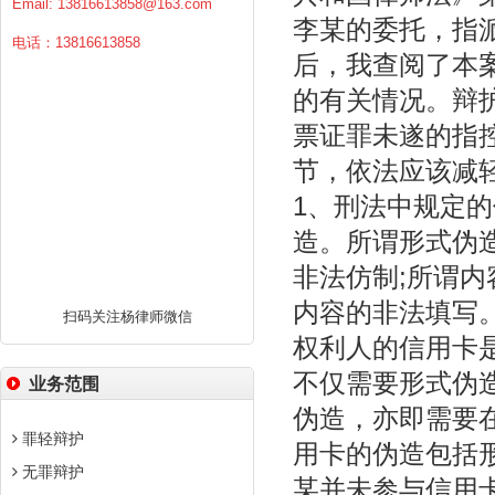
Email:
13816613858@163.com
李某的委托，指
电话：13816613858
后，我查阅了本
的有关情况。辩
票证罪未遂的指
节，依法应该减
1、刑法中规定
造。所谓形式伪
非法仿制;所谓
内容的非法填写
扫码关注杨律师微信
权利人的信用卡
不仅需要形式伪
业务范围
伪造，亦即需要
罪轻辩护
用卡的伪造包括
无罪辩护
某并未参与信用