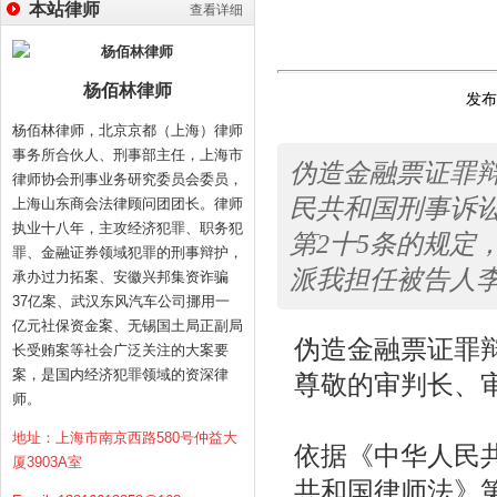
本站律师
查看详细
杨佰林律师
发布时
杨佰林律师，北京京都（上海）律师
事务所合伙人、刑事部主任，上海市
伪造金融票证罪
律师协会刑事业务研究委员会委员，
民共和国刑事诉讼
上海山东商会法律顾问团团长。律师
执业十八年，主攻经济犯罪、职务犯
第2十5条的规定
罪、金融证券领域犯罪的刑事辩护，
派我担任被告人
承办过力拓案、安徽兴邦集资诈骗
37亿案、武汉东风汽车公司挪用一
亿元社保资金案、无锡国土局正副局
伪造金融票证罪
长受贿案等社会广泛关注的大案要
案，是国内经济犯罪领域的资深律
尊敬的审判长、
师。
地址：上海市南京西路580号仲益大
依据《中华人民
厦3903A室
共和国律师法》第