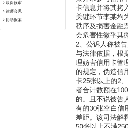
取保候审
卡信息并将其拷
律师会见
关键环节李某均
协助报案
秩序及损害金融
会危害性微乎其
2、公诉人称被
与法律依据，根
理妨害信用卡管
的规定，伪造信
卡25张以上的2
者合计数额在10
的。且不说被告
有的30张空白信
差距。该司法解释
50张以上不满2