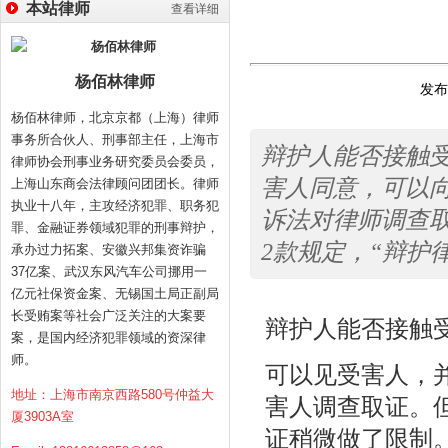
本站律师
查看详细
杨佰林律师
发布时
杨佰林律师，北京京都（上海）律师
事务所合伙人、刑事部主任，上海市
辩护人能否接触
律师协会刑事业务研究委员会委员，
害人同意，可以
上海山东商会法律顾问团团长。律师
执业十八年，主攻经济犯罪、职务犯
诉法对律师调查取
罪、金融证券领域犯罪的刑事辩护，
2款规定，“辩护
承办过力拓案、安徽兴邦集资诈骗
37亿案、武汉东风汽车公司挪用一
亿元社保资金案、无锡国土局正副局
长受贿案等社会广泛关注的大案要
辩护人能否接触
案，是国内经济犯罪领域的资深律
师。
可以见受害人，
地址：上海市南京西路580号仲益大
害人调查取证。
厦3903A室
证稍微做了限制