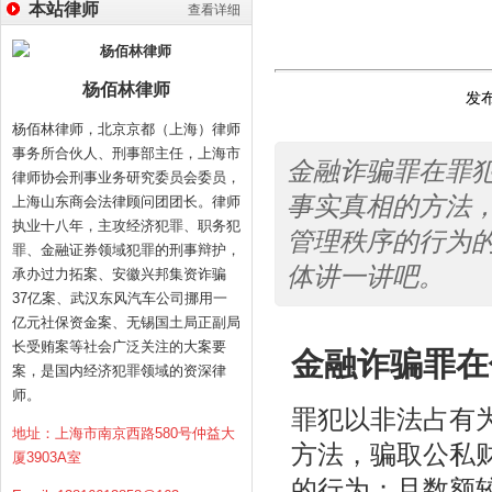
本站律师
查看详细
杨佰林律师
发布
杨佰林律师，北京京都（上海）律师
事务所合伙人、刑事部主任，上海市
金融诈骗罪在罪
律师协会刑事业务研究委员会委员，
事实真相的方法
上海山东商会法律顾问团团长。律师
执业十八年，主攻经济犯罪、职务犯
管理秩序的行为
罪、金融证券领域犯罪的刑事辩护，
体讲一讲吧。
承办过力拓案、安徽兴邦集资诈骗
37亿案、武汉东风汽车公司挪用一
亿元社保资金案、无锡国土局正副局
长受贿案等社会广泛关注的大案要
金融诈骗罪在
案，是国内经济犯罪领域的资深律
师。
罪犯以非法占有
地址：上海市南京西路580号仲益大
方法，骗取公私
厦3903A室
的行为；且数额