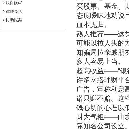
取保候审
买股票、基金、
律师会见
态度暧昧地劝说
协助报案
血本无归。
熟人推荐——这类
可能以拉人头的
知骗局拉亲戚朋
多人容易上当。
超高收益——“银
许多网络理财平
广告，宣称利息
诺只赚不赔。这
钱心切的心理以
财大气粗——由
际知名公司设立