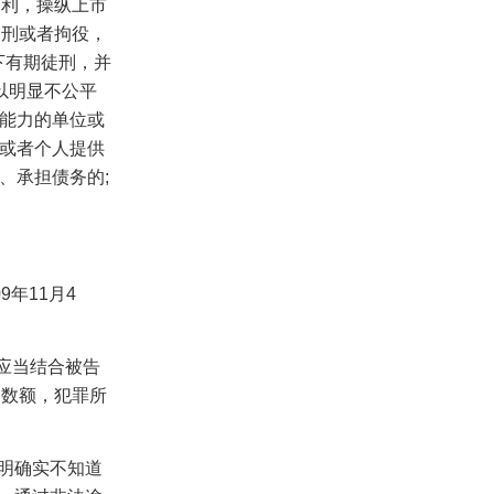
便利，操纵上市
徒刑或者拘役，
下有期徒刑，并
以明显不公平
能力的单位或
或者个人提供
、承担债务的
;
09
年
11
月
4
，应当结合被告
、数额，犯罪所
明确实不知道