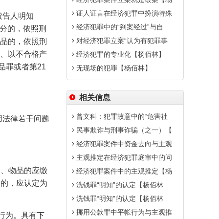
证人证言在经济犯罪中扮演特殊
被告人明知
经济犯罪中的“到案经过”与自
分的，依照刑
对经济犯罪立案“认为有犯罪事
品的，依照刑
、以不合格产
经济犯罪的专业化【杨佰林】
品罪或者第
21
无现场的犯罪【杨佰林】
相关信息
曾文科：犯罪故意中的“危害社
用法律若干问题
民事欺诈与刑事诈骗（之一）【
经济犯罪案件中资金去向与主观
主观推定在经济犯罪庭审中的问
物、物品的应缴
经济犯罪案件中的主观推定【杨
生的，应认定为
洗钱罪“明知”的认定【杨佰林
洗钱罪“明知”的认定【杨佰林
挪用公款罪中平帐行为与主观推
行为。具有下