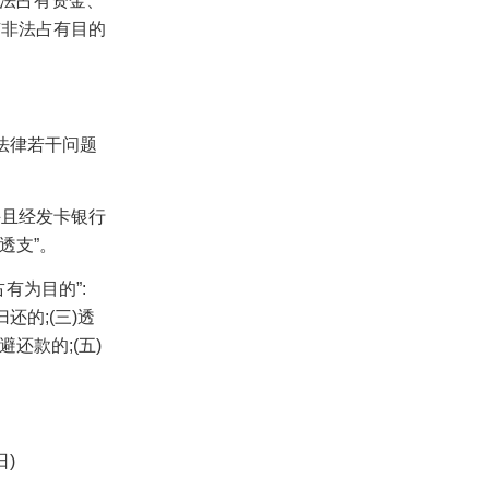
法占有资金、
有非法占有目的
法律若干问题
并且经发卡银行
透支”。
占有为目的”
:
归还的
;(
三
)
透
避还款的
;(
五
)
日
)