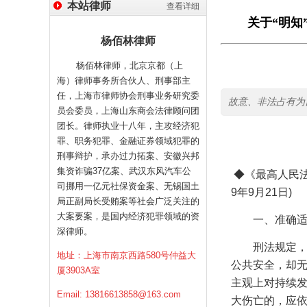
本站律师
查看详细
关于“明知
杨佰林律师
杨佰林律师，北京京都（上
海）律师事务所合伙人、刑事部主
任，上海市律师协会刑事业务研究委
故意、非法占有为
员会委员，上海山东商会法律顾问团
团长。律师执业十八年，主攻经济犯
罪、职务犯罪、金融证券领域犯罪的
刑事辩护，承办过力拓案、安徽兴邦
集资诈骗37亿案、武汉东风汽车公
◆
《最高人民
司挪用一亿元社保资金案、无锡国土
9
年
9
月
21
日
)
局正副局长受贿案等社会广泛关注的
大案要案，是国内经济犯罪领域的资
一、准确
深律师。
刑法规定
地址：上海市南京西路580号仲益大
公共安全，却
厦3903A室
主观上对持续
Email:
13816613858@163.com
大伤亡的，应