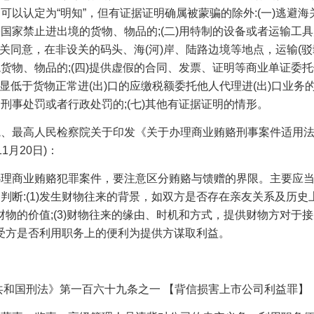
可以认定为“明知”，但有证据证明确属被蒙骗的除外
:(
一
)
逃避海
寄国家禁止进出境的货物、物品的
;(
二
)
用特制的设备或者运输工具
关同意，在非设关的码头、海
(
河
)
岸、陆路边境等地点，运输
(
驳
境货物、物品的
;(
四
)
提供虚假的合同、发票、证明等商业单证委托
显低于货物正常进
(
出
)
口的应缴税额委托他人代理进
(
出
)
口业务
过刑事处罚或者行政处罚的
;(
七
)
其他有证据证明的情形。
院、最高人民检察院关于印发《关于办理商业贿赂刑事案件适用
11
月
20
日
)
：
办理商业贿赂犯罪案件，要注意区分贿赂与馈赠的界限。主要应
合判断
:(1)
发生财物往来的背景，如双方是否存在亲友关系及历史
财物的价值
;(3)
财物往来的缘由、时机和方式，提供财物方对于接
受方是否利用职务上的便利为提供方谋取利益。
共和国刑法》第一百六十九条之一
【背信损害上市公司利益罪】