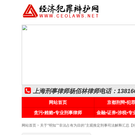
上海刑事律师杨佰林律师电话：1381661
网站首页
京都刑辩•犯
贪污•贿赂•专业刑事律师
金融•证券•涉税•
网站首页
> 关于“明知”“非法占有为目的”主观推定刑事司法解释汇总