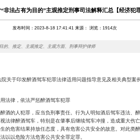
”“非法占有为目的”主观推定刑事司法解释汇总【经济犯
发布时间：2023-8-18 17:41:41 来源： 浏览：
1914
次
目的、推定、主观推定、主观方面、刑事辩护律师
法院关于印发醉酒驾车犯罪法律适用问题指导意见及相关典型案
适用法律，依法严惩醉酒驾车犯罪
，醉酒的人犯罪，应当负刑事责任。行为人明知酒后驾车违法、
无视法律醉酒驾车，特别是在肇事后继续驾车冲撞，造成重大伤
发生的危害结果持放任态度，具有危害公共安全的故意。对此类
依法以以危险方法危害公共安全罪定罪。