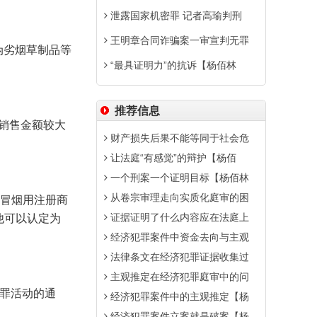
泄露国家机密罪 记者高瑜判刑
王明章合同诈骗案一审宣判无罪
伪劣烟草制品等
“最具证明力”的抗诉【杨佰林
推荐信息
销售金额较大
财产损失后果不能等同于社会危
让法庭“有感觉”的辩护【杨佰
一个刑案一个证明目标【杨佰林
从卷宗审理走向实质化庭审的困
假冒烟用注册商
证据证明了什么内容应在法庭上
他可以认定为
经济犯罪案件中资金去向与主观
法律条文在经济犯罪证据收集过
主观推定在经济犯罪庭审中的问
犯罪活动的通
经济犯罪案件中的主观推定【杨
经济犯罪案件立案就是破案【杨