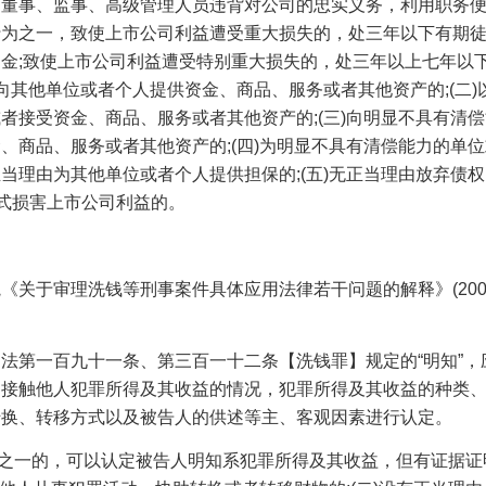
的董事、监事、高级管理人员违背对公司的忠实义务，利用职务
行为之一，致使上市公司利益遭受重大损失的，处三年以下有期
罚金
;
致使上市公司利益遭受特别重大损失的，处三年以上七年以
向其他单位或者个人提供资金、商品、服务或者其他资产的
;(
二
)
或者接受资金、商品、服务或者其他资产的
;(
三
)
向明显不具有清偿
金、商品、服务或者其他资产的
;(
四
)
为明显不具有清偿能力的单位
正当理由为其他单位或者个人提供担保的
;(
五
)
无正当理由放弃债权
式损害上市公司利益的。
院《关于审理洗钱等刑事案件具体应用法律若干问题的解释》
(20
刑法第一百九十一条、第三百一十二条【洗钱罪】规定的
“明知”
，接触他人犯罪所得及其收益的情况，犯罪所得及其收益的种类
转换、转移方式以及被告人的供述等主、客观因素进行认定。
之一的，可以认定被告人明知系犯罪所得及其收益，但有证据证