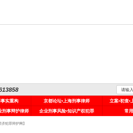
3858
罪事实重构
京都论坛•上海刑事律师
立案•初查
专业刑事辩护律师
企业刑事风险•知识产权犯罪
常
【经济犯罪辩护网】