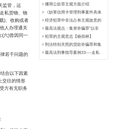
挪用公款罪主观方面介绍
关监管，运
《妨害信用卡管理刑事案件具体
走私货物、物
载
)
、收购或者
经济犯罪中非法占有主观故意的
他人办理通关
最高法观点：集资诈骗罪“以非
的
;(
六
)
曾因同一
犯罪的主观意志【杨佰林】
刑法特别关照的贷款诈骗罪和集
最高法刑事指导案例33----走私
法律若干问题的
当结合以下因素
上交往的情形
受方有无职务
：