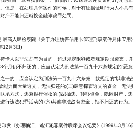
销毁账目，或者搞假破产、假倒闭，以逃避返还资金的
;(7)
其他非
为。但是，在处理具体案件的时候，对于有证据证明行为人不具
以财产不能归还就按金融诈骗罪处罚。
院
最高人民检察院《关于办理妨害信用卡管理刑事案件具体应用
年
12
月
3
日
)
条持卡人以非法占有为目的，超过规定限额或者规定期限透支，
过
3
个月仍不归还的，应当认定为刑法第一百九十六条规定的“恶意
形之一的，应当认定为刑法第一百九十六条第二款规定的
“以非法
款能力而大量透支，无法归还的
;(
二
)
肆意挥霍透支的资金，无法
变联系方式，逃避银行催收的
;(
四
)
抽逃、转移资金，隐匿财产，逃
金进行违法犯罪活动的
;(
六
)
其他非法占有资金，拒不归还的行为。
院印发《办理骗汇、逃汇犯罪案件联席会议纪要》
(1999
年
3
月
16