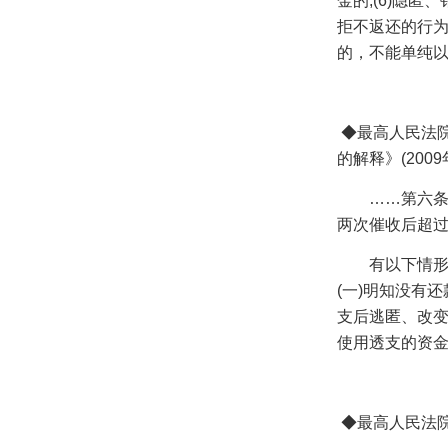
金的
;(6)
隐匿、
拒不返还的行
的，不能单纯
◆
最高人民法
的解释》
(2009
……第六
两次催收后超
有以下情
(
一
)
明知没有还
支后逃匿、改
使用透支的资
◆
最高人民法