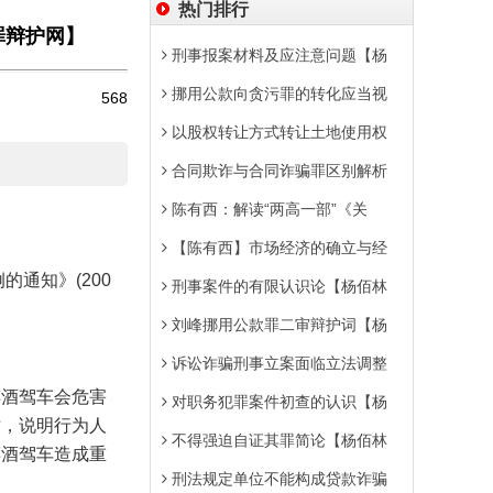
热门排行
罪辩护网】
刑事报案材料及应注意问题【杨
挪用公款向贪污罪的转化应当视
568
以股权转让方式转让土地使用权
合同欺诈与合同诈骗罪区别解析
陈有西：解读“两高一部”《关
【陈有西】市场经济的确立与经
例的通知》
(200
刑事案件的有限认识论【杨佰林
刘峰挪用公款罪二审辩护词【杨
诉讼诈骗刑事立案面临立法调整
醉酒驾车会危害
对职务犯罪案件初查的认识【杨
亡，说明行为人
不得强迫自证其罪简论【杨佰林
醉酒驾车造成重
刑法规定单位不能构成贷款诈骗