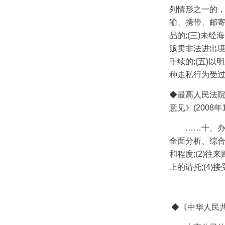
列情形之一的，
输、携带、邮
品的
;(
三
)
未经海
贩卖非法进出
手续的
;(
五
)
以明
种走私行为受
◆
最高人民法
意见》
(2008
年
……十、
全面分析、综
和程度
;(2)
往来
上的请托
;(4)
接
◆
《中华人民