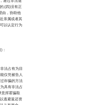
，通过非法途
的
;(
四
)
没有正
理由，协助他
近亲属或者其
可以认定行为
日
)
：
有非法占有为目
不能仅凭被告人
通过诈骗的方法
定为具有非法占
肆意挥霍骗取
以逃避返还资