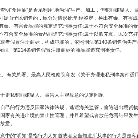
查明“食用油”是否系利用“地沟油”生产、加工，但犯罪嫌疑人、
源可疑而予以销售的，应分别情形处理
:
经鉴定，检出有毒、有害成
有毒、有害食品罪的规定追究刑事责任
;
属于不符合安全标准的食
不符合安全标准的食品罪追究刑事责任
;
属于以假充真、以次充好
品或者假冒注册商标，构成犯罪的，依照刑法第
140
条销售伪劣产
标罪、第
214
条销售假冒注册商标的商品罪追究刑事责任。
院、海关总署、最高人民检察院印发《关于办理走私刑事案件适
关于走私犯罪嫌疑人、被告人主观故意的认定问题
知自己的行为违反国家法律法规，逃避海关监管，偷逃进出境货
避国家有关进出境的禁止性管理，并且希望或者放任危害结果发
观故意。
故意中的
“明知”是指行为人知道或者应当知道所从事的行为是走私