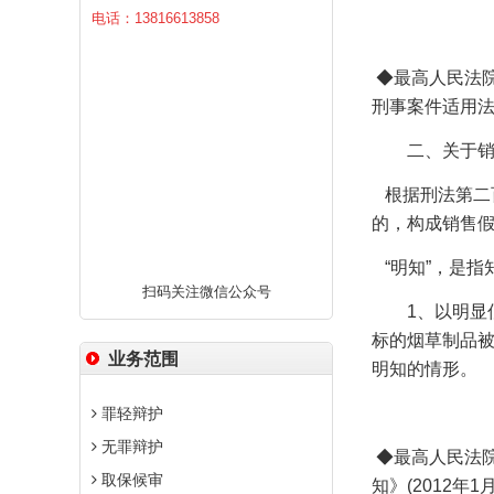
电话：13816613858
◆
最高人民法
刑事案件适用
二、关于
根据刑法第二
的，构成销售
“明知”，是
扫码关注微信公众号
1
、以明显
标的烟草制品
业务范围
明知的情形。
罪轻辩护
无罪辩护
◆
最高人民法
取保候审
知》
(2012
年
1