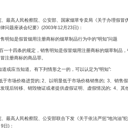
院、最高人民检察院、公安部、国家烟草专卖局《关于办理假冒
法律问题座谈会纪要》
(2003
年
12
月
23
日
)
：
销售明知是假冒烟用注册商标的烟草制品行为中的
“明知”问题
百一十四条的规定，销售明知是假冒烟用注册商标的烟草制品，
假冒注册商标的商品罪。
指知道或应当知道。有下列情形之一的，可以认定为“明知”
:
低于市场价格进货的
;
2
、以明显低于市场价格销售的
;
3
、销售
被发现后转移、销毁物证或者提供虚假证明、虚假情况的
;
4
、其
院、最高人民检察院、公安部联合下发《关于依法严惩
“地沟油”
月
9
日
)
：