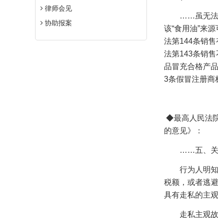
律师会见
……虽无法
协助报案
该“食用油”来
法第
144
条销售
法第
143
条销售
品冒充合格产
3
条假冒注册商
◆
最高人民法
的意见》
：
……五、
行为人明
税额，或者逃
具有走私的主
走私主观