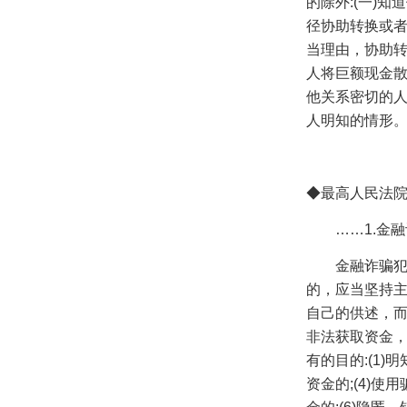
的除外
:(
一
)
知道
径协助转换或
当理由，协助转
人将巨额现金
他关系密切的
人明知的情形
◆
最高人民法
……
1.
金融
金融诈骗
的，应当坚持
自己的供述，
非法获取资金
有的目的
:(1)
明
资金的
;(4)
使用