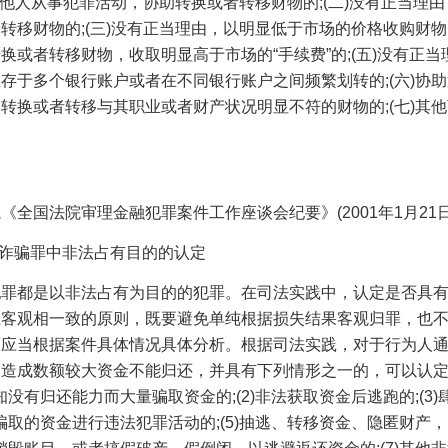
他人从事犯罪活动，协助转换或者转移财物的
;(
二
)
没有正当理由
者转移财物的
;(
三
)
没有正当理由，以明显低于市场的价格收购财物
换或者转移财物，收取明显高于市场的“手续费”的
;(
五
)
没有正当
散存于多个银行账户或者在不同银行账户之间频繁划转的
;(
六
)
协助
人转换或者转移与其职业或者财产状况明显不符的财物的
;(
七
)
其他
。
院《全国法院审理金融犯罪案件工作座谈会纪要》
(2001
年
1
月
21
诈骗罪中非法占有目的的认定
犯罪都是以非法占有为目的的犯罪。在司法实践中，认定是否具
主客观相一致的原则，既要避免单纯根据损失结果客观归罪，也
而应当根据案件具体情况具体分析。根据司法实践，对于行为人
，造成数额较大资金不能归还，并具有下列情形之一的，可以认
知没有归还能力而大量骗取资金的
;(2)
非法获取资金后逃跑的
;(3)
骗取的资金进行违法犯罪活动的
;(5)
抽逃、转移资金、隐匿财产，