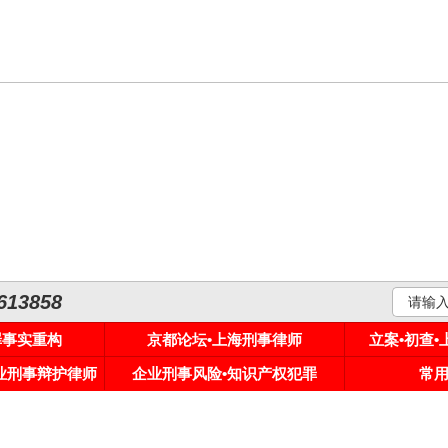
3858
罪事实重构
京都论坛•上海刑事律师
立案•初查
专业刑事辩护律师
企业刑事风险•知识产权犯罪
常