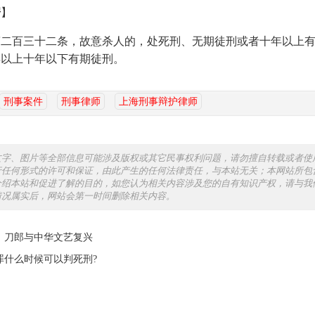
据
】
二百三十二条，故意杀人的，处死刑、无期徒刑或者十年以上有
年以上十年以下有期徒刑。
刑事案件
刑事律师
上海刑事辩护律师
文字、图片等全部信息可能涉及版权或其它民事权利问题，请勿擅自转载或者使
行任何形式的许可和保证，由此产生的任何法律责任，与本站无关；本网站所包
介绍本站和促进了解的目的，如您认为相关内容涉及您的自有知识产权，请与我
情况属实后，网站会第一时间删除相关内容。
：刀郎与中华文艺复兴
罪什么时候可以判死刑?