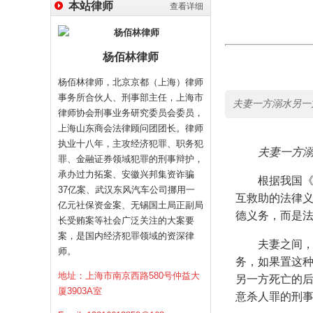
本站律师
查看详细
杨佰林律师
杨佰林律师，北京京都（上海）律师
事务所合伙人、刑事部主任，上海市
夫妻一方溺水另一
律师协会刑事业务研究委员会委员，
上海山东商会法律顾问团团长。律师
执业十八年，主攻经济犯罪、职务犯
夫妻一方
罪、金融证券领域犯罪的刑事辩护，
承办过力拓案、安徽兴邦集资诈骗
根据我国
37亿案、武汉东风汽车公司挪用一
互救助的法律
亿元社保资金案、无锡国土局正副局
德义务，而是
长受贿案等社会广泛关注的大案要
案，是国内经济犯罪领域的资深律
夫妻之间
师。
务，如果置这
地址：上海市南京西路580号仲益大
另一方死亡的
厦3903A室
意杀人罪的刑