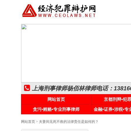
上海刑事律师杨佰林律师电话：1381661
网站首页
京都刑辩•犯
贪污•贿赂•专业刑事律师
金融•证券•涉税•
网站首页
> 夫妻间见死不救的法律责任是如何的？