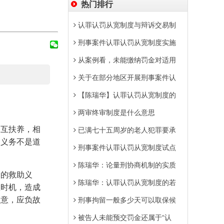
热门排行
认罪认罚从宽制度与辩诉交易制
刑事案件认罪认罚从宽制度实施
从案例看，未能缴纳罚金对适用
关于在部分地区开展刑事案件认
【陈瑞华】认罪认罚从宽制度的
两审终审制度是什么意思
相互扶养，相
已满七十五周岁的老人犯罪要承
助义务不是道
刑事案件认罪认罚从宽制度试点
陈瑞华：论量刑协商机制的实质
定的救助义
陈瑞华：认罪认罚从宽制度的若
救时机，造成
故意，应负故
刑事拘留一般多少天可以取保候
被告人未能预交罚金还属于“认