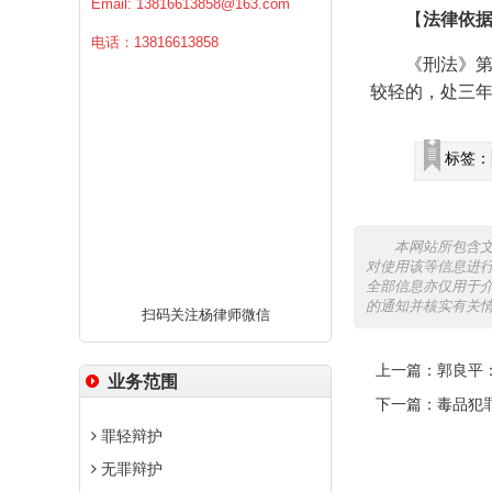
Email:
13816613858@163.com
【
法律依
电话：13816613858
《刑法》第
较轻的，处三
标签：
本网站所包含
对使用该等信息进
全部信息亦仅用于
的通知并核实有关
扫码关注杨律师微信
上一篇：
郭良平
业务范围
下一篇：
毒品犯
罪轻辩护
无罪辩护