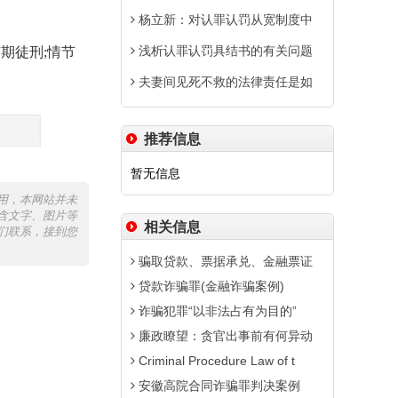
杨立新：对认罪认罚从宽制度中
浅析认罪认罚具结书的有关问题
期徒刑;情节
夫妻间见死不救的法律责任是如
推荐信息
暂无信息
用，本网站并未
含文字、图片等
相关信息
们联系，接到您
骗取贷款、票据承兑、金融票证
贷款诈骗罪(金融诈骗案例)
诈骗犯罪“以非法占有为目的”
廉政瞭望：贪官出事前有何异动
Criminal Procedure Law of t
安徽高院合同诈骗罪判决案例