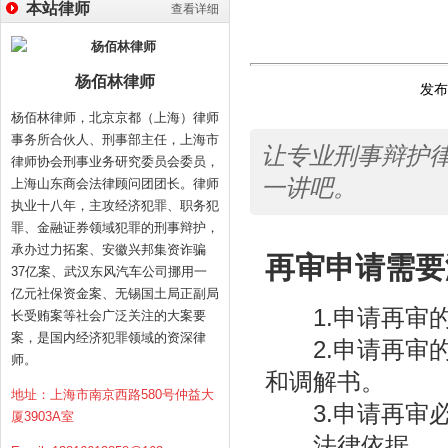
本站律师
查看详细
杨佰林律师
发布时
杨佰林律师，北京京都（上海）律师
事务所合伙人、刑事部主任，上海市
让专业刑事辩护律师
律师协会刑事业务研究委员会委员，
一讲吧。
上海山东商会法律顾问团团长。律师
执业十八年，主攻经济犯罪、职务犯
罪、金融证券领域犯罪的刑事辩护，
承办过力拓案、安徽兴邦集资诈骗
再审申请需要
37亿案、武汉东风汽车公司挪用一
亿元社保资金案、无锡国土局正副局
1.申请再审的
长受贿案等社会广泛关注的大案要
案，是国内经济犯罪领域的资深律
2.申请再审的
师。
和调解书。
地址：上海市南京西路580号仲益大
3.申请再审必
厦3903A室
法律依据