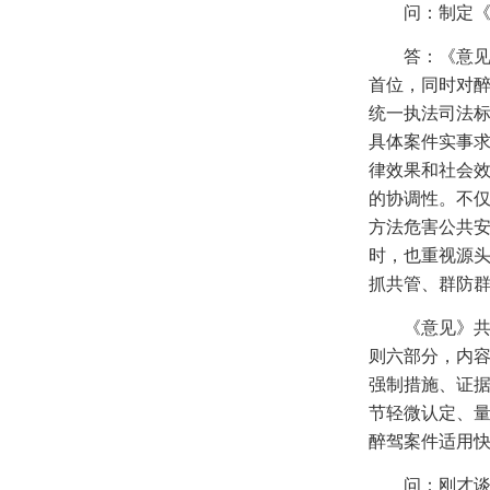
问：制定
答：《意见
首位，同时对
统一执法司法
具体案件实事
律效果和社会
的协调性。不
方法危害公共
时，也重视源
抓共管、群防
《意见》
则六部分，内
强制措施、证
节轻微认定、
醉驾案件适用
问：刚才