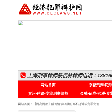
上海刑事律师杨佰林律师电话：1381661
网站首页
京都刑辩•犯
贪污•贿赂•专业刑事律师
金融•证券•涉税•
网站首页
> 【两高两部】醉驾情节轻微的可不起诉或定罪免刑