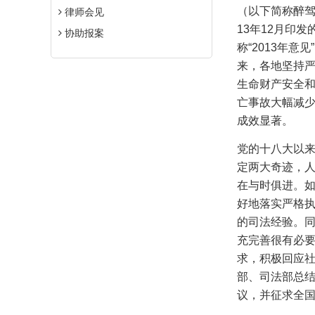
（以下简称醉
律师会见
13
年
12
月印发
协助报案
称“
2013
年意见
来，各地坚持
生命财产安全
亡事故大幅减少
成效显著。
党的十八大以
定两大奇迹，
在与时俱进。
好地落实严格
的司法经验。同
充完善很有必
求，积极回应
部、司法部总
议，并征求全