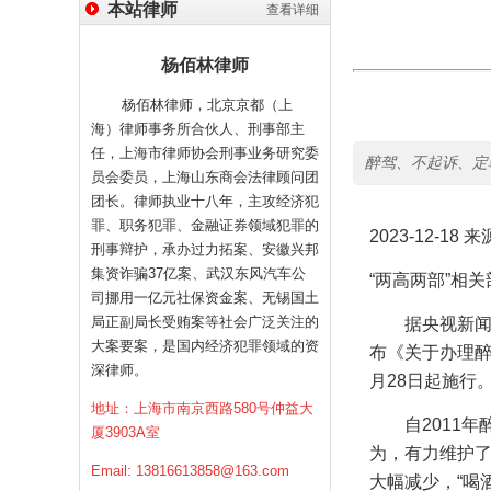
本站律师
查看详细
杨佰林律师
杨佰林律师，北京京都（上
海）律师事务所合伙人、刑事部主
任，上海市律师协会刑事业务研究委
醉驾、不起诉、定
员会委员，上海山东商会法律顾问团
团长。律师执业十八年，主攻经济犯
罪、职务犯罪、金融证券领域犯罪的
2023-12-18
来
刑事辩护，承办过力拓案、安徽兴邦
集资诈骗37亿案、武汉东风汽车公
“两高两部”相
司挪用一亿元社保资金案、无锡国土
局正副局长受贿案等社会广泛关注的
据央视新
大案要案，是国内经济犯罪领域的资
布《关于办理醉
深律师。
月
28
日起施行
地址：上海市南京西路580号仲益大
自
2011
年
厦3903A室
为，有力维护
Email:
13816613858@163.com
大幅减少，“喝