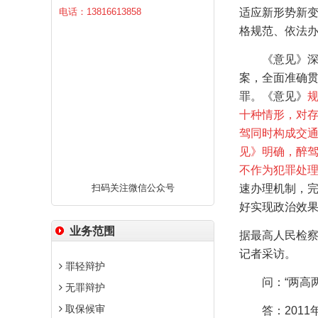
电话：13816613858
适应新形势新
格规范、依法办
《意见》
案，全面准确
罪。《意见》
十种情形，对
驾同时构成交
见》明确，醉
不作为犯罪处
扫码关注微信公众号
速办理机制，
好实现政治效
业务范围
据最高人民检察
记者采访。
罪轻辩护
问：“两高
无罪辩护
取保候审
答：
2011