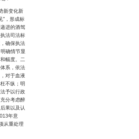
势新变化新
见”，形成标
次递进的酒驾
件执法司法标
准，确保执法
，明确情节显
点和幅度。二
则体系，依法
则，对于血液
不枉不纵；明
依法予以行政
》充分考虑醉
、后果以及认
013
年意
项从重处理