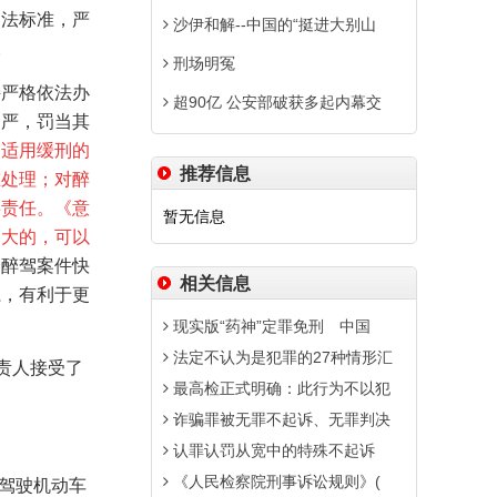
司法标准，严
沙伊和解--中国的“挺进大别山
。
刑场明冤
持严格依法办
超90亿 公安部破获多起内幕交
则严，罚当其
不适用缓刑的
推荐信息
重处理；对醉
事责任。《意
暂无信息
不大的，可以
全醉驾案件快
相关信息
系，有利于更
现实版“药神”定罪免刑 中国
法定不认为是犯罪的27种情形汇
责人接受了
最高检正式明确：此行为不以犯
诈骗罪被无罪不起诉、无罪判决
认罪认罚从宽中的特殊不起诉
《人民检察院刑事诉讼规则》(
驾驶机动车