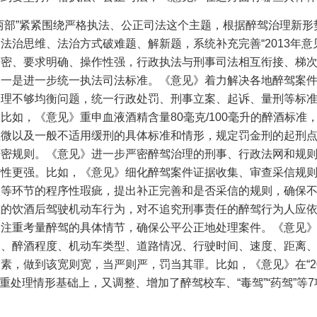
两部”紧紧围绕严格执法、公正司法这个主题，根据醉驾治理新形
法治思维、法治方式破难题、解新题，系统补充完善“
2013
年意
严密、要求明确、操作性强，行政执法与刑事司法相互衔接、梯
。一是进一步统一执法司法标准。《意见》着力解决各地醉驾案
处理不够均衡问题，统一行政处罚、刑事立案、起诉、量刑等标
。比如，《意见》重申血液酒精含量
80
毫克
/100
毫升的醉酒标准
轻微以及一般不适用缓刑的具体标准和情形，规定罚金刑的起刑
严密规则。《意见》进一步严密醉驾治理的刑事、行政法网和规
作性更强。比如，《意见》细化醉驾案件证据收集、审查采信规
装等环节的程序性瑕疵，提出补正完善和是否采信的规则，确保
重的饮酒后驾驶机动车行为，对不追究刑事责任的醉驾行为人应
加注重考量醉驾的具体情节，确保公平公正地处理案件。《意见
的、醉酒程度、机动车类型、道路情况、行驶时间、速度、距离
素，做到该宽则宽，当严则严，罚当其罪。比如，《意见》在“
2
重处理情形基础上，又调整、增加了醉驾校车、“毒驾”“药驾”等
7