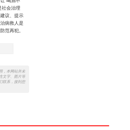
让“喝酒不
是社会治理
察建议、提示
、治病救人是
，防范再犯。
用，本网站并未
含文字、图片等
们联系，接到您