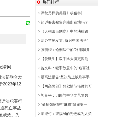
热门排行
深秋另样的美丽〖杨佰林〗
起诉要去被告户籍所在地吗？
《天朝田亩制度》中的法律篇
两办罕见发文, 折射中国法学“
张明楷：论刑法中的“利用职务
【爱默生】双手比大脑更深刻
记者问
曾文科：犯罪故意中的“危害社
司法部联合发
最高法报告“坚决防止以刑事手
于
2023
年
12
【两高两部】醉驾情节轻微的可
郭良平：刀郎与中华文艺复兴
驾违法犯罪行
“偷拍张家慧打麻将”敲诈案一
交通死亡事故
陈迎竹：警惕AI的先进成为人类
显成效。为