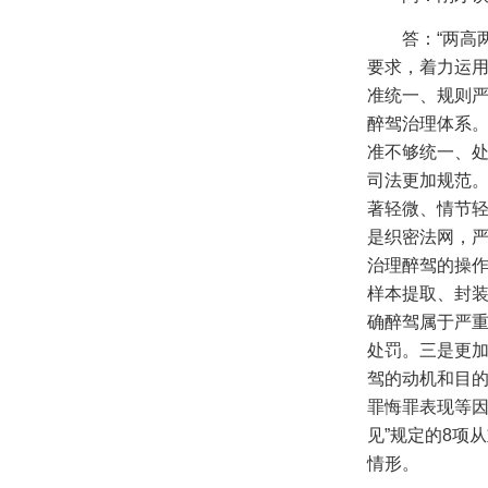
答：“两高
要求，着力运用
准统一、规则
醉驾治理体系
准不够统一、
司法更加规范
著轻微、情节
是织密法网，
治理醉驾的操
样本提取、封
确醉驾属于严
处罚。三是更
驾的动机和目
罪悔罪表现等因
见”规定的
8
项从
情形。