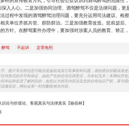
多样的宣传教育方式，引导社会公众认识到酒驾醉驾的危险性，
加深入人心。二是加强协同治理。酒驾醉驾不仅是法律问题，更
司法过程中发现的酒驾醉驾治理问题，要充分运用司法建议、检
促相关单位齐抓共管、群防群治。三是加强教育改造。惩前毖后
持的方针。在醉驾案件办理中，要加强对涉案人员的教育、矫正
醉驾
不起诉
定罪免刑
文字、图片等全部信息可能涉及版权或其它民事权利问题，请勿擅自转载或者使
行任何形式的许可和保证，由此产生的任何法律责任，与本站无关；本网站所包
介绍本站和促进了解的目的，如您认为相关内容涉及您的自有知识产权，请与我
情况属实后，网站会第一时间删除相关内容。
认识论与价值论、客观真实与法律真实【杨佰林】
料