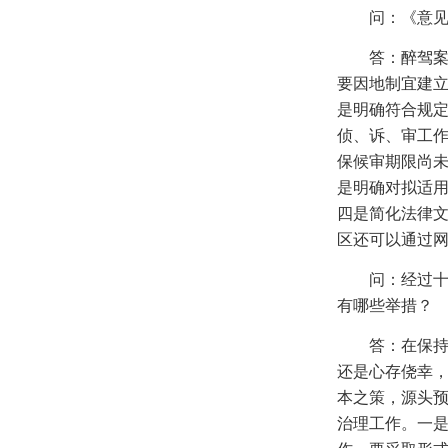
问：《意
答：醉驾
要因地制宜建
是明确符合规
侦、诉、审工
保候审期限尚
是明确对拟适
四是简化法律
区还可以通过
问：经过
有哪些举措？
答：在保
还是心存侥幸，
本之策，源头
治理工作。一