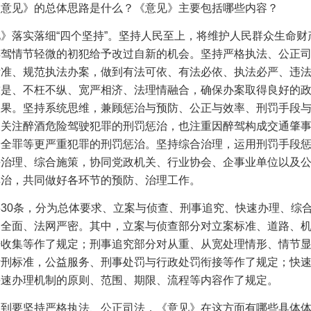
《意见》的总体思路是什么？《意见》主要包括哪些内容？
》落实落细“四个坚持”。坚持人民至上，将维护人民群众生命财
醉驾情节轻微的初犯给予改过自新的机会。坚持严格执法、公正
标准、规范执法办案，做到有法可依、有法必依、执法必严、违
求是、不枉不纵、宽严相济、法理情融合，确保办案取得良好的
效果。坚持系统思维，兼顾惩治与预防、公正与效率、刑罚手段
仅关注醉酒危险驾驶犯罪的刑罚惩治，也注重因醉驾构成交通肇
安全罪等更严重犯罪的刑罚惩治。坚持综合治理，运用刑罚手段
头治理、综合施策，协同党政机关、行业协会、企事业单位以及
群治，共同做好各环节的预防、治理工作。
共
30
条，分为总体要求、立案与侦查、刑事追究、快速办理、综
容全面、法网严密。其中，立案与侦查部分对立案标准、道路、
据收集等作了规定；刑事追究部分对从重、从宽处理情形、情节
量刑标准，公益服务、刑事处罚与行政处罚衔接等作了规定；快
快速办理机制的原则、范围、期限、流程等内容作了规定。
谈到要坚持严格执法、公正司法，《意见》在这方面有哪些具体