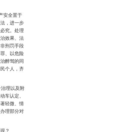
产安全置于
司法，进一步
法必究。处理
政治效果、法
与非刑罚手段
事罪、以危险
惩治醉驾的同
公民个人，齐
合治理以及附
机动车认定、
显著轻微、情
速办理部分对
体现？