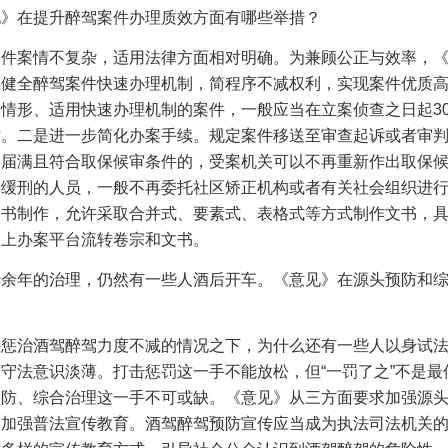
见》在提升醉驾案件办理质效方面有哪些举措？
案件案情不复杂，适用法律方面相对明确。为兼顾公正与效率，
立健全醉驾案件快速办理机制，简程序不减权利，实现案件优质
定情形、适用快速办理机制的案件，一般应当在立案侦查之日起
3
作。二是进一步简化办案手续。规定案件移送至审查起诉或者审
未届满且符合取保候审条件的，受案机关可以不再重新作出取保
用缓刑的人员，一般不再委托社区矫正机构或者有关社会组织进
文书制作，允许采取合并式、要素式、表格式等方式制作文书，
网上办案平台流转卷宗和文书。
十余年的治理，仍然有一些人酒后开车。《意见》在源头预防和
持惩治酒驾醉驾力度不减的情况之下，为什么还有一些人以身试
守法意识淡薄。打击惩罚这一手不能放松，但“一罚了之”不是最
预防、综合治理这一手不可或缺。《意见》从三方面要求加强源
是加强普法宣传教育。酒驾醉驾预防宣传应当成为执法司法机关