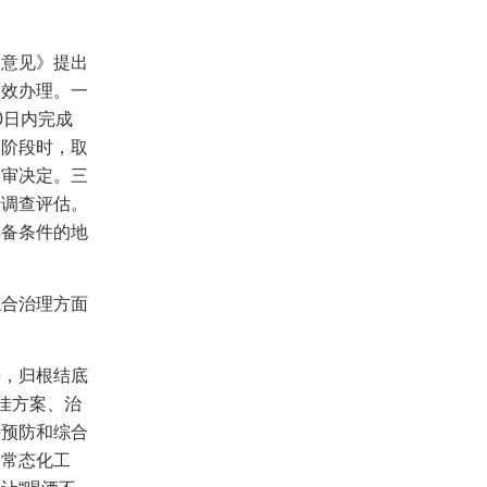
《意见》提出
高效办理。一
0
日内完成
判阶段时，取
候审决定。三
行调查评估。
具备条件的地
综合治理方面
法，归根结底
佳方案、治
头预防和综合
的常态化工