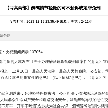
【两高两部】醉驾情节轻微的可不起诉或定罪免刑
发布时间：2023-12-18 23:35:49 来源： 浏览：
2411
次
罪免刑
源：央视新闻阅读
107054
关部门负责人就发布《关于办理醉酒危险驾驶刑事案件的意见》答
闻报道，
12
月
18
日，最高人民法院、最高人民检察院、公安部、
酒危险驾驶刑事案件的意见》（以下简称“意见”）。《意见》将
。
醉驾入刑以来，各地坚持严格执法、公正司法，依法惩治酒驾醉
了人民群众生命财产安全和道路交通安全，酒驾醉驾导致的恶性
酒不开车，开车不喝酒”逐步成为社会共识，酒驾醉驾治理取得明