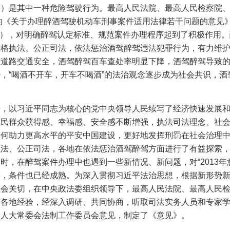
驾）是其中一种危险驾驶行为。最高人民法院、最高人民检察院
的《关于办理醉酒驾驶机动车刑事案件适用法律若干问题的意见
”），对明确醉驾认定标准、规范案件办理程序起到了积极作用
严格执法、公正司法，依法惩治酒驾醉驾违法犯罪行为，有力维
和道路交通安全，酒驾醉驾百车查处率明显下降，酒驾醉驾导致
，“喝酒不开车，开车不喝酒”的法治观念逐步成为社会共识，酒
来，以习近平同志为核心的党中央领导人民续写了经济快速发展
人民群众获得感、幸福感、安全感不断增强，执法司法理念、社
如何助力更高水平的平安中国建设，更好地发挥刑罚在社会治理
执法、公正司法，各地在依法惩治酒驾醉驾方面进行了有益探索
时，在醉驾案件办理中也遇到一些新情况、新问题，对“
2013
年
要，条件也已经成熟。为深入贯彻习近平法治思想，根据新形势
社会关切，在中央政法委组织领导下，最高人民法院、最高人民
结各地经验，经深入调研、共同协商，听取司法实务人员和专家
国人大常委会法制工作委员会意见，制定了《意见》。