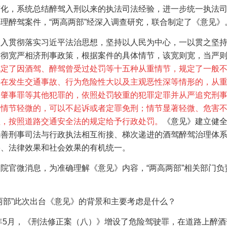
变化，系统总结醉驾入刑以来的执法司法经验，进一步统一执法
理醉驾案件，“两高两部”经深入调查研究，联合制定了《意见》
深入贯彻落实习近平法治思想，坚持以人民为中心，一以贯之坚
贯彻宽严相济刑事政策，根据案件的具体情节，该宽则宽，当严
规定了因酒驾、醉驾曾受过处罚等十五种从重情节，规定了一般
存在发生交通事故、行为危险性大以及主观恶性深等情形的，从
通肇事罪等其他犯罪的，依照处罚较重的犯罪定罪并从严追究刑
驾情节轻微的，可以不起诉或者定罪免刑；情节显著轻微、危害
理，按照道路交通安全法的规定给予行政处罚。
《意见》建立健
完善刑事司法与行政执法相互衔接、梯次递进的酒驾醉驾治理体
果、法律效果和社会效果的有机统一。
院官微消息，为准确理解《意见》内容，“两高两部”相关部门负
两部”此次出台《意见》的背景和主要考虑是什么？
年
5
月，《刑法修正案（八）》增设了危险驾驶罪，在道路上醉酒