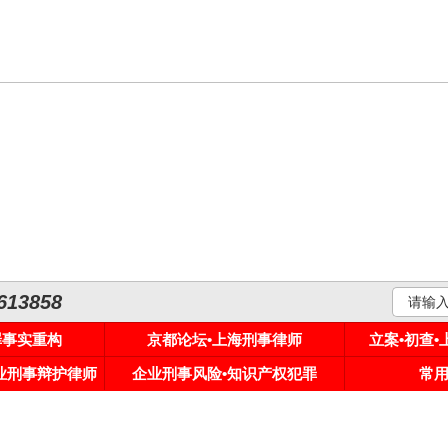
3858
罪事实重构
京都论坛•上海刑事律师
立案•初查
专业刑事辩护律师
企业刑事风险•知识产权犯罪
常