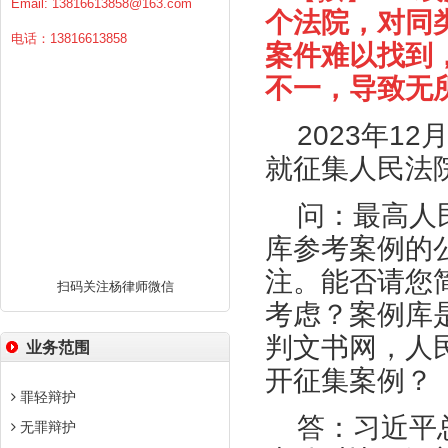
Email:
13816613858@163.com
个法院，对同
电话：13816613858
案件难以找到
不一，导致无
2023
年
12
就征集人民法
问：最高人
库参考案例的
注。能否请您
扫码关注杨律师微信
考虑？案例库
判文书网，人
业务范围
开征集案例？
罪轻辩护
答：习近平
无罪辩护