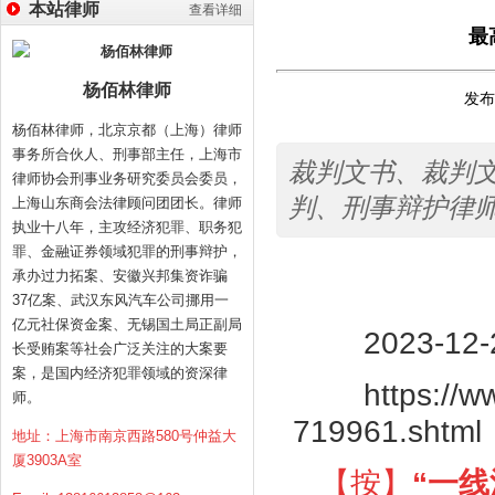
本站律师
查看详细
最
杨佰林律师
发布时
杨佰林律师，北京京都（上海）律师
事务所合伙人、刑事部主任，上海市
裁判文书、裁判
律师协会刑事业务研究委员会委员，
判、刑事辩护律
上海山东商会法律顾问团团长。律师
执业十八年，主攻经济犯罪、职务犯
罪、金融证券领域犯罪的刑事辩护，
承办过力拓案、安徽兴邦集资诈骗
37亿案、武汉东风汽车公司挪用一
亿元社保资金案、无锡国土局正副局
2023-12
长受贿案等社会广泛关注的大案要
案，是国内经济犯罪领域的资深律
https://
师。
719961.shtml
地址：上海市南京西路580号仲益大
厦3903A室
【按】
“一