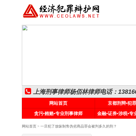
上海刑事律师杨佰林律师电话：1381661
网站首页
京都刑辩•犯
贪污•贿赂•专业刑事律师
金融•证券•涉税•
网站首页
> 一旦犯了放纵制售伪劣商品罪会被判多久的刑？