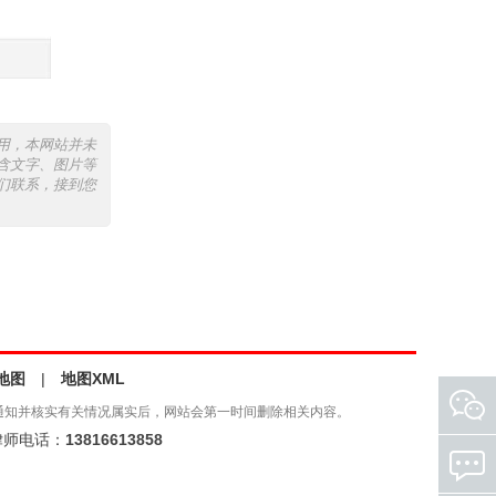
用，本网站并未
含文字、图片等
们联系，接到您
地图
|
地图XML
通知并核实有关情况属实后，网站会第一时间删除相关内容。
师电话：
13816613858