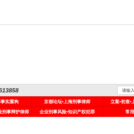
3858
罪事实重构
京都论坛•上海刑事律师
立案•初查
专业刑事辩护律师
企业刑事风险•知识产权犯罪
常