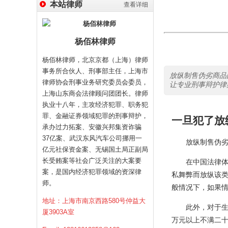
本站律师
查看详细
杨佰林律师
杨佰林律师，北京京都（上海）律师
事务所合伙人、刑事部主任，上海市
放纵制售伪劣商品
律师协会刑事业务研究委员会委员，
让专业刑事辩护律师
上海山东商会法律顾问团团长。律师
执业十八年，主攻经济犯罪、职务犯
罪、金融证券领域犯罪的刑事辩护，
一旦犯了放
承办过力拓案、安徽兴邦集资诈骗
37亿案、武汉东风汽车公司挪用一
放纵制售伪劣商
亿元社保资金案、无锡国土局正副局
长受贿案等社会广泛关注的大案要
在中国法律体系
案，是国内经济犯罪领域的资深律
私舞弊而放纵该
师。
般情况下，如果
地址：上海市南京西路580号仲益大
此外，对于生产
厦3903A室
万元以上不满二十