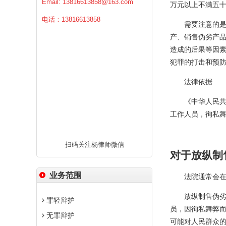
Email:
13816613858@163.com
万元以上不满五
电话：13816613858
需要注意的是，
产、销售伪劣产品
造成的后果等因
犯罪的打击和预
法律依据
《中华人民共和
工作人员，徇私
扫码关注杨律师微信
对于放纵制
业务范围
法院通常会在两
放纵制售伪劣商
罪轻辩护
员，因徇私舞弊
无罪辩护
可能对人民群众