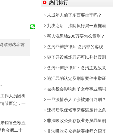
热门排行
未成年人偷了东西要坐牢吗？
判决之后，法院执行局一直拖着
帮人洗黑钱200万要怎么量刑？
具体的内容就
贪污罪辩护律师:贪污罪的客观
犯了开设赌场罪还可以判处缓刑
贪污罪辩护律师：贪污主观故意
逃汇罪的认定及刑事案件中举证
役。
被拘役会影响到子女考事业编吗
工作人员因徇
一旦激情杀人了会被如何判刑？
体情节而定，一
逮捕后取保候审需要满足什么条
非法吸收公众存款业务员罪量刑
果销售金额五
销售金额二十
非法吸收公众存款罪律师介绍其