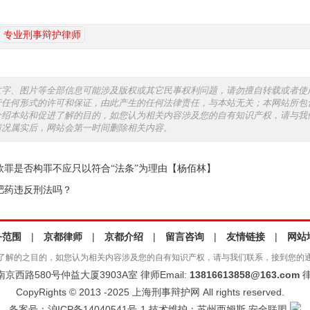
专业刑事辩护律师
文字、图片等全部信息可能涉及版权或其它民事权利问题，请勿擅自转载或者使
行任何形式的许可和保证，由此产生的任何法律责任，与本站无关；本网站所包
介绍本站和促进了解的目的，如您认为相关内容涉及您的自有知识产权，请与我
情况属实后，网站会第一时间删除相关内容。
款罪是否构罪不应只以符合“法条”为理由【杨佰林】
肥药违反刑法吗？
务范围
|
京都律师
|
京都介绍
|
留言咨询
|
友情链接
|
网站
了解的之目的，如您认为相关内容涉及您的自有知识产权，请与我们联系，接到您的
西路580号仲益大厦3903A室 律师Email:
13816613858@163.com
律
CopyRights © 2013 -2025 上海刑事辩护网 All rights reserved.
备案号：
沪ICP备14040541号-1
技术维护：
苏州西姆斯
安全联盟