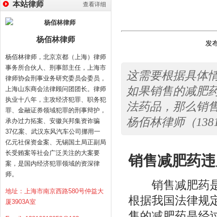
本站律师
查看详细
杨佰林律师
发布
杨佰林律师，北京京都（上海）律师
事务所合伙人、刑事部主任，上海市
这需要根据具体
律师协会刑事业务研究委员会委员，
如果销售的减肥
上海山东商会法律顾问团团长。律师
执业十八年，主攻经济犯罪、职务犯
法药品，那么销
罪、金融证券领域犯罪的刑事辩护，
杨佰林律师（1381
承办过力拓案、安徽兴邦集资诈骗
37亿案、武汉东风汽车公司挪用一
亿元社保资金案、无锡国土局正副局
长受贿案等社会广泛关注的大案要
销售减肥药违
案，是国内经济犯罪领域的资深律
师。
销售减肥药是否
地址：上海市南京西路580号仲益大
根据我国法律规
厦3903A室
售的减肥药是经