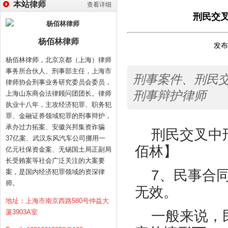
本站律师
查看详细
刑民交
杨佰林律师
发布时
杨佰林律师，北京京都（上海）律师
事务所合伙人、刑事部主任，上海市
刑事案件、刑民
律师协会刑事业务研究委员会委员，
刑事辩护律师
上海山东商会法律顾问团团长。律师
执业十八年，主攻经济犯罪、职务犯
罪、金融证券领域犯罪的刑事辩护，
承办过力拓案、安徽兴邦集资诈骗
刑民交叉中
37亿案、武汉东风汽车公司挪用一
佰林】
亿元社保资金案、无锡国土局正副局
长受贿案等社会广泛关注的大案要
7、民事合
案，是国内经济犯罪领域的资深律
师。
无效。
地址：上海市南京西路580号仲益大
厦3903A室
一般来说，