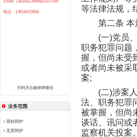
Email:
13816613858@163.com
等法律法规，
电话：13816613858
第二条 本规
(
一
)
党员
职务犯罪问题
握，但尚未受
或者尚未被采
案
;
扫码关注杨律师微信
(
二
)
涉案
法、职务犯罪
业务范围
被掌握，但尚
谈话、讯问或
罪轻辩护
监察机关投案
无罪辩护