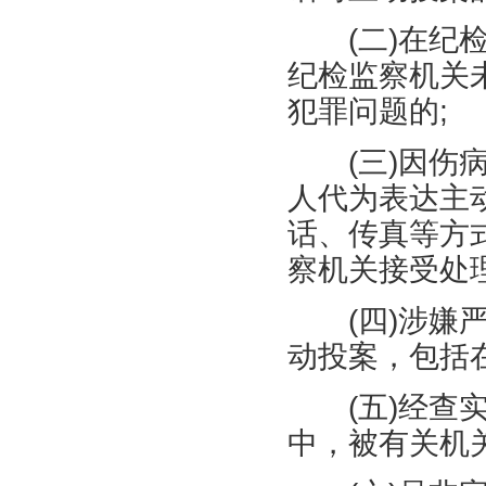
(
二
)
在纪
纪检监察机关
犯罪问题的
;
(
三
)
因伤
人代为表达主
话、传真等方
察机关接受处
(
四
)
涉嫌
动投案，包括
(
五
)
经查
中，被有关机