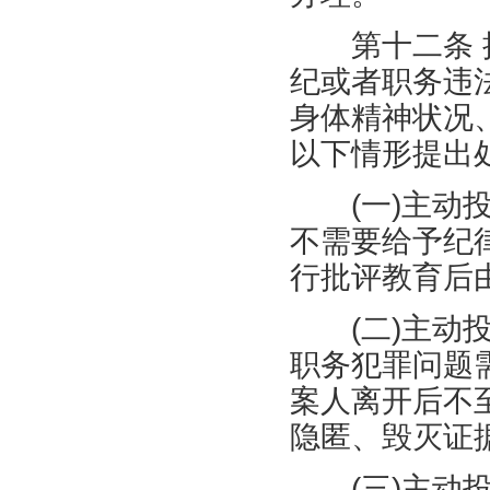
第十二条 接
纪或者职务违
身体精神状况
以下情形提出
(
一
)
主动
不需要给予纪
行批评教育后
(
二
)
主动
职务犯罪问题
案人离开后不
隐匿、毁灭证
(
三
)
主动