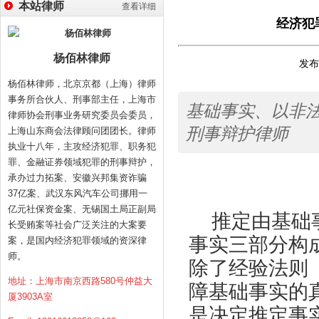
本站律师
查看详细
经济犯
杨佰林律师
发布时
杨佰林律师，北京京都（上海）律师
事务所合伙人、刑事部主任，上海市
基础事实、以非
律师协会刑事业务研究委员会委员，
刑事辩护律师
上海山东商会法律顾问团团长。律师
执业十八年，主攻经济犯罪、职务犯
罪、金融证券领域犯罪的刑事辩护，
承办过力拓案、安徽兴邦集资诈骗
37亿案、武汉东风汽车公司挪用一
亿元社保资金案、无锡国土局正副局
推定由基础
长受贿案等社会广泛关注的大案要
事实三部分构
案，是国内经济犯罪领域的资深律
师。
除了经验法则
地址：上海市南京西路580号仲益大
障基础事实的
厦3903A室
是决定推定事