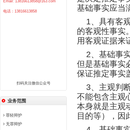
Email:
13816613858@163.com
基础事实应当
电话：13816613858
1、具有客
的客观性事实
用客观证据来
2、基础事
但是基础事实
保证推定事实
扫码关注微信公众号
3、主观判
不能包含主观
业务范围
本身就是主观
目的等），因
罪轻辩护
无罪辩护
4、
基础事