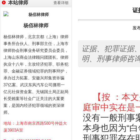
本站律师
查看详细
证
杨佰林律师
发布
杨佰林律师，北京京都（上海）律师
事务所合伙人、刑事部主任，上海市
证据、犯罪证据
律师协会刑事业务研究委员会委员，
明、刑事律师咨
上海山东商会法律顾问团团长。律师
执业十八年，主攻经济犯罪、职务犯
罪、金融证券领域犯罪的刑事辩护，
承办过力拓案、安徽兴邦集资诈骗
37亿案、武汉东风汽车公司挪用一
亿元社保资金案、无锡国土局正副局
【按 ：本
长受贿案等社会广泛关注的大案要
庭审中实在是
案，是国内经济犯罪领域的资深律
师。
没有一般刑事
地址：上海市南京西路580号仲益大
本身也因为“
厦3903A室
刑事犯罪存在