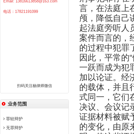
Email:
13816613858@163.com
言，在法庭上
电话：17821191099
颅，降低自己
起法庭旁听人
案件而言的，
的过程中犯罪
因此，平常的
一跃而成为犯
加以论证。经
的载体，并且
扫码关注杨律师微信
式同一，它们
业务范围
决议、会议记
证据材料被赋
罪轻辩护
的变化，由原
无罪辩护