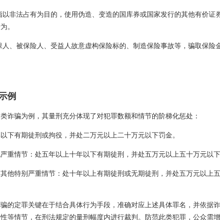
指以非法占有为目的，使用伪造、变造的国库券或国家发行的其他有价证
行为。
保人、被保险人、受益人故意虚构保险标的、制造保险事故等，骗取保险
示例
资类诈骗为例，其量刑充分体现了对犯罪数额和情节的阶梯化惩处：
年以下有期徒刑或拘役，并处二万元以上二十万元以下罚金。
他严重情节：处五年以上十年以下有期徒刑，并处五万元以上五十万元以
有其他特别严重情节：处十年以上有期徒刑或无期徒刑，并处五万元以上
诈骗的定罪关键在于结合具体行为手段，准确对应上述具体罪名，并依据
害性等情节，在刑法规定的量刑幅度内进行裁判。防范此类犯罪，公众需