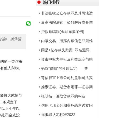
热门排行
非法吸收公众存款罪及其司法适
最高法院法官：如何解读虚开增
贷款诈骗罪(金融诈骗案例)
的的一类诈骗
内幕交易、泄露内幕信息罪疑难
同是1亿存款失踪案 罪名迥异
债市中权力寻租及利益沉淀与贿
目的的一类诈骗
占有他人财物。
蚂蚁“借呗”的性质认定——曹
背信损害上市公司利益罪司法实
操纵证券、期货市场罪—证券期
“数额较大或情节
张明楷：骗取贷款罪的构造
二条规定了
信用卡现金分期业务恶意透支问
年以上七年以
诈骗罪认定标准2022
并处罚金或没