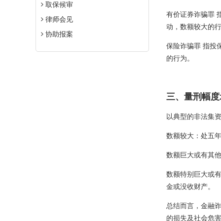
取保候审
有价证券诈骗罪 
律师会见
动，数额较大的
协助报案
保险诈骗罪 指投
的行为。
三、量刑幅度
以典型的非法集
数额较大：处五
数额巨大或有其
数额特别巨大或
金或没收财产。
总结而言，金融
的损失及社会危