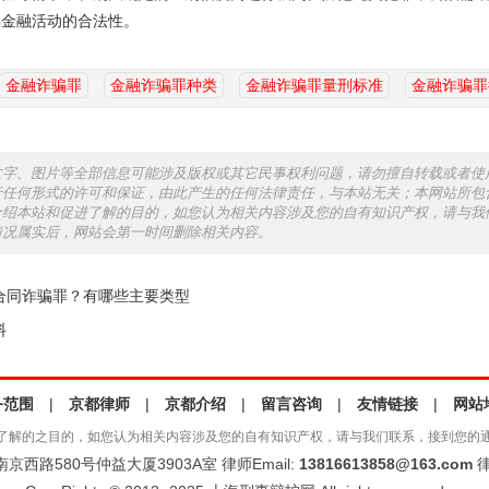
类金融活动的合法性。
金融诈骗罪
金融诈骗罪种类
金融诈骗罪量刑标准
金融诈骗罪
文字、图片等全部信息可能涉及版权或其它民事权利问题，请勿擅自转载或者使
行任何形式的许可和保证，由此产生的任何法律责任，与本站无关；本网站所包
介绍本站和促进了解的目的，如您认为相关内容涉及您的自有知识产权，请与我
情况属实后，网站会第一时间删除相关内容。
合同诈骗罪？有哪些主要类型
料
务范围
|
京都律师
|
京都介绍
|
留言咨询
|
友情链接
|
网站
了解的之目的，如您认为相关内容涉及您的自有知识产权，请与我们联系，接到您的
西路580号仲益大厦3903A室 律师Email:
13816613858@163.com
律