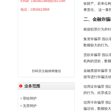
Email:
13816613858@163.com
收财产。若单位
电话：13816613858
事责任。 这一量
二、金融诈骗
根据犯罪行为所
集资诈骗罪 指以
数额较大的行为
贷款诈骗罪 指以
机构的贷款，数
金融票据诈骗罪 
扫码关注杨律师微信
据等进行诈骗活
业务范围
信用证诈骗罪 指
的行为。此罪成立
罪轻辩护
信用卡诈骗罪 指
无罪辩护
骗活动，数额较