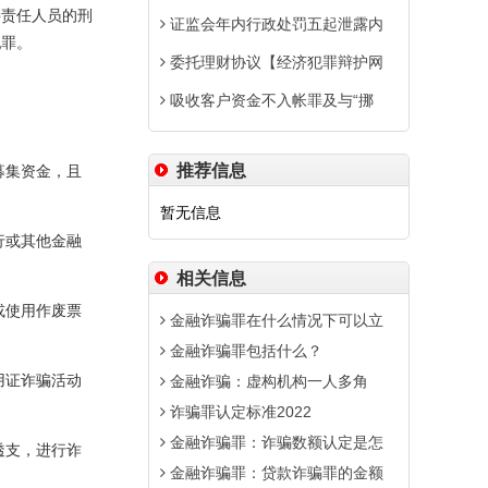
接责任人员的刑
证监会年内行政处罚五起泄露内
犯罪。
委托理财协议【经济犯罪辩护网
吸收客户资金不入帐罪及与“挪
推荐信息
募集资金，且
暂无信息
行或其他金融
相关信息
或使用作废票
金融诈骗罪在什么情况下可以立
金融诈骗罪包括什么？
用证诈骗活动
金融诈骗：虚构机构一人多角
诈骗罪认定标准2022
金融诈骗罪：诈骗数额认定是怎
透支，进行诈
金融诈骗罪：贷款诈骗罪的金额