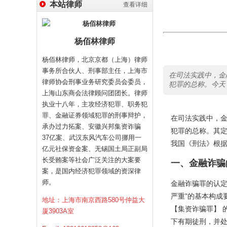
本站律师
查看详细
杨佰林律师
杨佰林律师，北京京都（上海）律师
事务所合伙人、刑事部主任，上海市
在司法实践中，金
律师协会刑事业务研究委员会委员，
犯罪的总称。今天，
上海山东商会法律顾问团团长。律师
执业十八年，主攻经济犯罪、职务犯
罪、金融证券领域犯罪的刑事辩护，
在司法实践中，
承办过力拓案、安徽兴邦集资诈骗
犯罪的总称。其
37亿案、武汉东风汽车公司挪用一
我国《刑法》根
亿元社保资金案、无锡国土局正副局
长受贿案等社会广泛关注的大案要
一、金融诈骗
案，是国内经济犯罪领域的资深律
师。
金融诈骗罪的认定，
严重”的基本构成
地址：上海市南京西路580号仲益大
【集资诈骗罪】 
厦3903A室
下有期徒刑，并处