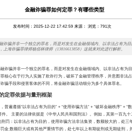
金融诈骗罪如何定罪？有哪些类型
发布时间：2025-12-22 17:42:59 来源： 浏览：
791
次
融诈骗并非一个独立的罪名，而是对发生在金融领域内、以非法占有为目
上海诈骗罪律师杨佰林律师（13816613858）这就来对此进行解析。
金融诈骗并非一个独立的罪名，而是对发生在金融领域内、以非法占有为
定罪核心在于行为人实施了欺诈行为，破坏了金融管理秩序，并意图非法
据诈骗手段和侵害客体的不同，将金融诈骗活动细分为多个具体罪名。
的定罪依据与量刑框架
普遍遵循“以非法占有为目的” + “使用诈骗方法” + “破坏金融秩序” + 
要件。 主要的法律依据是《中华人民共和国刑法》。例如，其第一百九十
的刑罚：以非法占有为目的，使用诈骗方法非法集资，数额较大的，处三
罚金;数额巨大或有其他严重情节的，处七年以上有期徒刑或无期徒刑，