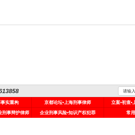
3858
罪事实重构
京都论坛•上海刑事律师
立案•初查
专业刑事辩护律师
企业刑事风险•知识产权犯罪
常