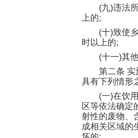
(
九
)
违法
上的
;
(
十
)
致使
时以上的
;
(
十一
)
其
第二条
实
具有下列情形
(
一
)
在饮
区等依法确定
射性的废物、
成相关区域的
坏的
;