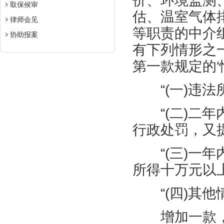
价、环境监测
取保候审
估、温室气体
律师会见
等职责的中介
协助报案
有下列情形之
第一款规定的‘
“
(
一
)
违法
“
(
二
)
二年
行政处罚，又
“
(
三
)
一年
所得十万元以
“
(
四
)
其他
增加一款，