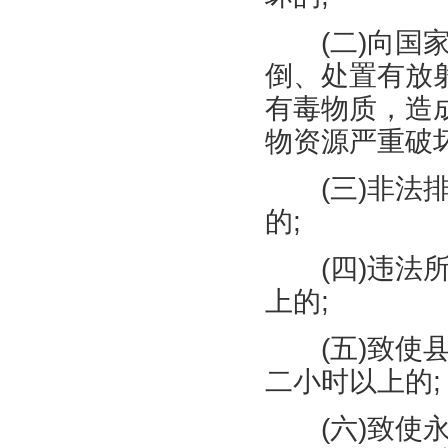
(
二
)
向国
倒、处置有放
有毒物质，造
物资源严重破
(
三
)
非法
的
;
(
四
)
违法
上的
;
(
五
)
致使
二小时以上的
;
(
六
)
致使