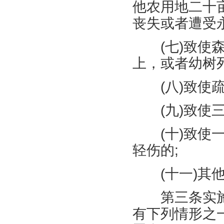
他农用地二十
丧失或者遭受
(
七
)
致使
上，或者幼树
(
八
)
致使
(
九
)
致使
(
十
)
致使
轻伤的
;
(
十一
)
其
第三条实施
有下列情形之