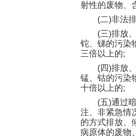
射性的废物、
(
二
)
非法
(
三
)
排放
铊、锑的污染
三倍以上的
;
(
四
)
排放
锰、钴的污染
十倍以上的
;
(
五
)
通过
注、非紧急情
的方式排放、
病原体的废物