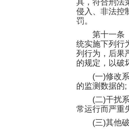
具，符合刑法
侵入、非法控
罚。
第十一条
统实施下列行
列行为，后果
的规定，以破
(
一
)
修改
的监测数据的
;
(
二
)
干扰
常运行而严重
(
三
)
其他