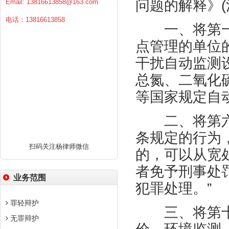
问题的解释》
(
Email:
13816613858@163.com
电话：13816613858
一、将第一
点管理的单位
干扰自动监测
总氮、二氧化
等国家规定自
二、将第六
条规定的行为
扫码关注杨律师微信
的，可以从宽
者免予刑事处
业务范围
犯罪处理。”
罪轻辩护
三、将第十
无罪辩护