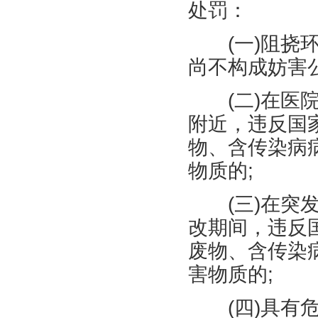
处罚：
(
一
)
阻挠
尚不构成妨害
(
二
)
在医
附近，违反国
物、含传染病
物质的
;
(
三
)
在突
改期间，违反
废物、含传染
害物质的
;
(
四
)
具有