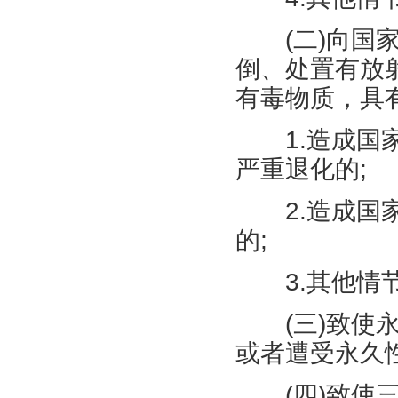
(
二
)
向国
倒、处置有放
有毒物质，具
1.
造成国
严重退化的
;
2.
造成国
的
;
3.
其他情
(
三
)
致使
或者遭受永久
(
四
)
致使