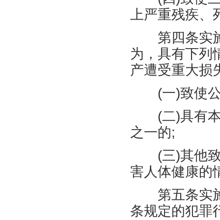
上严重残疾、
第四条实施
为，具有下列
产遭受重大损
(
一
)
致使
(
二
)
具有
之一的
;
(
三
)
其他
害人体健康的
第五条实施
条规定的犯罪