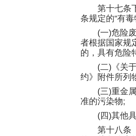
第十七条下
条规定的
“有毒
(
一
)
危险
者根据国家规
的，具有危险
(
二
)
《关
约》附件所列
(
三
)
重金
准的污染物
;
(
四
)
其他
第十八条