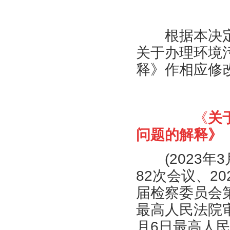
根据本决定
关于办理环境
释》作相应修
《
关
问题的解释
》
(2023
年
3
82
次会议、
20
届检察委员会
最高人民法院
月
6
日最高人