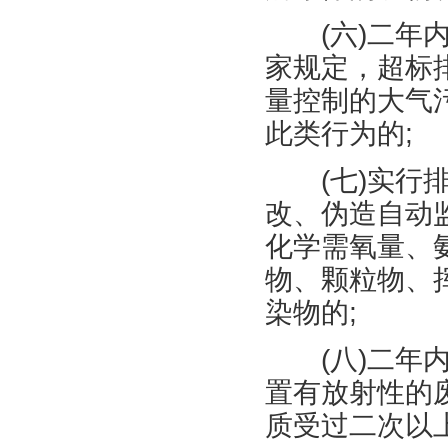
(
六
)
二年
家规定，超标
量控制的大气
此类行为的
;
(
七
)
实行
改、伪造自动
化学需氧量、
物、颗粒物、
染物的
;
(
八
)
二年
置有放射性的
质受过二次以