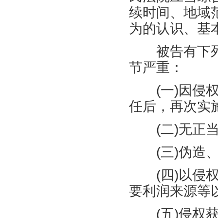
续时间、地域
为的认识、基
被告有下列
节严重：
(
一
)
因侵
任后，再次实
(
二
)
无正
(
三
)
伪造
(
四
)
以侵
要利润来源等
(
五
)
侵权