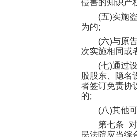
侵害的知识产
(
五
)
实施
为的
;
(
六
)
与原
次实施相同或
(
七
)
通过
股股东、隐名
者签订免责协
的
;
(
八
)
其他
第七条
民法院应当综