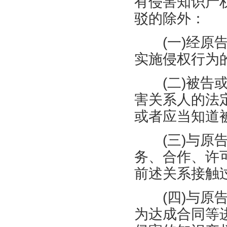
有侵害知识产
驳的除外：
(
一
)
经原
实施侵权行为
(
二
)
被告
害关系人的法
或者应当知道
(
三
)
与原
务、合作、许
前述关系接触
(
四
)
与原
为达成合同等