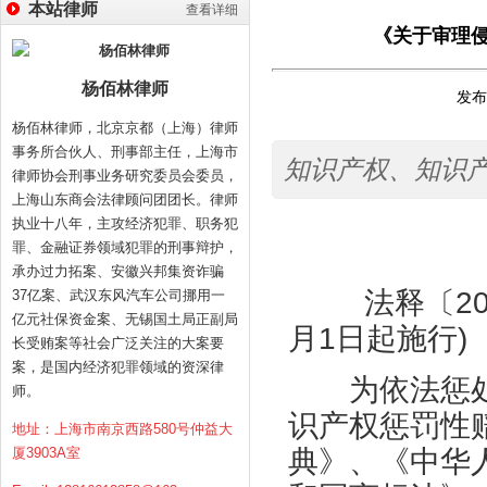
本站律师
查看详细
《关于审理
杨佰林律师
发布时
杨佰林律师，北京京都（上海）律师
事务所合伙人、刑事部主任，上海市
知识产权、知识
律师协会刑事业务研究委员会委员，
上海山东商会法律顾问团团长。律师
执业十八年，主攻经济犯罪、职务犯
罪、金融证券领域犯罪的刑事辩护，
承办过力拓案、安徽兴邦集资诈骗
法释〔
2
37亿案、武汉东风汽车公司挪用一
亿元社保资金案、无锡国土局正副局
月
1
日起施行
)
长受贿案等社会广泛关注的大案要
案，是国内经济犯罪领域的资深律
为依法惩处
师。
识产权惩罚性
地址：上海市南京西路580号仲益大
厦3903A室
典》、《中华