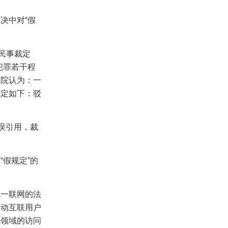
判决中对
“假
民事裁定
犯罪若干程
本院认为：一
裁定如下：驳
错误引用，裁
用
“假规定”的
统一联网的法
移动互联用户
业领域的访问