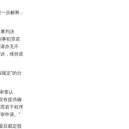
进一步解释，
民事判决
刑事犯罪若
申请亦无不
上诉，维持原
假规定”的分
经审查认
没有提供确
犯罪若干程序
审申请。”
最后裁定驳