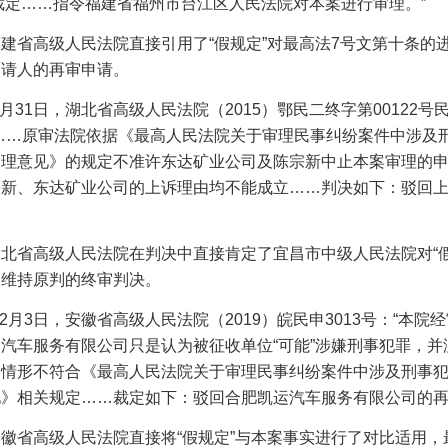
裁定……指令福建省福州市台江区人民法院对本案进行审理。”
福建省高级人民法院直接引用了
“假规定”对最高法
7
号文第十条的
申请人的再审申请。
月
31
日，湖北省高级人民法院（
2015
）鄂民二终字第
00122
号
……原审法院依据《最高人民法院关于审理民事纠纷案件中涉及
处理意见》的规定不准许东达矿业公司及陈宗新中止本案审理的
宗新、东达矿业公司的上诉理由均不能成立……判决如下：驳回
湖北省高级人民法院在判决中直接肯定了宜昌市中级人民法院对
“
出维持原判的终审判决。
2
月
3
日，安徽省高级人民法院（
2019
）皖民申
3013
号：“本院
汽车服务有限公司只是认为被征收单位“可能”涉嫌刑事犯罪，并
案情形不符合《最高人民法院关于审理民事纠纷案件中涉及刑事
》相关规定……裁定如下：驳回合肥凯运汽车服务有限公司的再
安徽省高级人民法院直接将
“假规定”与本案事实进行了对比适用，