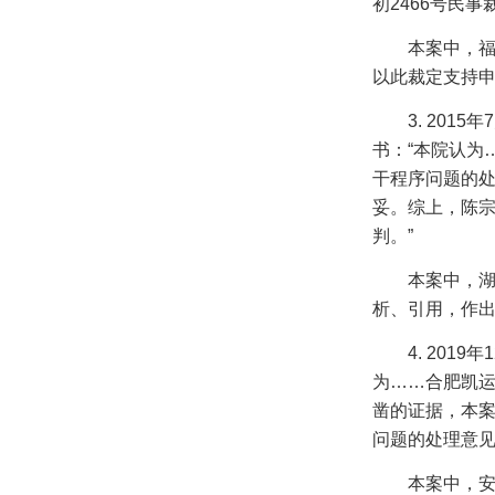
初
2466
号民事
本案中，
以此裁定支持
3. 2015
年
7
书：“本院认为
干程序问题的
妥。综上，陈
判。”
本案中，
析、引用，作
4. 2019
年
1
为……合肥凯运
凿的证据，本
问题的处理意见
本案中，