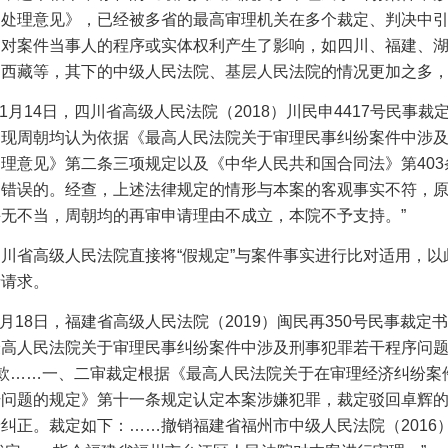
的处理意见》，已经被多省的最高审理机关在多个裁定、判决中
，对案件当事人的程序或实体权利产生了影响，如四川、福建、
、西藏等，其下的中级人民法院、基层人民法院的情况更加之多
1
月
14
日，四川省高级人民法院（
2018
）川民申
4417
号民事裁定
…现周朝均认为依据《最高人民法院关于审理民事纠纷案件中涉
处理意见》第二条三项规定以及《中华人民共和国合同法》第
403
是错误的。经查，上述法律规定的情形与本案的客观事实不符，
无不当，周朝均的再审申请理由不成立，本院不予支持。”
四川省高级人民法院直接将
“假规定”与案件事实进行比对适用，以
请请求。
月
18
日，福建省高级人民法院（
2019
）闽民再
350
号民事裁定书
最高人民法院关于审理民事纠纷案件中涉及刑事犯罪若干程序问
款……一、二审裁定根据《最高人民法院关于在审理经济纠纷案
干问题的规定》第十一条规定认定本案涉嫌犯罪，裁定驳回卓辉
予纠正。裁定如下：……撤销福建省福州市中级人民法院（
2016