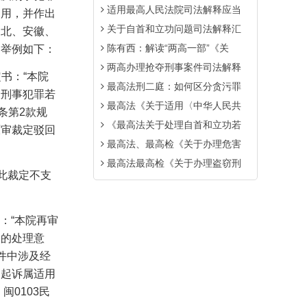
适用最高人民法院司法解释应当
引用，并作出
关于自首和立功问题司法解释汇
湖北、安徽、
陈有西：解读“两高一部”《关
，举例如下：
两高办理抢夺刑事案件司法解释
书：“本院
最高法刑二庭：如何区分贪污罪
及刑事犯罪若
最高法《关于适用〈中华人民共
条第
2
款规
《最高法关于处理自首和立功若
原审裁定驳回
最高法、最高检《关于办理危害
最高法最高检《关于办理盗窃刑
此裁定不支
：“本院再审
题的处理意
件中涉及经
的起诉属适用
）闽
0103
民