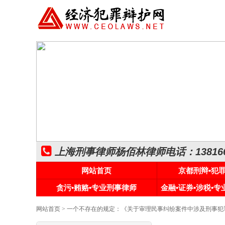
上海刑事律师杨佰林律师电话：1381661
网站首页
京都刑辩•犯
贪污•贿赂•专业刑事律师
金融•证券•涉税•
网站首页
> 一个不存在的规定：《关于审理民事纠纷案件中涉及刑事