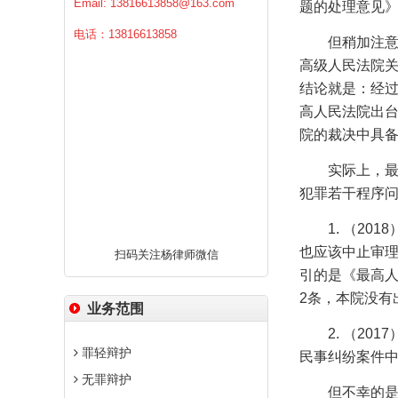
Email:
13816613858@163.com
题的处理意见
电话：13816613858
但稍加注
高级人民法院
结论就是：经过
高人民法院出台
院的裁决中具
实际上，
犯罪若干程序
1.
（
2018
也应该中止审
扫码关注杨律师微信
引的是《最高
2
条，本院没有
业务范围
2.
（
2017
罪轻辩护
民事纠纷案件中
无罪辩护
但不幸的