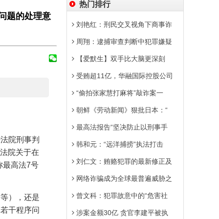
热门排行
问题的处理意
刘艳红：刑民交叉视角下商事诈
周翔：逮捕审查判断中犯罪嫌疑
【爱默生】双手比大脑更深刻
受贿超11亿，华融国际控股公司
“偷拍张家慧打麻将”敲诈案一
朝鲜《劳动新闻》狠批日本：“
最高法报告“坚决防止以刑事手
经法院刑事判
韩和元：“远洋捕捞”执法打击
法院关于在
刘仁文：贿赂犯罪的最新修正及
称最高法
7
号
网络诈骗成为全球最普遍威胁之
曾文科：犯罪故意中的“危害社
讼等），还是
罪若干程序问
涉案金额30亿 贪官李建平被执