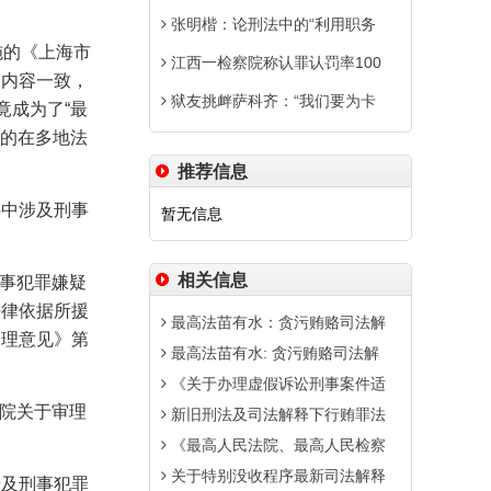
张明楷：论刑法中的“利用职务
施的《上海市
江西一检察院称认罪认罚率100
》内容一致，
狱友挑衅萨科齐：“我们要为卡
竟成为了“最
真的在多地法
推荐信息
件中涉及刑事
暂无信息
相关信息
刑事犯罪嫌疑
法律依据所援
最高法苗有水：贪污贿赂司法解
处理意见》第
最高法苗有水: 贪污贿赂司法解
《关于办理虚假诉讼刑事案件适
法院关于审理
新旧刑法及司法解释下行贿罪法
《最高人民法院、最高人民检察
关于特别没收程序最新司法解释
涉及刑事犯罪