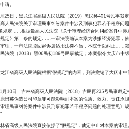
审申请。
月
25
日，黑龙江省高级人民法院（
2019
）黑民终
401
号民事裁定
最高人民法院关于审理民事纠纷案件中涉及刑事犯罪若干程序问
条规定……根据最高人民法院《关于审理经济合同纠纷案件中涉
的规定》第十条的规定……一审法院确认本案为涉嫌经济犯罪，
体审理，一审法院驳回起诉属适用法律不当，本院予以纠正……
人民法院（
2018
）黑
06
民初
189
号民事裁定；本案指令大庆市中
黑龙江省高级人民法院根据
“假规定”的内容，判决撤销了大庆市中
1
月
10
日，吉林省高级人民法院（
2018
）吉民再
235
号民事裁定
使康恩英伪造公司印章罪可能影响到本案的性质、效力、责任承
于审理民事纠纷案件中涉及刑事犯罪若干程序问题的处理意见》
”
吉林省高级人民法院直接依据了
“假规定”，裁定中止对本案的审理