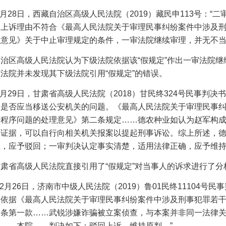
月
28
日，西藏自治区高级人民法院（
2019
）藏民申
113
号：“二
的上诉理由不符合《最高人民法院关于审理民事纠纷案件中涉及
意见》关于中止审理规定的条件，一审法院继续审理，并无不当
自治区高级人民法院认为下级法院依据该
“假规定”作出一审法院
法院并未发现其下级法院引用“假规定”的错误。
月
29
日，甘肃省高级人民法院（
2018
）甘民终
324
号民事判决书
案是否应当移送公安机关的问题。《最高人民法院关于审理民事
干程序问题的处理意见》第二条规定……德农种业如认为赵军构
的证据，可以自行向相关机关报案以提起刑事诉讼。综上所述，
，应予驳回；一审判决认定事实清楚，适用法律正确，应予维持
甘肃省高级人民法院直接引用了
“假规定”对当事人的诉求进行了
2
月
26
日，济南市中级人民法院（
2019
）鲁
01
民终
11104
号民事
…依据《最高人民法院关于审理民事纠纷案件中涉及刑事犯罪若
一条第一款……武锐涉嫌诈骗被立案侦查，与本案并非同一法律
……本院……判决如下：驳回上诉，维持原判。”