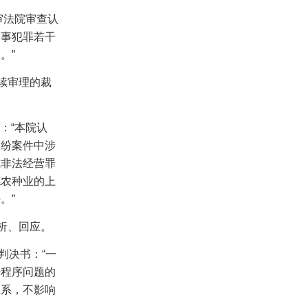
审法院审查认
刑事犯罪若干
。”
继续审理的裁
：“本院认
纠纷案件中涉
成非法经营罪
德农种业的上
。”
分析、回应。
判决书：“一
干程序问题的
关系，不影响