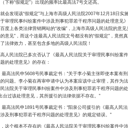
》（下称
“假规定”）出现的频率比最高法
7
号文还高。
意就会发现该
“假规定”与上海市高级人民法院
2007
年
12
月
18
日实
关于审理民事纠纷案件中涉及刑事犯罪若干程序问题的处理意见
百度上各类法律营销网站的“改编”，上海市高级人民法院的意见
的意见”，而这个连最高人民法院文号都没有的“假规定”，竟然
备了法律效力，甚至包含多地的高级人民法院！
最高人民法院已多次否认了《最高人民法院关于审理民事纠纷案
问题的处理意见》的存在：
）最高法民申
5608
号民事裁定书：“关于李小菊主张即使本案有
理的问题。李小菊在再审申请中认为本案应该中止审理，其作为
人民法院关于审理民事纠纷案件中涉及刑事犯罪若干程序问题的
出台过该处理意见，其所援引的法律依据不存在。”
）最高法民申
1891
号民事裁定书：“阳泉公司援引的《最高人民
涉及刑事犯罪若干程序问题的处理意见》的规定错误。”
是，这个根本不存在的《最高人民法院关于审理民事纠纷案件中