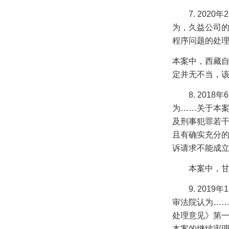
7. 2020
年
2
为，久益公司
程序问题的处理
本案中，西藏
定并无不当，该
8. 2018
年
6
为……关于本
及刑事犯罪若
且有确实充分
诉请求不能成立
本案中，
9. 2019
年
1
审法院认为…
处理意见》第
本案的继续审理