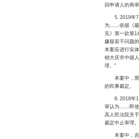
回申请人的再
5. 2019
年
7
为……依据《
见》第一款第
1
嫌疑若干问题
本案应进行实
销大庆市中级
理。”
本案中，
的民事裁定。
6. 2018
年
1
审认为……即
高人民法院关
裁定中止审理。
本案中，