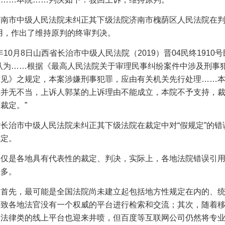
济南市中级人民法院未纠正其下级法院济南市槐荫区人民法院在
用，作出了维持原判的终审判决。
年
10
月
8
日山西省长治市中级人民法院（
2019
）晋
04
民终
1910
号
认为……根据《最高人民法院关于审理民事纠纷案件中涉及刑事
意见》之规定，本案涉嫌刑事犯罪，应由有关机关先行处理……
诉并无不当，上诉人郭某的上诉理由不能成立，本院不予支持，
裁定。”
省长治市中级人民法院未纠正其下级法院在裁定中对
“假规定”的
裁定。
，仅是各地具有代表性的裁定、判决，实际上，各地法院错误引
之多。
，首先，最可能是全国法院尚未建立起包括地方性规定在内的、
导致各地法官没有一个权威的平台进行检索和交流；其次，随着
，法律类的线上平台也迎来井喷，但百度等互联网公司仍然将专