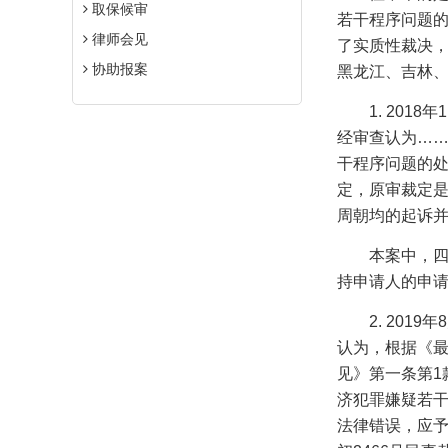
取保候审
若干程序问题
律师会见
了实质性裁决
协助报案
黑龙江、吉林
1. 2018
年
1
经审查认为…
干程序问题的
定，原审裁定
周朝均的起诉并
本案中，
持申请人的申
2. 2019
年
8
认为，根据《
见》第一条第
1
济犯罪嫌疑若
法律错误，应