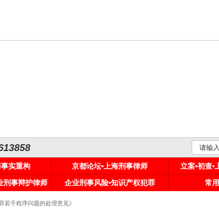
3858
罪事实重构
京都论坛•上海刑事律师
立案•初查
专业刑事辩护律师
企业刑事风险•知识产权犯罪
常
犯罪若干程序问题的处理意见》