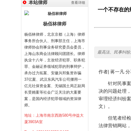
本站律师
查看详细
一个不存在的
杨佰林律师
杨佰林律师，北京京都（上海）律师
事务所合伙人、刑事部主任，上海市
律师协会刑事业务研究委员会委员，
最高法、民事纠纷
上海山东商会法律顾问团团长。律师
执业十八年，主攻经济犯罪、职务犯
罪、金融证券领域犯罪的刑事辩护，
作者
|
蒋一凡
分
承办过力拓案、安徽兴邦集资诈骗
37亿案、武汉东风汽车公司挪用一
针对民事
亿元社保资金案、无锡国土局正副局
决的问题处理
长受贿案等社会广泛关注的大案要
审理经济纠纷
案，是国内经济犯罪领域的资深律
师。
文）。
地址：上海市南京西路580号仲益大
但笔者经
厦3903A室
法律营销网站