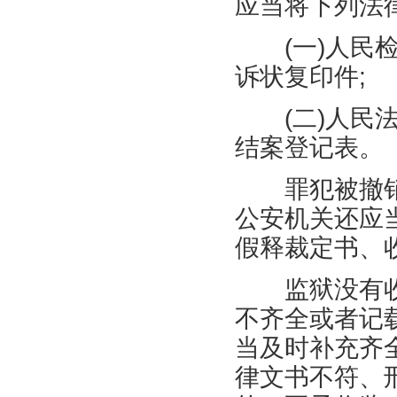
应当将下列法
(
一
)
人民
诉状复印件
;
(
二
)
人民
结案登记表。
罪犯被撤销
公安机关还应
假释裁定书、
监狱没有收
不齐全或者记
当及时补充齐
律文书不符、