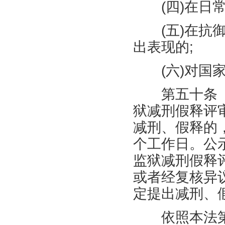
(
四
)
在日
(
五
)
在抗
出表现的
;
(
六
)
对国
第五十条 
狱减刑假释评
减刑、假释的
个工作日。公
监狱减刑假释
或者经复核异
定提出减刑、
依照本法第