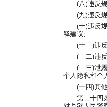
(
八
)
违反
(
九
)
违反
(
十
)
违反
释建议
;
(
十一
)
违
(
十二
)
违
(
十三
)
泄
个人隐私和个
(
十四
)
其
第二十四条
对监狱人民警