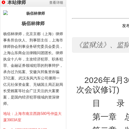
本站律师
查看详细
杨佰林律师
发布
杨佰林律师，北京京都（上海）律师
事务所合伙人、刑事部主任，上海市
《监狱法》、监
律师协会刑事业务研究委员会委员，
上海山东商会法律顾问团团长。律师
执业十八年，主攻经济犯罪、职务犯
罪、金融证券领域犯罪的刑事辩护，
承办过力拓案、安徽兴邦集资诈骗
2026
年
4
月
3
37亿案、武汉东风汽车公司挪用一
亿元社保资金案、无锡国土局正副局
次会议修订
)
长受贿案等社会广泛关注的大案要
案，是国内经济犯罪领域的资深律
目 录
师。
地址：上海市南京西路580号仲益大
第一章 
厦3903A室