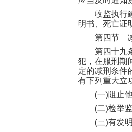
应当及时通知
收监执行建
明书、死亡证
第四节 减
第四十九条
犯，在服刑期
定的减刑条件
有下列重大立
(
一
)
阻止
(
二
)
检举
(
三
)
有发