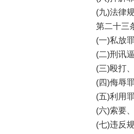
(
九
)
法律
第二十三条
(
一
)
私放
(
二
)
刑讯
(
三
)
殴打
(
四
)
侮辱
(
五
)
利用
(
六
)
索要
(
七
)
违反