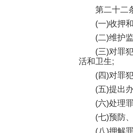
第二十二条
(
一
)
收押
(
二
)
维护
(
三
)
对罪
活和卫生
;
(
四
)
对罪
(
五
)
提出
(
六
)
处理
(
七
)
预防
(
八
)
押解