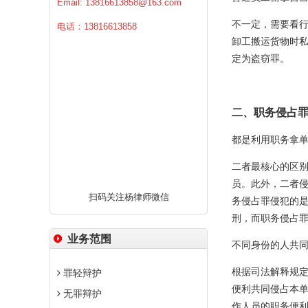
Email:
13816613858@163.com
不一定，需要看
电话：13816613858
卸工搬运货物时
定为盗窃罪。
二、职务侵占罪
都是利用职务拿单
二者最核心的区
员。此外，二者
扫码关注杨律师微信
务侵占罪侵犯的是
刑，而职务侵占
业务范围
不同身份的人共同
根据司法解释规
罪轻辩护
便利共同侵占本单
无罪辩护
作人员的职务便利