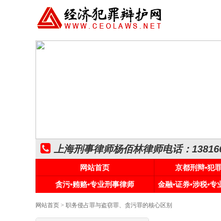
上海刑事律师杨佰林律师电话：1381661
网站首页
京都刑辩•犯
贪污•贿赂•专业刑事律师
金融•证券•涉税•
网站首页
> 职务侵占罪与盗窃罪、贪污罪的核心区别