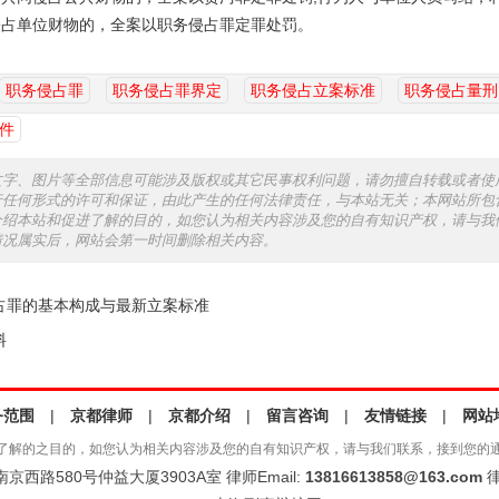
侵占单位财物的，全案以职务侵占罪定罪处罚。
职务侵占罪
职务侵占罪界定
职务侵占立案标准
职务侵占量刑
件
文字、图片等全部信息可能涉及版权或其它民事权利问题，请勿擅自转载或者使
行任何形式的许可和保证，由此产生的任何法律责任，与本站无关；本网站所包
介绍本站和促进了解的目的，如您认为相关内容涉及您的自有知识产权，请与我
情况属实后，网站会第一时间删除相关内容。
占罪的基本构成与最新立案标准
料
务范围
|
京都律师
|
京都介绍
|
留言咨询
|
友情链接
|
网站
了解的之目的，如您认为相关内容涉及您的自有知识产权，请与我们联系，接到您的
西路580号仲益大厦3903A室 律师Email:
13816613858@163.com
律