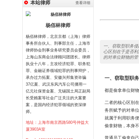
本站律师
查看详细
杨佰林律师
杨佰林律师，北京京都（上海）律师
事务所合伙人、刑事部主任，上海市
一、窃取型职务侵
律师协会刑事业务研究委员会委员，
心区别在于是否利
上海山东商会法律顾问团团长。律师
的对单位财物的管
执业十八年，主攻经济犯罪、职务犯
罪、金融证券领域犯罪的刑事辩护，
承办过力拓案、安徽兴邦集资诈骗
一、窃取型职务
37亿案、武汉东风汽车公司挪用一
都是偷拿单位财物
亿元社保资金案、无锡国土局正副局
长受贿案等社会广泛关注的大案要
二者的核心区别在
案，是国内经济犯罪领域的资深律
务所赋予的对单
师。
就属于利用职务
地址：上海市南京西路580号仲益大
偷拿财物，本身
厦3903A室
普通员工偷拿自己