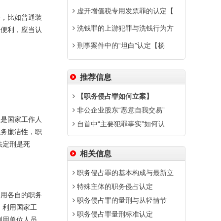
虚开增值税专用发票罪的认定【
务，比如普通装
洗钱罪的上游犯罪与洗钱行为方
务便利，应当认
刑事案件中的“坦白”认定【杨
推荐信息
【职务侵占罪如何立案】
非公企业股东“恶意自我交易”
体是国家工作人
自首中“主要犯罪事实”如何认
职务廉洁性，职
法定刑是死
相关信息
职务侵占罪的基本构成与最新立
特殊主体的职务侵占认定
利用各自的职务
职务侵占罪的量刑与从轻情节
，利用国家工
职务侵占罪量刑标准认定
利用单位人员