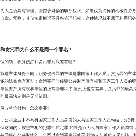
行为人是否具有管理、管控该财物的职务权限。如果仅为纯粹的机械性劳
私自拿走货物，其仅负责搬运不具备管理职权，这种情况就不属于利用职
和贪污罪为什么不是同一个罪名?
位的钱，职务侵占和贪污罪到底差在哪?
别就是主体身份不同，职务侵占罪的主体是非国家工作人员，贪污罪的主
侵犯的法益也有区别：贪污罪同时侵犯公共财产所有权和国家工作人员的
单位财产所有权和单位的正常管理秩序;量刑上也有差异，贪污罪的最高
罪的最高法定刑是无期徒刑。
侵占单位财物，怎么定罪?
定，公司企业中不具有国家工作人员身份的人与国家工作人员勾结，分别
位财物的，按照主犯的犯罪性质定罪;如果是行为人与国家工作人员勾结
共同侵占公共财物的，全案以贪污罪定罪处罚;行为人与单位人员勾结，