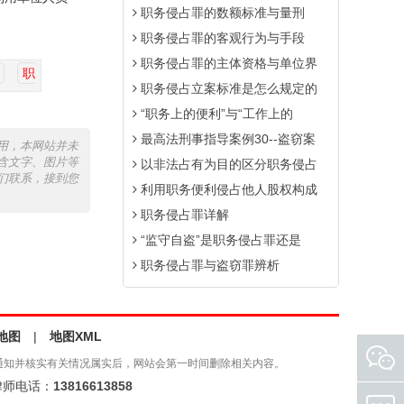
职务侵占罪的数额标准与量刑
职务侵占罪的客观行为与手段
职务侵占罪的主体资格与单位界
职
职务侵占立案标准是怎么规定的
“职务上的便利”与“工作上的
最高法刑事指导案例30--盗窃案
用，本网站并未
含文字、图片等
以非法占有为目的区分职务侵占
们联系，接到您
利用职务便利侵占他人股权构成
职务侵占罪详解
“监守自盗”是职务侵占罪还是
职务侵占罪与盗窃罪辨析
地图
|
地图XML
通知并核实有关情况属实后，网站会第一时间删除相关内容。
师电话：
13816613858