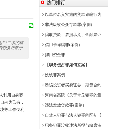
热门排行
以单位名义实施的贷款诈骗行为
非法吸收公众存款罪(案例)
骗取贷款、票据承兑、金融票证
占?二者的核
信用卡诈骗罪(案例)
身职务所赋予
挪用资金罪
【职务侵占罪如何立案】
洗钱罪案例
诱骗投资者买卖证券、期货合约
人利用自身职
河南省高院《关于常见犯罪的量
私自占为己有，
违法发放贷款罪(案例)
环境等工作便利
自然人犯罪与法人犯罪的区别【
职务犯罪没收违法所得与缺席审