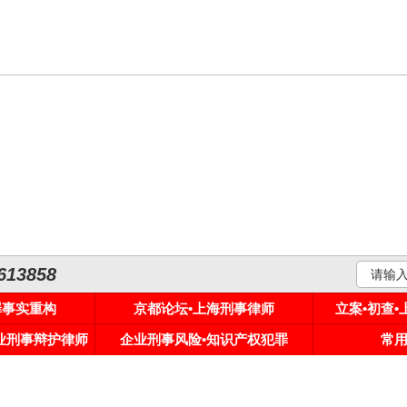
3858
罪事实重构
京都论坛•上海刑事律师
立案•初查
专业刑事辩护律师
企业刑事风险•知识产权犯罪
常