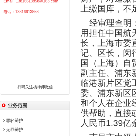
Email:
13816613858@163.com
上缴国库，不
电话：13816613858
经审理查明
用担任中国航
长，上海市委
记、区长，闵
国（上海）自
副主任、浦东
临港新片区党
扫码关注杨律师微信
委、浦东新区
和个人在企业
业务范围
供帮助，直接
罪轻辩护
人民币
1.39
亿
无罪辩护