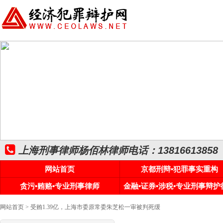
上海刑事律师杨佰林律师电话：13816613858
网站首页
京都刑辩•犯罪事实重构
贪污•贿赂•专业刑事律师
金融•证券•涉税•专业刑事辩护
网站首页
> 受贿1.39亿，上海市委原常委朱芝松一审被判死缓