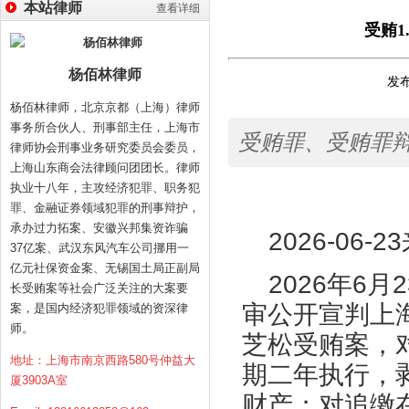
本站律师
查看详细
受贿1
杨佰林律师
发布
杨佰林律师，北京京都（上海）律师
事务所合伙人、刑事部主任，上海市
受贿罪、受贿罪
律师协会刑事业务研究委员会委员，
上海山东商会法律顾问团团长。律师
执业十八年，主攻经济犯罪、职务犯
罪、金融证券领域犯罪的刑事辩护，
承办过力拓案、安徽兴邦集资诈骗
2026-06-23
37亿案、武汉东风汽车公司挪用一
亿元社保资金案、无锡国土局正副局
2026
年
6
月
2
长受贿案等社会广泛关注的大案要
审公开宣判上
案，是国内经济犯罪领域的资深律
师。
芝松受贿案，
地址：上海市南京西路580号仲益大
期二年执行，
厦3903A室
财产；对追缴