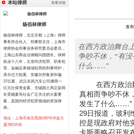
本站律师
查看详细
杨佰林律师
发布时
杨佰林律师，北京京都（上海）律师
事务所合伙人、刑事部主任，上海市
在西方政治舞台
律师协会刑事业务研究委员会委员，
争吵不休，“有
上海山东商会法律顾问团团长。律师
执业十八年，主攻经济犯罪、职务犯
什么……”
罪、金融证券领域犯罪的刑事辩护，
承办过力拓案、安徽兴邦集资诈骗
37亿案、武汉东风汽车公司挪用一
在西方政治舞
亿元社保资金案、无锡国土局正副局
真相而争吵不休
长受贿案等社会广泛关注的大案要
案，是国内经济犯罪领域的资深律
发生了什么……”
师。
29日报道，玻
地址：上海市南京西路580号仲益大
控是现政府对他实
厦3903A室
卡斯蒂略召开发布