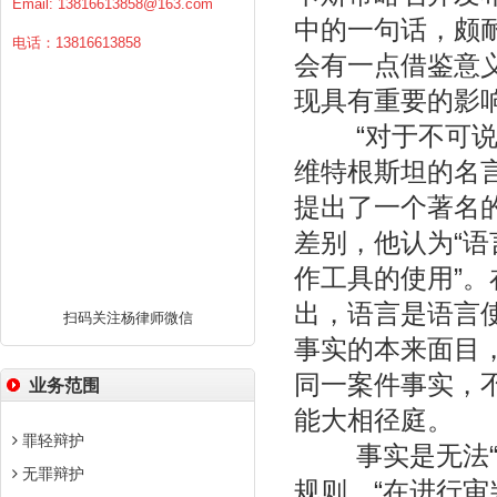
Email:
13816613858@163.com
中的一句话，颇
电话：13816613858
会有一点借鉴意
现具有重要的影
“对于不可说的
维特根斯坦的名
提出了一个著名的
差别，他认为“语
作工具的使用”
出，语言是语言
扫码关注杨律师微信
事实的本来面目，
同一案件事实，不
业务范围
能大相径庭。
罪轻辩护
事实是无法“自
无罪辩护
规则，“在进行