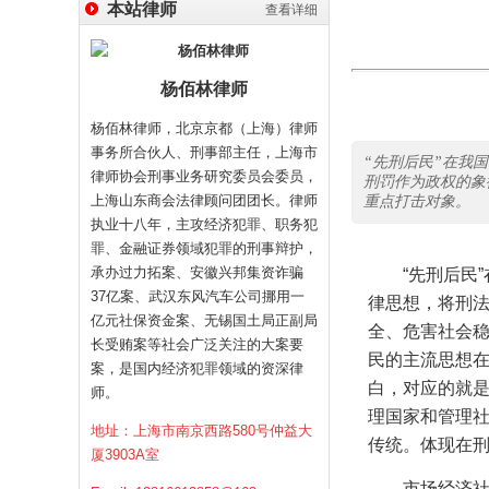
本站律师
查看详细
杨佰林律师
杨佰林律师，北京京都（上海）律师
事务所合伙人、刑事部主任，上海市
“先刑后民”在我
律师协会刑事业务研究委员会委员，
刑罚作为政权的象
上海山东商会法律顾问团团长。律师
重点打击对象。
执业十八年，主攻经济犯罪、职务犯
罪、金融证券领域犯罪的刑事辩护，
承办过力拓案、安徽兴邦集资诈骗
“先刑后民
37亿案、武汉东风汽车公司挪用一
律思想，将刑
亿元社保资金案、无锡国土局正副局
全、危害社会稳
长受贿案等社会广泛关注的大案要
民的主流思想
案，是国内经济犯罪领域的资深律
白，对应的就
师。
理国家和管理
地址：上海市南京西路580号仲益大
传统。体现在刑
厦3903A室
市场经济