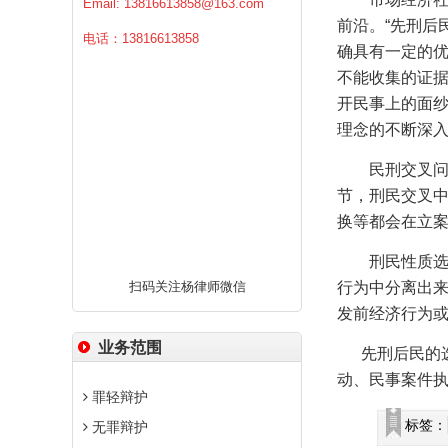
Email:
13816613858@163.com
前沿。“先刑后
电话：13816613858
确具有一定的
不能收集的证据
开民事上的面纱
理念的不断深入
民刑交叉
节，刑民交叉
换等都会在立
刑民性质
扫码关注杨律师微信
行为中分离出
发前经济行为
业务范围
先刑后民的选
动、民事案件
罪轻辩护
标签：
无罪辩护