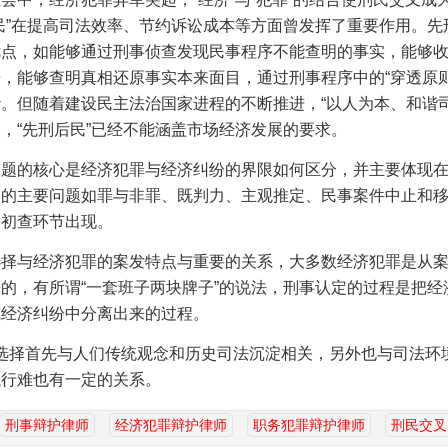
民”在提高司法效率、节约诉讼成本等方面曾发挥了重要作用。先
优点，如能够通过刑事侦查发现民事程序不能查明的事实，能够
，能够查明真相还原事实本来面目，通过刑事程序中的“穿透原则
。但随着建设民主法治国家进程的不断推进，“以人为本、和谐司
，“先刑后民”已经不能涵盖市场经济发展的要求。
问题的核心是经济犯罪与经济纠纷的界限如何区分，并主要体现
中的主要问题如罪与非罪、既判力、主观推定、民事案件中止和
案初查环节出现。
选择与经济犯罪的案发特点与重要的关系，大多数经济犯罪是从
来的，有所谓
“一套班子两块牌子”的说法，刑事认定的过程是把经
或经济纠纷中分离出来的过程。
择首先与人们传统观念和历史司法沉淀相关，另外也与司法环
执行难也有一定的关系。
刑事辩护律师
经济犯罪辩护律师
职务犯罪辩护律师
刑民交叉