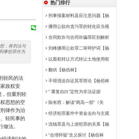
热门排行
刑事报案材料及应注意问题【杨
挪用公款向贪污罪的转化应当视
合同欺诈与合同诈骗罪区别解析
思想，将刑法与
刘峰挪用公款罪二审辩护词【杨
刑事犯罪作为
以股权转让方式转让土地使用权
翻供【杨佰林】
刑轻民的法
不得强迫自证其罪简论【杨佰林
国家政权安
“ 重复自白”定性为非法证据
想，但重刑轻
民权思想的空
陈有西：解读“两高一部”《关
。刑律作为治
经济犯罪案件中资金去向与主观
事、轻民事的
洗钱罪及与上游犯罪的关系【杨
行做法。
“合理怀疑”含义探讨【杨佰林
为经济刑法的