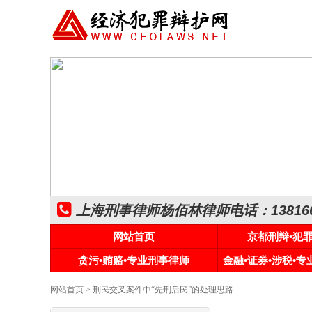
上海刑事律师杨佰林律师电话：1381661
网站首页
京都刑辩•犯
贪污•贿赂•专业刑事律师
金融•证券•涉税•
网站首页
> 刑民交叉案件中“先刑后民”的处理思路