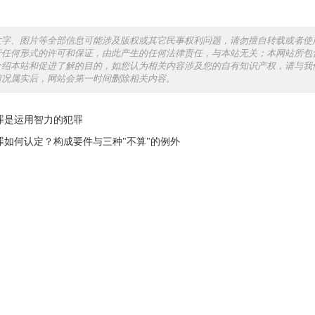
文字、图片等全部信息可能涉及版权或其它民事权利问题，请勿擅自转载或者使
行任何形式的许可和保证，由此产生的任何法律责任，与本站无关；本网站所包
介绍本站和促进了解的目的，如您认为相关内容涉及您的自有知识产权，请与我
情况属实后，网站会第一时间删除相关内容。
罪是运用智力的犯罪
罪如何认定？构成要件与三种"不算"的例外