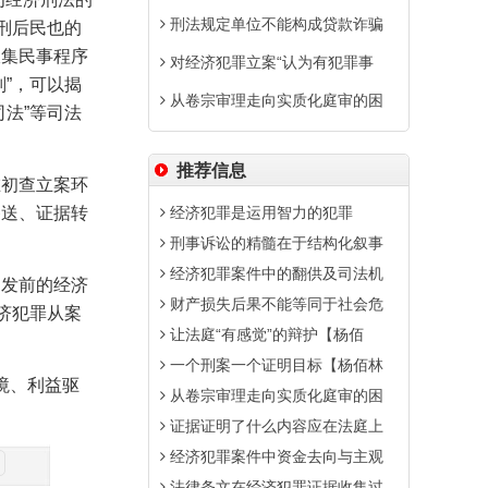
刑法规定单位不能构成贷款诈骗
刑后民也的
收集民事程序
对经济犯罪立案“认为有犯罪事
”，可以揭
从卷宗审理走向实质化庭审的困
法”等司法
推荐信息
在初查立案环
移送、证据转
经济犯罪是运用智力的犯罪
刑事诉讼的精髓在于结构化叙事
经济犯罪案件中的翻供及司法机
案发前的经济
财产损失后果不能等同于社会危
济犯罪从案
让法庭“有感觉”的辩护【杨佰
一个刑案一个证明目标【杨佰林
境、利益驱
从卷宗审理走向实质化庭审的困
证据证明了什么内容应在法庭上
经济犯罪案件中资金去向与主观
法律条文在经济犯罪证据收集过