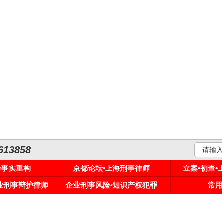
3858
罪事实重构
京都论坛•上海刑事律师
立案•初查
专业刑事辩护律师
企业刑事风险•知识产权犯罪
常